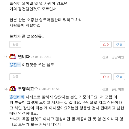
솔직히 오이갤 몇 몇 사람이 없으면
거의 정전갤인것도 모르면서
한분 한분 소중한 업로더들한테 뭐라고 하니
사람들이 지랄하죠
눈치가 좀 없으신듯..
답글
0
0
연비화
26-06-11 09:19
신고
|
공감 확인
@진느
이런댓글 쓰는 님도...
답글
0
0
무명의고수
26-06-11 10:56
신고
|
공감 확인
@연비화
시비조로 말하지 않았다는 본인 기준이구요. 저 포함 여
러 분들이 그렇게 느끼고 계시는 것 같네요. 주먹으로 치고 장난이라
고 하면 장난이 되는 게 아니잖아요? 본인 행동엔 겁나 관대하고 남한
테만 엄격하네요.
쓰니가 욕을 한것도 아니고 팬심이던 짤 제공이던 못 할 건 아니지 않
나요 모두가 보는 커뮤니티인데