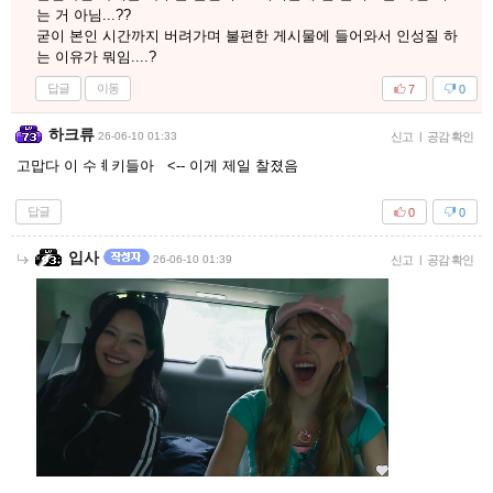
는 거 아님...??
굳이 본인 시간까지 버려가며 불편한 게시물에 들어와서 인성질 하
는 이유가 뭐임....?
답글
이동
7
0
하크류
26-06-10 01:33
신고
|
공감 확인
고맙다 이 수ㅖ키들아 <-- 이게 제일 찰졌음
답글
0
0
입사
26-06-10 01:39
신고
|
공감 확인