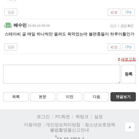
답글
0
0
배수민
26-06-10 08:39
신고
|
공감 확인
스테이씨 글 매일 하나씩만 올려도 욕먹었는데 불편충들이 하루이틀인가
답글
2
0
새로고침
등록
목록
본문
이전
다음
댓글보기
로그인
PC화면
퀵링크
설정
청소년보호정책
이용약관
개인정보처리방침
▲
불법촬영물신고안내
(주)