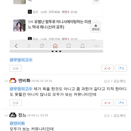
@무명의고수
답글
0
0
연비화
26-06-10 19:33
신고
|
공감 확인
@무명의고수
제가 욕을 한것도 아니고 좀 과한거 같다고 지적 한마디
도 못할건 아니지 않나요 모두가 보는 커뮤니티인데
답글
0
0
진느
26-06-11 03:55
신고
|
공감 확인
@연비화
모두가 보는 커뮤니티인데