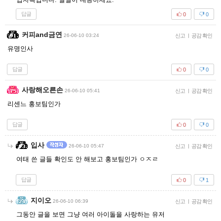
답글
0
0
커피and금연
26-06-10 03:24
신고
|
공감 확인
유명인사
답글
0
0
사랑해오른손
26-06-10 05:41
신고
|
공감 확인
리센느 홍보팀인가
답글
0
0
입사
26-06-10 05:47
신고
|
공감 확인
여태 쓴 글들 확인도 안 해보고 홍보팀인가 ㅇㅈㄹ
답글
0
1
지이오
26-06-10 06:39
신고
|
공감 확인
그동안 글을 보면 그냥 여러 아이돌을 사랑하는 유저