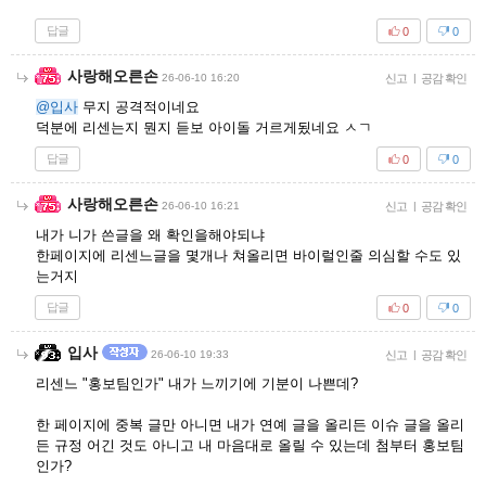
답글
0
0
사랑해오른손
26-06-10 16:20
신고
|
공감 확인
@입사
무지 공격적이네요
덕분에 리센는지 뭔지 듣보 아이돌 거르게됬네요 ㅅㄱ
답글
0
0
사랑해오른손
26-06-10 16:21
신고
|
공감 확인
내가 니가 쓴글을 왜 확인을해야되냐
한페이지에 리센느글을 몇개나 쳐올리면 바이럴인줄 의심할 수도 있
는거지
답글
0
0
입사
26-06-10 19:33
신고
|
공감 확인
리센느 "홍보팀인가" 내가 느끼기에 기분이 나쁜데?
한 페이지에 중복 글만 아니면 내가 연예 글을 올리든 이슈 글을 올리
든 규정 어긴 것도 아니고 내 마음대로 올릴 수 있는데 첨부터 홍보팀
인가?