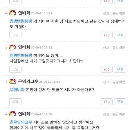
답글
0
0
연비화
26-06-10 13:23
신고
|
공감 확인
@뿡빵뿡뿡뿡
왜 시비여 에휴 걍 서로 차단하고 갈길 갑시다 상대하기
도 귀찮다
답글
0
0
연비화
26-06-10 13:23
신고
|
공감 확인
@뿡빵뿡뿡뿡
참 병신들 많어...
니입장에선 내가 그렇겟지? 그니까 차단해~
답글
0
0
무명의고수
26-06-10 18:34
신고
|
공감 확인
@연비화
본인이 먼저 단 댓글은 시비가 아닌가요?
답글
0
0
연비화
26-06-10 19:30
신고
|
공감 확인
@무명의고수
시비조로 말하진 않았다고 생각해요
한페이지에 너무 많이 올라와서 보기 좀 그렇다는거죠