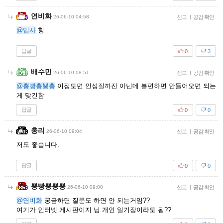
연비화
26-06-10 04:58
신고
|
공감 확인
@입사
힝
답글
0
3
배수민
26-06-10 08:51
신고
|
공감 확인
@뿡빵뿡뿡뿡
이정도면 인성질까진 아닌데 불편하면 안들어오면 되는
게 맞긴함
답글
0
0
총리
26-06-10 09:04
신고
|
공감 확인
저도 좋습니다.
답글
0
0
뿡빵뿡뿡뿡
26-06-10 09:08
신고
|
공감 확인
@연비화
궁금하면 질문도 하면 안 되는거임??
여기가 인터넷 게시판이지 님 개인 일기장이라도 됨??