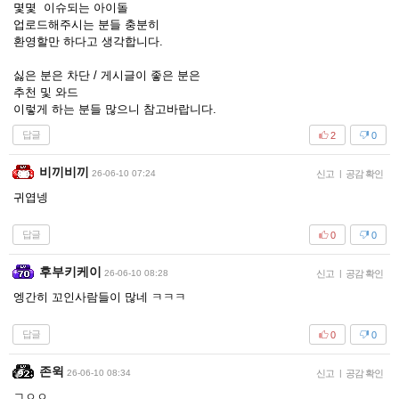
몇몇 이슈되는 아이돌
업로드해주시는 분들 충분히
환영할만 하다고 생각합니다.
싫은 분은 차단 / 게시글이 좋은 분은
추천 및 와드
이렇게 하는 분들 많으니 참고바랍니다.
답글
2
0
비끼비끼
26-06-10 07:24
신고
|
공감 확인
귀엽넹
답글
0
0
후부키케이
26-06-10 08:28
신고
|
공감 확인
엥간히 꼬인사람들이 많네 ㅋㅋㅋ
답글
0
0
존윅
26-06-10 08:34
신고
|
공감 확인
ㄱㅇㅇ