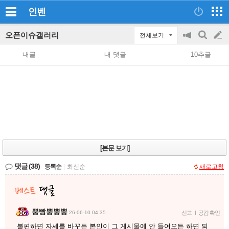
인벤
오픈이슈갤러리
전체보기
공
검
글
지
색
내글
내 댓글
10추글
on/off
쓰
기
[본문 보기]
댓글
(38)
등록순
|
최신순
새로고침
뿡빵뿡뿡뿡
26-06-10 04:35
신고
|
공감 확인
불편하면 자세를 바꾸든 본인이 그 게시물에 안 들어오든 하면 되