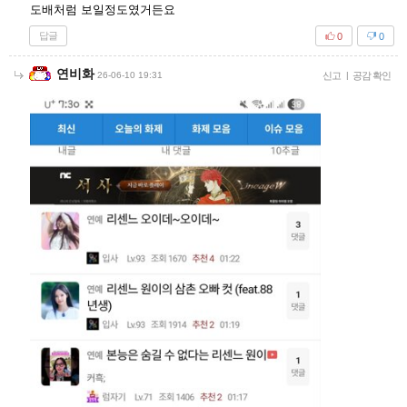
도배처럼 보일정도였거든요
답글
0
0
연비화
26-06-10 19:31
신고
|
공감 확인