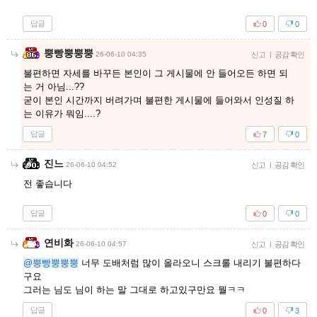
답글
0
0
뿡빵뿡뿡뿡
26-06-10 04:35
신고
|
공감 확인
불편하면 자세를 바꾸든 본인이 그 게시물에 안 들어오든 하면 되
는 거 아님...??
굳이 본인 시간까지 버려가며 불편한 게시물에 들어와서 인성질 하
는 이유가 뭐임....?
답글
7
0
진느
26-06-10 04:52
신고
|
공감 확인
전 좋습니다
답글
0
0
연비화
26-06-10 04:57
신고
|
공감 확인
@뿡빵뿡뿡뿡
너무 도배처럼 많이 올라오니 스크롤 내리기 불편하다
구요
그러는 님도 님이 하는 말 그대로 하고있구만요 뭘ㅋㅋ
답글
0
3