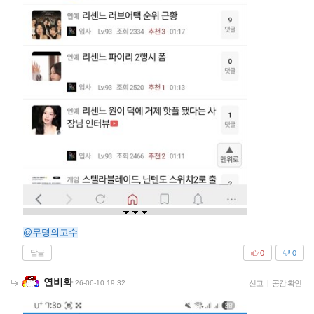
@무명의고수
답글
0
0
연비화
26-06-10 19:32
신고
|
공감 확인