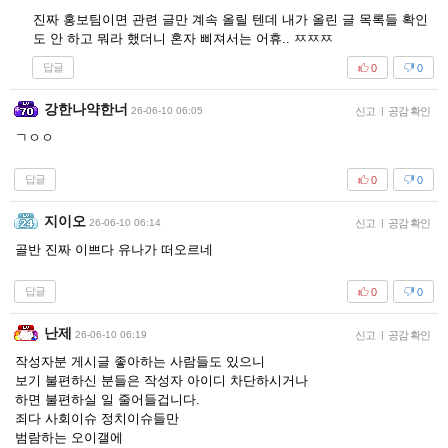
진짜 홍보팀이면 관련 글만 계속 올릴 텐데 내가 올린 글 목록들 확인
도 안 하고 뭐라 했더니 혼자 삐져서는 어휴.. ㅉㅉㅉ
답글
0
0
강한나약한너
26-06-10 06:05
신고
|
공감 확인
ㄱㅇㅇ
답글
0
0
지이오
26-06-10 06:14
신고
|
공감 확인
골반 진짜 이쁘다 유나가 떠오르네
답글
0
0
난제
26-06-10 06:19
신고
|
공감 확인
작성자분 게시글 좋아하는 사람들도 있으니
보기 불편하신 분들은 작성자 아이디 차단하시거나
하면 불편하실 일 줄어들겁니다.
죄다 사회이슈 정치이슈들만
범람하는 오이갤에