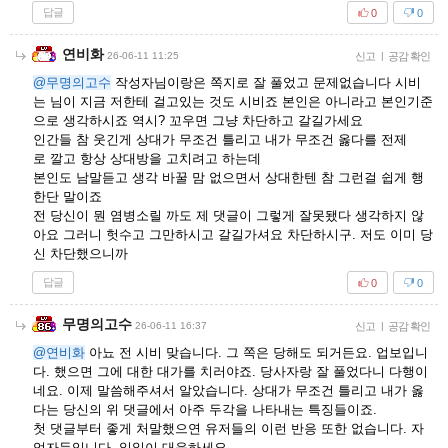
답글
0
0
연비화
26-06-11 11:25
신고
|
공감 확인
@무명의고수
작성자님이랑은 쪽지로 잘 풀었고 문제없습니다 시비
는 님이 지금 저한테 걸고있는 것도 시비죠 본인은 아니라고 본인기준
으로 생각하시죠 역시? 꼬우면 그냥 차단하고 갈길가세요
인간들 참 웃긴게 상대가 무조건 틀리고 내가 무조건 옳다를 전제
로 깔고 항상 상대방을 고치려고 하는데
본인도 남말듣고 생각 바꿀 맘 없으면서 상대한텐 참 그런걸 쉽게 행
한단 말이죠
전 당신이 뭔 염병소릴 까도 제 댓글이 그렇게 잘못됐다 생각하지 않
아요 그러니 헛수고 그만하시고 갈길가셔요 차단하시구. 저도 이미 당
신 차단했으니까
답글
0
0
무명의고수
26-06-11 16:37
신고
|
공감 확인
@연비화
아뇨 전 시비 맞습니다. 그 쪽은 당해도 되거든요. 업보입니
다. 했으면 그에 대한 대가를 치러야죠. 당사자랑 잘 풀었다니 다행이
네요. 이제 말씀해주셔서 알았습니다. 상대가 무조건 틀리고 내가 옳
다는 당신의 위 댓글에서 아주 두각을 나타내는 특징들이죠.
첫 댓글부터 좋게 처말했으연 유저들의 이런 반응 또한 없습니다. 자
업자득입니다. 일일이 대응하세요.