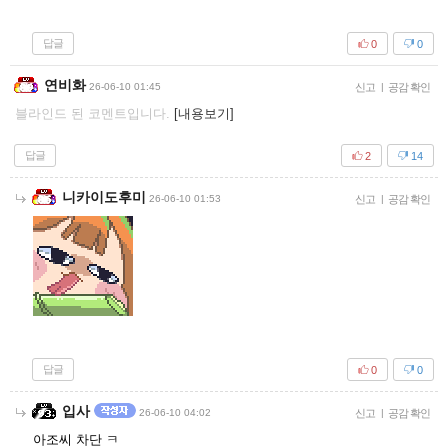
답글
0
0
연비화
26-06-10 01:45
신고
|
공감 확인
블라인드 된 코멘트입니다.
[내용보기]
답글
2
14
니카이도후미
26-06-10 01:53
신고
|
공감 확인
답글
0
0
입사
26-06-10 04:02
신고
|
공감 확인
아조씨 차단 ㅋ