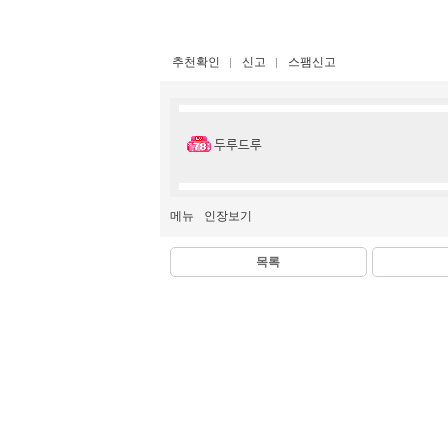
추천확인
신고
스팸신고
두루드루
메뉴
인장보기
목록