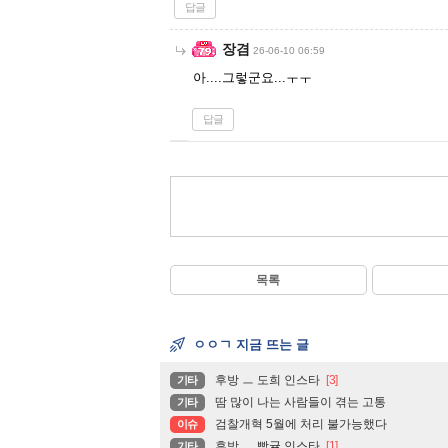
답글
장겸
26-06-10 06:59
아....그렇군요...ㅜㅜ
답글
목록
ㅇㅇㄱ 지금 뜨는 글
후방 ㅡ 도희 인스타
[3]
기타
땀 많이 나는 사람들이 겪는 고통
기타
검찰개혁 5월에 처리 불가능했다
이슈
후방 ㅡ 빵귤 인스타
[1]
기타