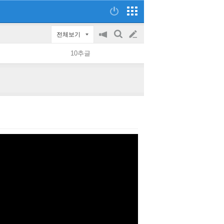
전체보기
공
검
글
지
색
10추글
on/off
쓰
기