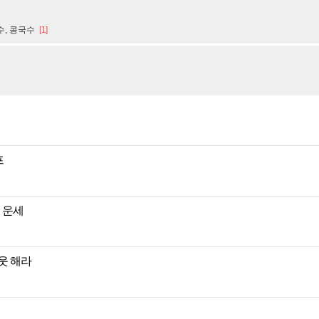
수, 콩국수
[1]
프
별 운세
웃 해라