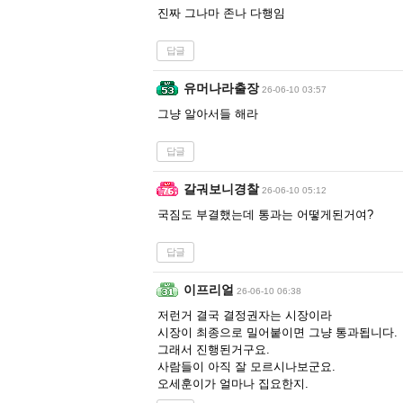
진짜 그나마 존나 다행임
답글
유머나라출장
26-06-10 03:57
그냥 알아서들 해라
답글
갈궈보니경찰
26-06-10 05:12
국짐도 부결했는데 통과는 어떻게된거여?
답글
이프리얼
26-06-10 06:38
저런거 결국 결정권자는 시장이라
시장이 최종으로 밀어붙이면 그냥 통과됩니다.
그래서 진행된거구요.
사람들이 아직 잘 모르시나보군요.
오세훈이가 얼마나 집요한지.