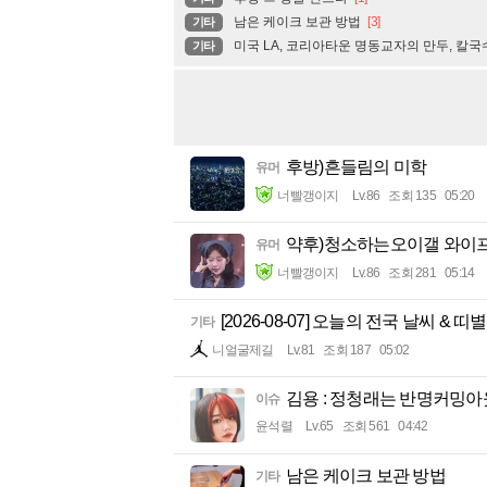
남은 케이크 보관 방법
[3]
기타
미국 LA, 코리아타운 명동교자의 만두, 칼국
기타
후방)흔들림의 미학
유머
너빨갱이지
Lv.86
조회 135
05:20
약후)청소하는오이갤 와이
유머
너빨갱이지
Lv.86
조회 281
05:14
[2026-08-07] 오늘의 전국 날씨 & 띠
기타
니얼굴제길
Lv.81
조회 187
05:02
김용 : 정청래는 반명커밍아
이슈
윤석렬
Lv.65
조회 561
04:42
남은 케이크 보관 방법
기타