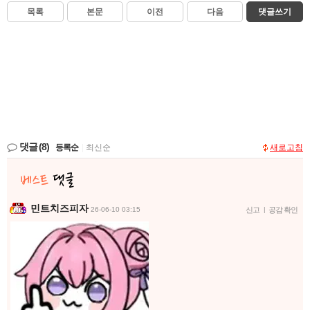
목록
본문
이전
다음
댓글쓰기
댓글
(8)
등록순
|
최신순
새로고침
민트치즈피자
26-06-10 03:15
신고
|
공감 확인