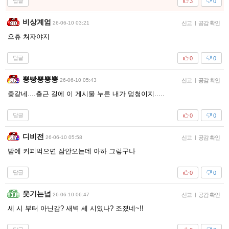
답글
3
0
비상계엄
26-06-10 03:21
신고
|
공감 확인
으휴 쳐자야지
답글
0
0
뿡빵뿡뿡뿡
26-06-10 05:43
신고
|
공감 확인
좆같네....출근 길에 이 게시물 누른 내가 멍청이지.....
답글
0
0
디비전
26-06-10 05:58
신고
|
공감 확인
밤에 커피먹으면 잠안오는데 아하 그렇구나
답글
0
0
웃기는넘
26-06-10 06:47
신고
|
공감 확인
세 시 부터 아닌감? 새벽 세 시였나? 조졌네~!!