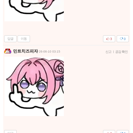
답글
이동
3
0
민트치즈피자
26-06-10 03:15
신고
|
공감 확인