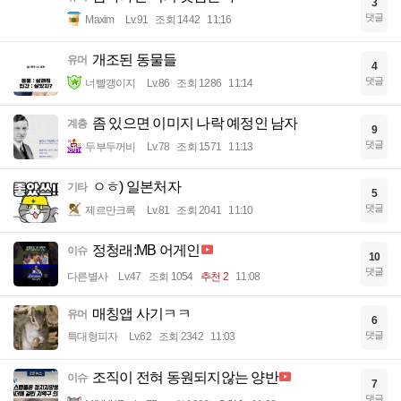
3
댓글
Maxim
Lv.91
조회 1442
11:16
개조된 동물들
유머
4
댓글
너빨갱이지
Lv.86
조회 1286
11:14
좀 있으면 이미지 나락 예정인 남자
계층
9
댓글
두부두꺼비
Lv.78
조회 1571
11:13
ㅇㅎ) 일본처자
기타
5
댓글
제르만크록
Lv.81
조회 2041
11:10
정청래:MB 어게인
이슈
10
댓글
다른별사
Lv.47
조회 1054
추천 2
11:08
매칭앱 사기ㅋㅋ
유머
6
댓글
특대형피자
Lv.62
조회 2342
11:03
조직이 전혀 동원되지않는 양반
이슈
7
댓글