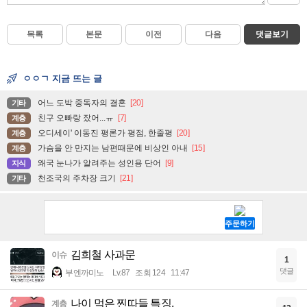
목록
본문
이전
다음
댓글보기
ㅇㅇㄱ 지금 뜨는 글
어느 도박 중독자의 결혼
[20]
기타
친구 오빠랑 잤어...ㅠ
[7]
계층
오디세이' 이동진 평론가 평점, 한줄평
[20]
계층
가슴을 안 만지는 남편때문에 비상인 아내
[15]
계층
왜국 눈나가 알려주는 성인용 단어
[9]
지식
천조국의 주차장 크기
[21]
기타
김희철 사과문
이슈
1
댓글
부엔까미노
Lv.87
조회 124
11:47
나이 먹은 찐따들 특징.
계층