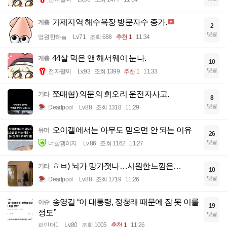
거제지역 해수욕장 방문자수 증가.
계층
2
댓글
영원한하늘
Lv.71
조회 688
추천 1
11:34
44살 먹은 앤 해서웨이 눈나.
계층
10
댓글
전자팔찌
Lv.93
조회 1399
추천 1
11:33
쪼매혐) 의문의 회오리 운전자사고.
기타
8
댓글
Deadpool
Lv.88
조회 1318
11:29
오이갤에서는 아무도 믿으면 안 되는 이유
유머
26
댓글
너빨갱이지
Lv.86
조회 1162
11:27
ㅎㅂ) 뇌가 망가졋나…시원한느낌은…
기타
10
댓글
Deadpool
Lv.88
조회 1719
11:26
송영길 “이 대통령, 정청래 때문에 잠 못 이룰
이슈
19
정도”
댓글
파인더1
Lv.80
조회 1005
추천 1
11:26