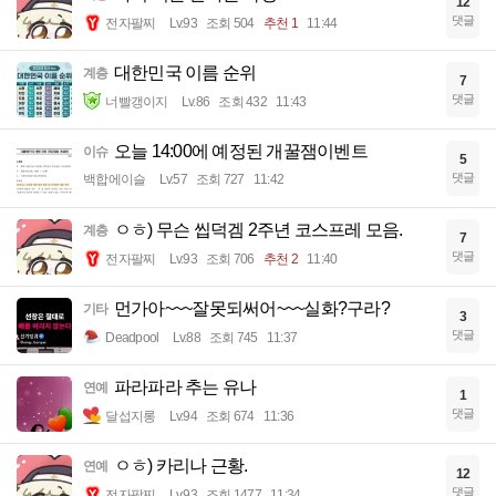
12
댓글
전자팔찌
Lv.93
조회 504
추천 1
11:44
대한민국 이름 순위
계층
7
댓글
너빨갱이지
Lv.86
조회 432
11:43
오늘 14:00에 예정된 개꿀잼이벤트
이슈
5
댓글
백합에이슬
Lv.57
조회 727
11:42
ㅇㅎ) 무슨 씹덕겜 2주년 코스프레 모음.
계층
7
댓글
전자팔찌
Lv.93
조회 706
추천 2
11:40
먼가아~~~잘못되써어~~~실화?구라?
기타
3
댓글
Deadpool
Lv.88
조회 745
11:37
파라파라 추는 유나
연예
1
댓글
달섭지롱
Lv.94
조회 674
11:36
ㅇㅎ) 카리나 근황.
연예
12
댓글
전자팔찌
Lv.93
조회 1477
11:34