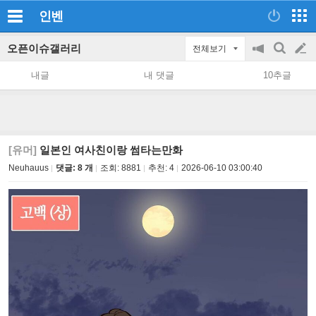
인벤
오픈이슈갤러리
전체보기
공
검
글
지
색
내글
내 댓글
10추글
on/off
쓰
기
[유머]
일본인 여사친이랑 썸타는만화
Neuhauus
댓글: 8 개
조회:
8881
추천:
4
2026-06-10 03:00:40