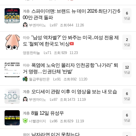
스파이더맨: 브랜드 뉴 데이 2026 최단기간 6
계층
6
00만 관객 돌파
댓글
부엔까미노
Lv.87
조회 644
11:26
"남성 역차별?" 안 봐주는 미국..여성 전용 제
이슈
2
도 '철퇴'에 한국도 '비상
댓글
영원한하늘
Lv.71
조회 929
11:23
폭염에 노숙인 몰리자 인천공항 "나가라" 퇴
이슈
12
거 명령…인권단체 '반발'
댓글
월급루팡전문
Lv.91
조회 892
11:20
오디세이 관람 이후 이 영상을 보는 내 모습
계층
6
댓글
부엔까미노
Lv.87
조회 1473
11:19
8월 12일 유성우
계층
6
댓글
너빨갱이지
Lv.86
조회 829
11:19
남자라면 이거 못참는다
유머