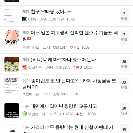
친구 오빠랑 잤어...ㅠ
계층
7
댓글
Earth
Lv.96
조회 4394
10:42
어느 일본 여고생의 신박한 원소 주기율표 덕
계층
7
질
댓글
영원한하늘
Lv.71
조회 1814
추천 1
10:39
(ㅎㅂ) 니케 마르차나 코스어 눈나
게임
20
댓글
달섭지롱
Lv.94
조회 2955
추천 3
10:38
'종이컵도 또 안 된다고?'…카페 사장님들 또
이슈
22
날벼락?
댓글
백합에이슬
Lv.57
조회 2215
10:36
대만에서 일어난 황당한 교통사고
이슈
20
댓글
너빨갱이지
Lv.86
조회 2768
추천 1
10:36
가격이 너무 올랐다는 현대 신형 아반떼 가
이슈
36