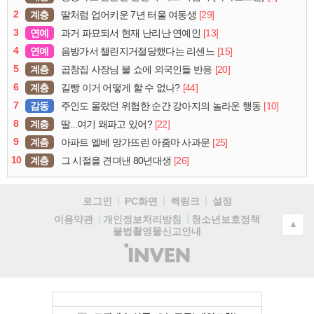
2
계층
[29]
딸처럼 업어키운 7년 터울 여동생
3
연예
[13]
과거 파묘되서 현재 난리난 연예인
4
연예
[15]
음방가서 챌린지거절당했다는 리센느
5
계층
[20]
곱창집 사장님 불 쇼에 외국인들 반응
6
계층
[44]
길빵 이거 어떻게 할 수 없나?
7
감동
[10]
주인도 몰랐던 위험한 순간 강아지의 놀라운 행동
8
계층
[22]
딸...여기 왜파고 있어?
9
계층
[25]
아파트 엘베 망가뜨린 아줌마 사과문
10
계층
[26]
그 시절을 견뎌낸 80년대생
로그인
PC화면
퀵링크
설정
청소년보호정책
이용약관
개인정보처리방침
▲
불법촬영물신고안내
(주)
인
벤