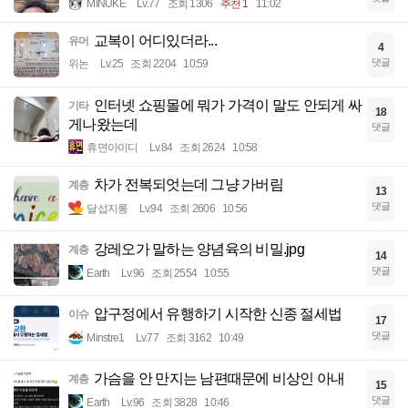
MINUKE
Lv.77
조회 1306
추천 1
11:02
교복이 어디있더라...
유머
4
댓글
위논
Lv.25
조회 2204
10:59
인터넷 쇼핑몰에 뭐가 가격이 말도 안되게 싸
기타
18
게나왔는데
댓글
휴면아이디
Lv.84
조회 2624
10:58
차가 전복되엇는데 그냥 가버림
계층
13
댓글
달섭지롱
Lv.94
조회 2606
10:56
강레오가 말하는 양념육의 비밀.jpg
계층
14
댓글
Earth
Lv.96
조회 2554
10:55
압구정에서 유행하기 시작한 신종 절세법
이슈
17
댓글
Minstre1
Lv.77
조회 3162
10:49
가슴을 안 만지는 남편때문에 비상인 아내
계층
15
댓글
Earth
Lv.96
조회 3828
10:46