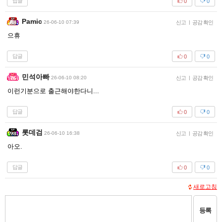
답글
0
0
Pamic
26-06-10 07:39
신고
|
공감 확인
으휴
답글
0
0
민석아빠
26-06-10 08:20
신고
|
공감 확인
이런기분으로 출근해야한다니...
답글
0
0
롯데검
26-06-10 16:38
신고
|
공감 확인
아오.
답글
0
0
새로고침
등록