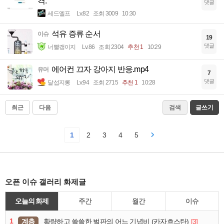
격.
댓글
세드엘프
Lv.82
조회 3009
10:30
석유 증류 순서
이슈
19
댓글
너빨갱이지
Lv.86
조회 2304
추천 1
10:29
에어컨 끄자 강아지 반응.mp4
유머
7
댓글
달섭지롱
Lv.94
조회 2715
추천 1
10:28
최근
다음
검색
글쓰기
1
2
3
4
5
오픈 이슈 갤러리 화제글
오늘의 화제
주간
월간
이슈
1
계층
[3]
황량하고 쓸쓸한 벌판의 어느 기념비 (카자흐스탄)