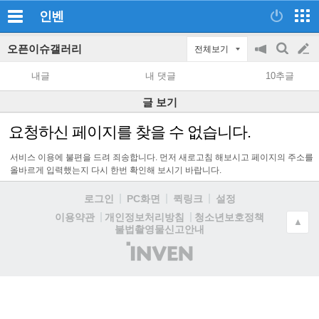
인벤
오픈이슈갤러리
전체보기
공
검
글
지
색
내글
내 댓글
10추글
on/off
쓰
글 보기
기
요청하신 페이지를 찾을 수 없습니다.
서비스 이용에 불편을 드려 죄송합니다. 먼저 새로고침 해보시고 페이지의 주소를
올바르게 입력했는지 다시 한번 확인해 보시기 바랍니다.
로그인
PC화면
퀵링크
설정
청소년보호정책
이용약관
개인정보처리방침
▲
불법촬영물신고안내
(주)
인
벤