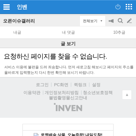
인벤
오픈이슈갤러리
전체보기
공
검
글
지
색
내글
내 댓글
10추글
on/off
쓰
글 보기
기
요청하신 페이지를 찾을 수 없습니다.
서비스 이용에 불편을 드려 죄송합니다. 먼저 새로고침 해보시고 페이지의 주소를
올바르게 입력했는지 다시 한번 확인해 보시기 바랍니다.
로그인
PC화면
퀵링크
설정
청소년보호정책
이용약관
개인정보처리방침
▲
불법촬영물신고안내
(주)
인
벤