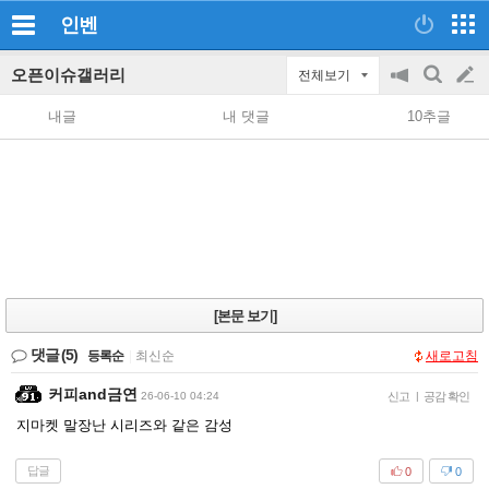
인벤
오픈이슈갤러리
전체보기
공
검
글
지
색
내글
내 댓글
10추글
on/off
쓰
기
[본문 보기]
댓글
(5)
등록순
|
최신순
새로고침
커피and금연
26-06-10 04:24
신고
|
공감 확인
지마켓 말장난 시리즈와 같은 감성
답글
0
0