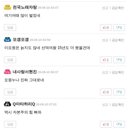
전국노래자랑
26-06-10 04:47
신고
|
공감 확인
여기어때 많이 벌었네
답글
0
0
모갱모갱
26-06-10 04:56
신고
|
공감 확인
이요원은 늙지도 않네 선덕여왕 15년도 더 됐을건데
답글
1
0
내사랑서현진
26-06-10 06:37
신고
|
공감 확인
요원누나 진짜 그대로네
답글
0
0
Q마타하리Q
26-06-10 07:01
신고
|
공감 확인
역시 자본주의 힘 빠와
답글
0
0