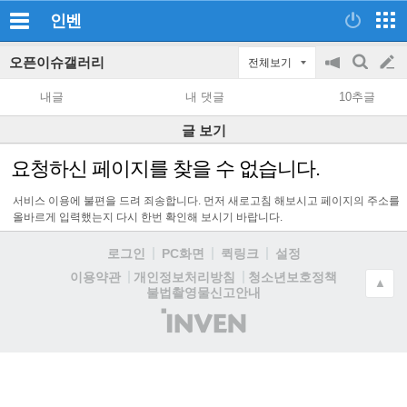
인벤
오픈이슈갤러리
전체보기
공
검
글
지
색
내글
내 댓글
10추글
on/off
쓰
글 보기
기
요청하신 페이지를 찾을 수 없습니다.
서비스 이용에 불편을 드려 죄송합니다. 먼저 새로고침 해보시고 페이지의 주소를
올바르게 입력했는지 다시 한번 확인해 보시기 바랍니다.
로그인
PC화면
퀵링크
설정
청소년보호정책
이용약관
개인정보처리방침
▲
불법촬영물신고안내
(주)
인
벤