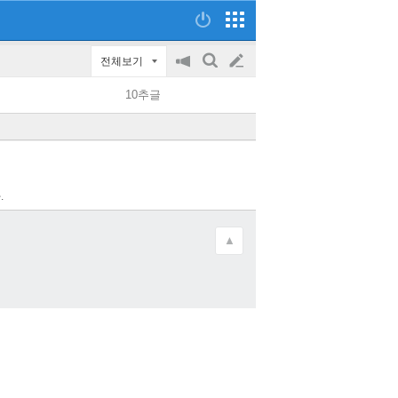
전체보기
공
검
글
지
색
10추글
on/off
쓰
기
.
▲