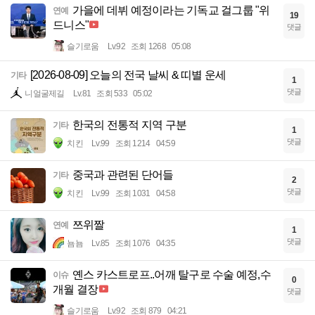
가을에 데뷔 예정이라는 기독교 걸그룹 "위
연예
19
드니스"
댓글
슬기로움
Lv.92
조회 1268
05:08
[2026-08-09] 오늘의 전국 날씨 & 띠별 운세
기타
1
댓글
니얼굴제길
Lv.81
조회 533
05:02
한국의 전통적 지역 구분
기타
1
댓글
치킨
Lv.99
조회 1214
04:59
중국과 관련된 단어들
기타
2
댓글
치킨
Lv.99
조회 1031
04:58
쯔위짤
연예
1
댓글
뇸뇸
Lv.85
조회 1076
04:35
옌스 카스트로프..어깨 탈구로 수술 예정,수
이슈
0
개월 결장
댓글
슬기로움
Lv.92
조회 879
04:21