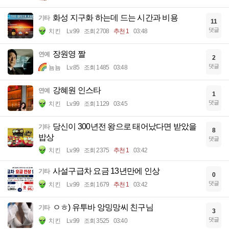
화성 지구화 하는데 드는 시간과 비용
기타
11
댓글
치킨
Lv.99
조회 2708
추천 1
03:48
장원영 짤
연예
2
댓글
뇸뇸
Lv.85
조회 1485
03:48
강혜원 인스타
연예
1
댓글
치킨
Lv.99
조회 1129
03:45
당신이 300년전 왕으로 태어났다면 받았을
기타
8
밥상
댓글
치킨
Lv.99
조회 2375
추천 1
03:42
사설구급차 요금 13년만에 인상
기타
0
댓글
치킨
Lv.99
조회 1679
추천 1
03:42
ㅇㅎ) 유투바 앙밍망씨 친구님
기타
3
댓글
치킨
Lv.99
조회 3525
03:40