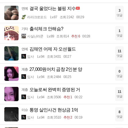
결국 울었다는 블핑 지수
연예
3
댓글
라라크로포드
Lv.87
조회 2242
00:29
출석체크 안해슴?
기타
1
댓글
사실난라쿤
Lv.89
조회 814
추천 6
00:28
김채연 어제 자 오션월드
연예
11
댓글
입사
Lv.94
조회 3431
00:27
27,000원어치 곱창 2인분 양
계층
0
댓글
입사
Lv.94
조회 2484
00:25
오늘로써 완벽히 증명된 거
계층
11
댓글
입사
Lv.94
조회 3506
추천 1
00:22
통영 살인사건 현상금 1억
이슈
8
댓글
입사
Lv.94
조회 3510
추천 2
00:19