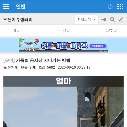
인벤
오픈이슈갤러리
전체보기
공
검
글
지
색
내글
내 댓글
10추글
on/off
쓰
기
[유머]
가족별 공사장 지나가는 방법
뮤지케
댓글: 8 개
조회:
5682
2026-06-10 06:33:18