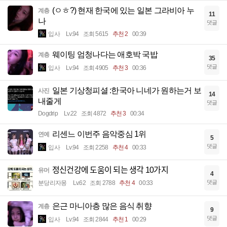
(ㅇㅎ?) 현재 한국에 있는 일본 그라비아 누
계층
11
나
댓글
입사
Lv.94
조회 5615
추천 2
00:39
웨이팅 엄청나다는 애호박 국밥
계층
35
댓글
입사
Lv.94
조회 4905
추천 3
00:36
일본 기상청피셜 :한국아 니네가 원하는거 보
사진
14
내줄게
댓글
Dogdrip
Lv.22
조회 4872
추천 3
00:34
리센느 이번주 음악중심 1위
연예
5
댓글
입사
Lv.94
조회 2258
추천 4
00:33
정신건강에 도움이 되는 생각 10가지
유머
4
댓글
분당리자몽
Lv.62
조회 2788
추천 4
00:33
은근 마니아층 많은 음식 취향
계층
9
댓글
입사
Lv.94
조회 2844
추천 1
00:29