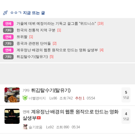
ㅇㅇㄱ 지금 뜨는 글
가을에 데뷔 예정이라는 기독교 걸그룹 "위드니스"
[19]
연예
한국의 전통적 지역 구분
[1]
기타
쯔위짤
[1]
연예
중국과 관련된 단어들
[2]
기타
계유정난 배경의 웹툰 원작으로 만드는 영화 살생부
[4]
연예
튀김탈수기(탈유기)
[5]
기타
튀김탈수기(탈유기)
기타
5
댓글
너빨갱이지
Lv.86
조회 742
추천 1
05:54
계유정난 배경의 웹툰 원작으로 만드는 영화
연예
4
살생부
댓글
슬기로움
Lv.92
조회 890
05:34