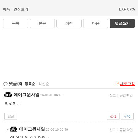
메뉴
인장보기
EXP 87%
목록
본문
이전
다음
댓글쓰기
댓글
(8)
등록순
|
최신순
새로고침
에이그윈사일
26-06-10 06:48
신고
|
공감 확인
빅젖이네
답글
1
0
에이그윈사일
26-06-10 06:49
신고
|
공감 확인
엥 이게 왜 여기달렼ㅋ