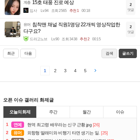
15호 태풍 진로 예상
계층
2
댓글
입사
Lv.94
조회 2565
추천 1
00:18
침착맨 채널 직원1명당 22개씩 영상작업한
유머
2
다구요?
댓글
드라고노브
Lv.90
조회 3438
추천 2
00:15
최근
다음
검색
글쓰기
1
2
3
4
5
오픈 이슈 갤러리 화제글
오늘의 화제
주간
월간
이슈
1
연예
[26]
현역 최고령 배우라는 신구 근황.jpg
2
유머
[25]
외향형 딸래미와 비행기 타면 생기는 일.