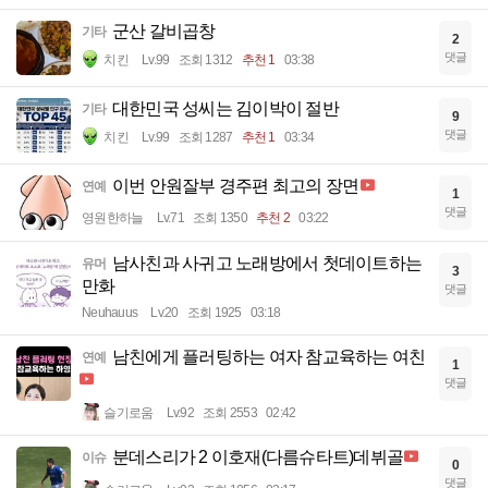
군산 갈비곱창
기타
2
댓글
치킨
Lv.99
조회 1312
추천 1
03:38
대한민국 성씨는 김이박이 절반
기타
9
댓글
치킨
Lv.99
조회 1287
추천 1
03:34
이번 안원잘부 경주편 최고의 장면
연예
1
댓글
영원한하늘
Lv.71
조회 1350
추천 2
03:22
남사친과 사귀고 노래방에서 첫데이트하는
유머
3
만화
댓글
Neuhauus
Lv.20
조회 1925
03:18
남친에게 플러팅하는 여자 참교육하는 여친
연예
1
댓글
슬기로움
Lv.92
조회 2553
02:42
분데스리가 2 이호재(다름슈타트)데뷔골
이슈
0
댓글