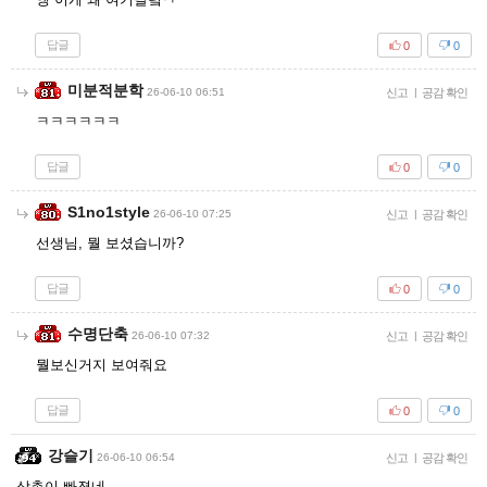
답글
0
0
미분적분학
26-06-10 06:51
신고
|
공감 확인
ㅋㅋㅋㅋㅋㅋ
답글
0
0
S1no1style
26-06-10 07:25
신고
|
공감 확인
선생님, 뭘 보셨습니까?
답글
0
0
수명단축
26-06-10 07:32
신고
|
공감 확인
뭘보신거지 보여줘요
답글
0
0
강슬기
26-06-10 06:54
신고
|
공감 확인
삼촌이 빠졌네