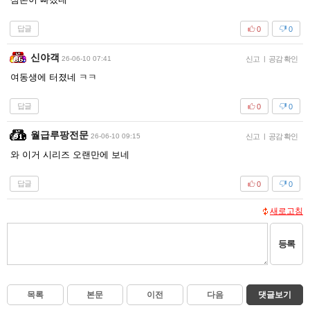
답글
0
0
신야객
26-06-10 07:41
신고
|
공감 확인
여동생에 터졌네 ㅋㅋ
답글
0
0
월급루팡전문
26-06-10 09:15
신고
|
공감 확인
와 이거 시리즈 오랜만에 보네
답글
0
0
새로고침
등록
목록
본문
이전
다음
댓글보기