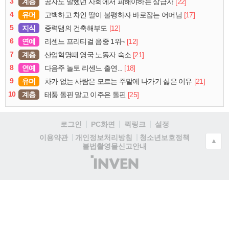
3
계층
[22]
공자도 말했던 사회에서 피해야하는 상급자
4
유머
[17]
고백하고 차인 딸이 불평하자 바로잡는 어머님
5
지식
[12]
중력댐의 건축해부도
6
연예
[12]
리센느 프리티걸 음중 1위~
7
계층
[21]
산업혁명때 영국 노동자 숙소
8
연예
[18]
다음주 놀토 리센느 출연...
9
유머
[21]
차가 없는 사람은 모르는 주말에 나가기 싫은 이유
10
계층
[25]
태풍 돌핀 말고 이주은 돌핀
로그인
PC화면
퀵링크
설정
청소년보호정책
이용약관
개인정보처리방침
▲
불법촬영물신고안내
(주)
인
벤