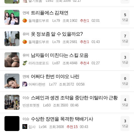
슬기로움
Lv.92
조회 1056
02:17
트리플에스 김채연
연예
5
댓글
돌체콜드부르
Lv.79
조회 1902
추천 1
02:01
옷 정보좀 알 수 있을까요?
유머
7
댓글
돌체콜드부르
Lv.79
조회 2681
추천 1
01:43
남자들이 미친다는 스킬 모음
유머
3
댓글
라라크로포드
Lv.87
조회 4848
추천 4
01:27
어쩌다 한번 미야오 나린
연예
0
댓글
어쩌다한번
Lv.77
조회 2072
00:58
스페인과 솅겐 조약을 중단한 이탈리아 근황
이슈
4
댓글
빈센트멧젠
Lv.60
조회 3500
00:46
수상한 장면을 목격한 택배기사
이슈
3
댓글
입사
Lv.94
조회 3608
추천 15
00:43