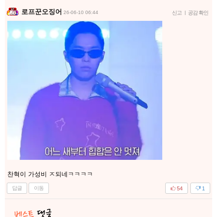
로프꾼오징어
26-06-10 06:44
신고
|
공감 확인
찬혁이 가성비 ㅈ되네ㅋㅋㅋㅋ
답글
이동
54
1