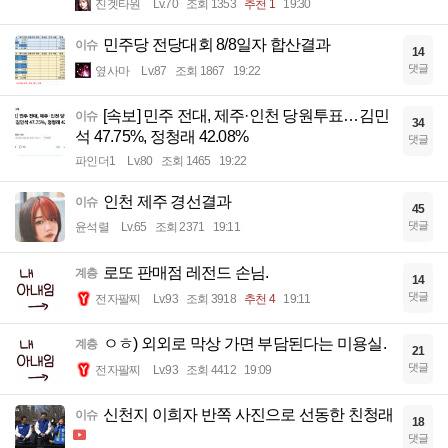
진겟타원
Lv.70
조회 1353
추천 1
19:30
민주당 전당대회 8/8일자 합산결과
이슈
14
댓글
옆사마
Lv.87
조회 1867
19:22
[속보] 민주 전대, 제주·인천 당원투표…김민
이슈
34
석 47.75%, 정청래 42.08%
댓글
파인더1
Lv.80
조회 1465
19:22
인천 제주 경선결과
이슈
45
댓글
윤석렬
Lv.65
조회 2371
19:11
로또 판매점 레전드 손님.
계층
14
댓글
전자팔찌
Lv.93
조회 3918
추천 4
19:11
ㅇㅎ) 외외로 막상 가면 부담된다는 미용실.
계층
21
댓글
전자팔찌
Lv.93
조회 4412
19:09
신천지 이희자 반쪽 사진으로 선동한 친청래
이슈
18
댓글