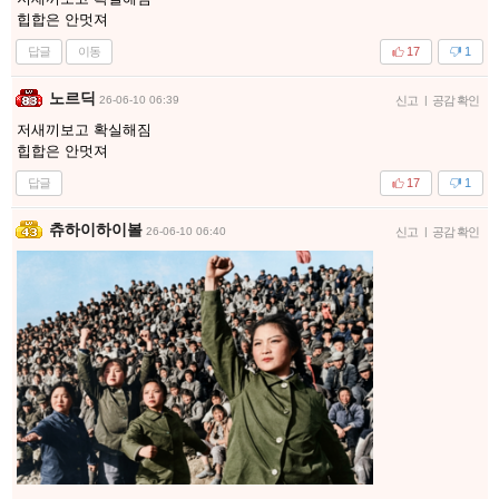
힙합은 안멋져
답글
이동
17
1
노르딕
26-06-10 06:39
신고
|
공감 확인
저새끼보고 확실해짐
힙합은 안멋져
답글
17
1
츄하이하이볼
26-06-10 06:40
신고
|
공감 확인