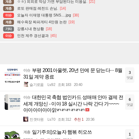
ㅇㅎ) 외외로 막상 가면 부담된다는 미용실.
[21]
계층
로또 판매점 레전드 손님.
[14]
계층
오늘자 이재명 대통령 SNS.....jpg
[38]
이슈
해수욕장 짜파게티 4만원 논란
[19]
계층
강릉시내 현상황
[18]
기타
인천 제주 경선결과
[45]
이슈
부평 2001아울렛, 20년 만에 문 닫는다··· 8월
이슈
3
31일 계약 종료
댓글
슬기로움
Lv.92
조회 183
20:40
대한민국 축협 법인카드 성매매 안마 결제 전
이슈
6
세계 개망신 - 이야 18 실시간 나락 간다 가~~~~
댓글
아아아아아아앍ㄺㄺㄺㄺㄺㄺ
진겟타원
Lv.70
조회 312
추천 1
20:36
일기주의)오늘자 햄볶 히오쓰
계층
1