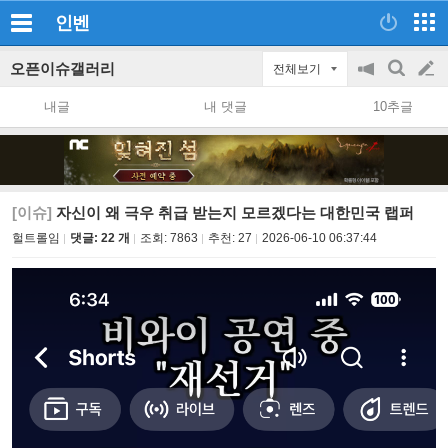
인벤
오픈이슈갤러리
전체보기
공
검
글
지
색
내글
내 댓글
10추글
on/off
쓰
기
[이슈]
자신이 왜 극우 취급 받는지 모르겠다는 대한민국 랩퍼
헐트롤임
댓글: 22 개
조회:
7863
추천:
27
2026-06-10 06:37:44