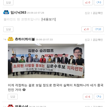
답글
0
0
임시닉363
26-06-10 07:26
신고
|
공감 확인
블라인드 된 코멘트입니다.
[내용보기]
답글
0
10
츄하이하이볼
26-06-10 07:33
신고
|
공감 확인
이게 걱정하는 걸로 보일 정도로 한국어 실력이 처참하니까 네가 중국
인인 거야 😂
답글
6
0
연꽃소년
26-06-10 08:23
|