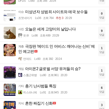
댓글
DFDS
Lv.80
조회 356
20:34
미성년자 성범죄 사이트와 애국 보수들
이슈
0
댓글
조졋네이거
Lv.36
조회 764
추천 3
20:29
오늘은 세계 고양이의 날입니다
사진
9
댓글
읏큐
Lv.86
조회 489
20:29
극장판 '메이드 인 어비스: 깨어나는 신비' 메
계층
1
인 예고편
댓글
언데드
Lv.90
조회 392
20:24
아이온2 글로벌 서양 유저들의 승?
게임
1
댓글
스톰근위병
Lv.80
조회 961
20:20
총기 난사범들 특징
기타
6
댓글
히스파니에
Lv.91
조회 945
20:20
흔한 짜집기 신화
지식
3
댓글