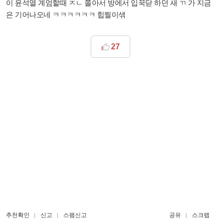
이 윤석열 계엄할때 ㅈㄴ 쫄아서 방에서 입꾹닫 하던 새 ㄲ 가 지금
은 기어나오네 ㅋㅋㅋㅋㅋㅋ 힙찔이샊
27
추천확인
신고
스팸신고
공유
스크랩