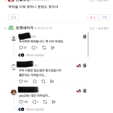
신고
공감 확인
맥락을 이해 못하니 분탕도 못치네
답글
1
0
조졋네이거
26-06-10 10:35
신고
|
공감 확인