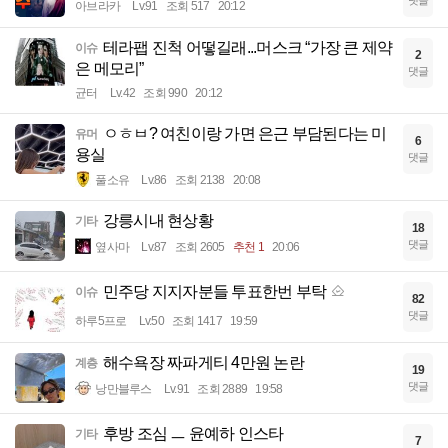
아브라카
Lv.91
조회 517
20:12
테라팹 진척 어떻길래...머스크 “가장 큰 제약
이슈
2
은 메모리”
댓글
균터
Lv.42
조회 990
20:12
ㅇㅎㅂ? 여친이랑 가면 은근 부담된다는 미
유머
6
용실
댓글
풀소유
Lv.86
조회 2138
20:08
강릉시내 현상황
기타
18
댓글
옆사마
Lv.87
조회 2605
추천 1
20:06
민주당 지지자분들 투표한번 부탁
이슈
82
댓글
하루5프로
Lv.50
조회 1417
19:59
해수욕장 짜파게티 4만원 논란
계층
19
댓글
낭만블루스
Lv.91
조회 2889
19:58
후방 조심 ㅡ 윤예하 인스타
기타
7