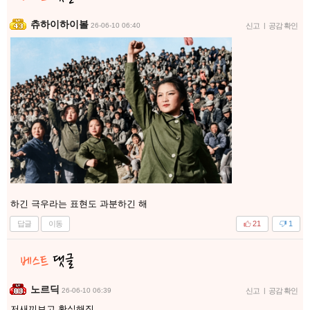
츄하이하이볼
26-06-10 06:40
신고
|
공감 확인
하긴 극우라는 표현도 과분하긴 해
답글
이동
21
1
노르딕
26-06-10 06:39
신고
|
공감 확인
저새끼보고 확실해짐