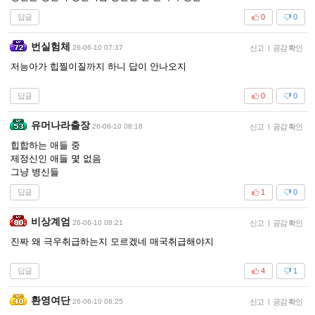
답글
0
0
번실험체
26-06-10 07:37
신고
|
공감 확인
저능아가 힙찔이질까지 하니 답이 안나오지
답글
0
0
유머나라출장
26-06-10 08:18
신고
|
공감 확인
힙합하는 애들 중
제정신인 애들 몇 없음
그냥 병신들
답글
1
0
비상계엄
26-06-10 08:21
신고
|
공감 확인
진짜 왜 극우취급하는지 모르겠네 매국취급해야지
답글
4
1
환영여단
26-06-10 08:25
신고
|
공감 확인