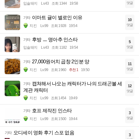
댓글
입술돼지
Lv.43
조회 1344
19:58
이마트 귤이 별로인 이유
기타
10
댓글
치킨
Lv.99
조회 1928
19:54
후방 ㅡ 명아추 인스타
기타
5
댓글
입술돼지
Lv.43
조회 1182
19:54
27,000원어치 곱창 2인분 양
기타
11
댓글
치킨
Lv.99
조회 1960
추천 1
19:50
캡쳐해서 나오는 캐릭터가 나의 드래곤볼 세
기타
12
계관 캐릭터
댓글
치킨
Lv.99
조회 1454
19:49
호프 제작진 인스타
기타
3
댓글
치킨
Lv.99
조회 1500
19:44
오디세이 영화 후기 스포 없음
기타
3