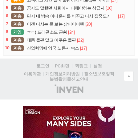
5
계층
[16]
공자도 말했던 사회에서 피해야하는 상급자
6
계층
[17]
단지 내 방송 아나운서를 바꾸고 나서 집중도가 확 올라갔다는 한 아파트의 안내방송
7
계층
[20]
이젠 다시는 못 보는 삼파이더맨
8
게임
[24]
ㅎㅂ) 드래곤소드 근황
9
계층
[22]
태풍 돌핀 말고 이주은 돌핀
10
계층
[17]
산업혁명때 영국 노동자 숙소
로그인
PC화면
퀵링크
설정
청소년보호정책
이용약관
개인정보처리방침
▲
불법촬영물신고안내
(주)
인
벤