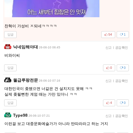
찬혁이 가성비 ㅈ되네ㅋㅋㅋㅋ
답글
54
1
닉네임해야대
26-06-10 06:45
신고
|
공감 확인
비와이씨
답글
0
0
월급루팡전문
26-06-10 07:16
신고
|
공감 확인
대한민국이 좆됐으면 너같은 건 설치지도 못해 ㅋㅋ
실제 좆될뻔한 계엄 때는 가만 있더니 ㅋㅋ
답글
4
0
Type98
26-06-10 07:21
신고
|
공감 확인
이런걸 보고 대중문화예술가가 아니라 딴따라라고 하는 거지