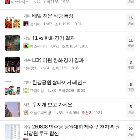
댓글
아브락사스
Lv.44
조회 1185
19:38
배달 전문 식당 특징
기타
16
댓글
옆사마
Lv.87
조회 1919
19:37
T1 vs 한화 경기 결과
게임
11
댓글
히스파니에
Lv.91
조회 1834
19:36
LCK 티원 한화 경기 결과
계층
3
댓글
작두콩차
Lv.84
조회 1159
19:35
한강공원 짬타이거 레전드
기타
6
댓글
큐땁이알
Lv.88
조회 2309
19:33
무지개 보고 가세요
사진
5
댓글
오늘도피씨방
Lv.86
조회 994
추천 3
19:31
260808 민주당 당원대회 제주·인천지역 권
이슈
22
리당원 투표 합산
댓글