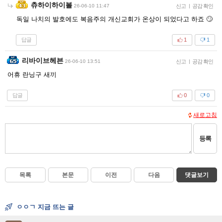
츄하이하이볼
26-06-10 11:47
신고
|
공감 확인
독일 나치의 발호에도 복음주의 개신교회가 온상이 되었다고 하죠 🙄
답글
1
1
리바이브헤븐
26-06-10 13:51
신고
|
공감 확인
어휴 란닝구 새끼
답글
0
0
새로고침
등록
목록
본문
이전
다음
댓글보기
ㅇㅇㄱ 지금 뜨는 글