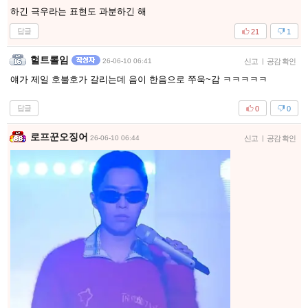
하긴 극우라는 표현도 과분하긴 해
답글
21
1
헐트롤임
26-06-10 06:41
신고
|
공감 확인
얘가 제일 호불호가 갈리는데 음이 한음으로 쭈욱~감 ㅋㅋㅋㅋㅋ
답글
0
0
로프꾼오징어
26-06-10 06:44
신고
|
공감 확인