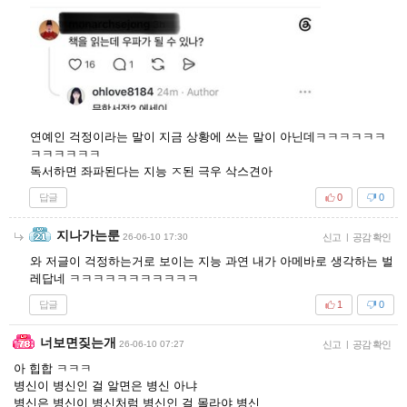
연예인 걱정이라는 말이 지금 상황에 쓰는 말이 아닌데ㅋㅋㅋㅋㅋㅋ
ㅋㅋㅋㅋㅋㅋ
독서하면 좌파된다는 지능 ㅈ된 극우 삭스견아
답글
0
0
지나가는룬
26-06-10 17:30
신고
|
공감 확인
와 저글이 걱정하는거로 보이는 지능 과연 내가 아메바로 생각하는 벌
레답네 ㅋㅋㅋㅋㅋㅋㅋㅋㅋㅋㅋ
답글
1
0
너보면짖는개
26-06-10 07:27
신고
|
공감 확인
아 힙합 ㅋㅋㅋ
병신이 병신인 걸 알면은 병신 아냐
병신은 병신이 병신처럼 병신인 걸 몰라야 병신