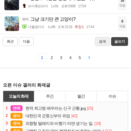
35
댓글
파이혹은파어
Lv.91
조회 5908
17:59
그냥 크기만 큰 고양이?
유머
8
댓글
너빨갱이지
Lv.86
조회 3116
추천 1
17:44
최근
다음
검색
글쓰기
1
2
3
4
5
오픈 이슈 갤러리 화제글
오늘의 화제
주간
월간
이슈
1
연예
[25]
현역 최고령 배우라는 신구 근황.jpg
2
유머
[42]
대한민국 군종신부의 위엄
3
유머
[24]
외향형 딸래미와 비행기 타면 생기는 일.
4
유머
[17]
고백하고 차인 딸이 불평하자 바로잡는 어머님