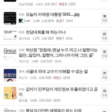
안능하제옇
Lv.13
조회 1947
추천 5
19:02
오늘자 이재명 대통령 SNS.....jpg
이슈
38
댓글
Earth
Lv.96
조회 3875
추천 7
18:44
전당대회를 왜 하는거냐
이슈
21
댓글
원스타조
Lv.75
조회 2587
추천 7
18:41
박선원 "정청래, 맨날 누구 까고 나 잘했다는
이슈
31
말만...알았어, 잘했어, 그러니까 이제 그만, 끝"
댓글
파인더1
Lv.80
조회 2147
18:21
서울대 의대 교수가 이해할 수 없는 말
유머
37
댓글
파노키
Lv.51
조회 5463
추천 1
18:09
갑자기 민주당이 개인정보 유출되었다고 공
이슈
15
지
댓글
윤석렬
Lv.65
조회 3023
18:00
행성크기만한 생명체가 없는 이유
기타