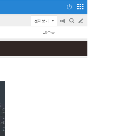
전체보기
공
검
글
지
색
10추글
on/off
쓰
기