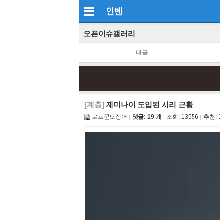
인벤
오픈이슈갤러리
내글
[계층]
제미나이 도입된 시리 근황
로프꾼오징어
댓글: 19 개
조회:
13556
추천: