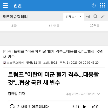
인벤
오픈이슈갤러리
전체보기
공
검
글
지
색
내글
내 댓글
10추글
on/off
쓰
기
[이슈]
트럼프 “이란이 미군 헬기 격추…대응할 것”…협상 국면
새 변수
로프꾼오징어
댓글: 11 개
조회:
4922
추천:
1
2026-06-10 06:43:20