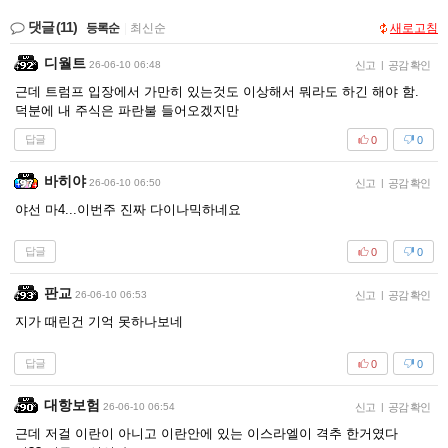
댓글
(11)
등록순
|
최신순
새로고침
디월트
26-06-10 06:48
신고
|
공감 확인
근데 트럼프 입장에서 가만히 있는것도 이상해서 뭐라도 하긴 해야 함.
덕분에 내 주식은 파란불 들어오겠지만
답글
0
0
바히야
26-06-10 06:50
신고
|
공감 확인
야선 마4...이번주 진짜 다이나믹하네요
답글
0
0
판교
26-06-10 06:53
신고
|
공감 확인
지가 때린건 기억 못하나보네
답글
0
0
대항보험
26-06-10 06:54
신고
|
공감 확인
근데 저걸 이란이 아니고 이란안에 있는 이스라엘이 격추 한거였다