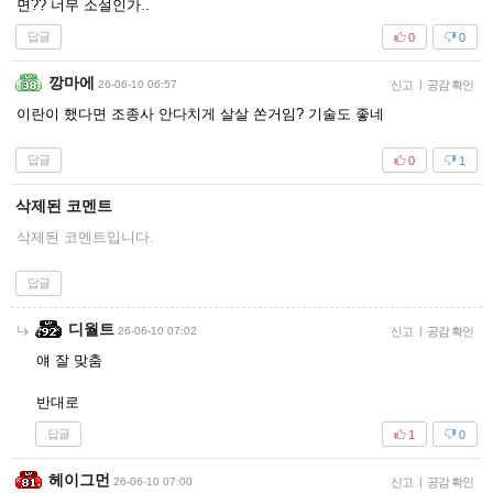
면?? 너무 소설인가..
답글
0
0
깡마에
26-06-10 06:57
신고
|
공감 확인
이란이 했다면 조종사 안다치게 살살 쏜거임? 기술도 좋네
답글
0
1
삭제된 코멘트
삭제된 코멘트입니다.
답글
디월트
26-06-10 07:02
신고
|
공감 확인
얘 잘 맞춤
반대로
답글
1
0
헤이그먼
26-06-10 07:00
신고
|
공감 확인