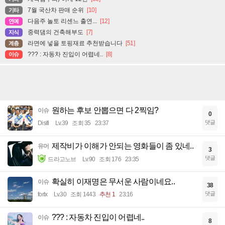
7월 국산차 판매 순위
[10]
기타
다음주 놀토 리센느 출연...
[12]
연예
중력댐의 건축해부도
[7]
지식
라면에 넣을 토핑재료 추천받습니다
[51]
계층
??? : 자동차 진입이 어렵네..
[8]
이슈
원하는 후보 안뽑으면 다 2찍임?
이슈
0
댓글
Disifi
Lv.39
조회 35
23:37
제작비가 이해가 안되는 영화들이 좀 있네..
유머
3
댓글
드라고노브
Lv.90
조회 176
23:35
확실히 이재명은 무서운 사람이네요..
이슈
38
댓글
fortx
Lv.30
조회 1443
추천 1
23:16
??? : 자동차 진입이 어렵네..
이슈
8