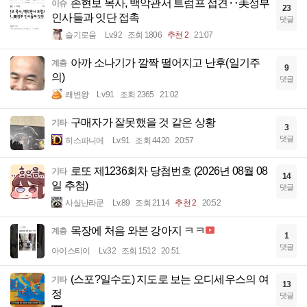
손현보 목사, 백악관서 트럼프 접견‥美정부
이슈
23
인사들과 잇단 접촉
댓글
슬기로움
Lv.92
조회 1806
추천 2
21:07
아까 소나기가 깔짝 떨어지고 난후(일기주
계층
9
의)
댓글
쾌변왕
Lv.91
조회 2365
21:02
구매자가 잘못했을 것 같은 상황
기타
3
댓글
히스파니에
Lv.91
조회 4420
20:57
로또 제1236회차 당첨번호 (2026년 08월 08
기타
14
일 추첨)
댓글
사실난라쿤
Lv.89
조회 2114
추천 2
20:52
목장에 처음 와본 강아지 ㅋㅋ
계층
1
댓글
아이스티이
Lv.32
조회 1512
20:51
(스포?일수도) 지도로 보는 오디세우스의 여
기타
13
정
댓글