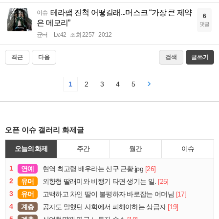
테라팹 진척 어떻길래...머스크 “가장 큰 제약
이슈
6
은 메모리”
댓글
균터
Lv.42
조회 2257
20:12
최근
다음
검색
글쓰기
1
2
3
4
5
오픈 이슈 갤러리 화제글
오늘의 화제
주간
월간
이슈
1
연예
[26]
현역 최고령 배우라는 신구 근황.jpg
2
유머
[25]
외향형 딸래미와 비행기 타면 생기는 일.
3
유머
[17]
고백하고 차인 딸이 불평하자 바로잡는 어머님
4
계층
[19]
공자도 말했던 사회에서 피해야하는 상급자