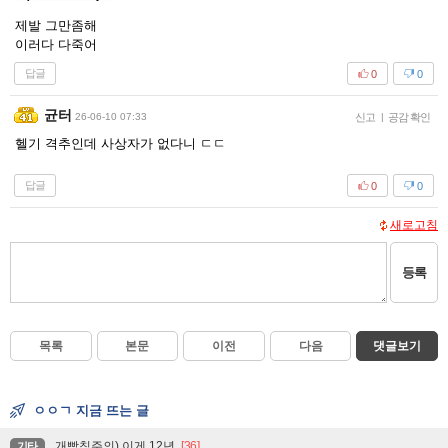
제발 그만좀해
이러다 다죽어
답글
0
0
균터
26-06-10 07:33
신고
|
공감 확인
헬기 격추인데 사상자가 없다니 ㄷㄷ
답글
0
0
새로고침
등록
목록
본문
이전
다음
댓글보기
ㅇㅇㄱ 지금 뜨는 글
개빡침주의) 이게 12년
[36]
기타