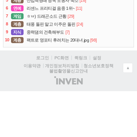
5
계층
[18]
산업혁명때 영국 노동자 숙소
6
연예
[11]
리센느 프리티걸 음중 1위~
7
게임
[29]
ㅎㅂ) 드래곤소드 근황
8
계층
[24]
태풍 돌핀 말고 이주은 돌핀
9
지식
[7]
중력댐의 건축해부도
10
계층
[98]
팩트로 영포티 후려치는 20대녀.jpg
로그인
PC화면
퀵링크
설정
청소년보호정책
이용약관
개인정보처리방침
▲
불법촬영물신고안내
(주)
인
벤