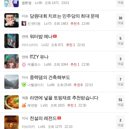
댓글
꿻뻵뗗
Lv.90
조회 1671
23:01
당원대회 치르는 민주당의 최대 문제
이슈
16
댓글
진겟타원
Lv.70
조회 1483
추천 6
22:49
워터밤 예나
연예
5
댓글
아이스티이
Lv.32
조회 871
추천 1
22:41
ITZY 유나
연예
3
댓글
케를로스
Lv.86
조회 1094
추천 1
22:36
중력댐의 건축해부도
지식
7
댓글
너빨갱이지
Lv.86
조회 2549
추천 8
22:33
라면에 넣을 토핑재료 추천받습니다
계층
51
댓글
쾌변왕
Lv.91
조회 1815
추천 1
22:30
전설의 레전드
지식
2
댓글
아브라카
Lv.91
조회 1275
22:10