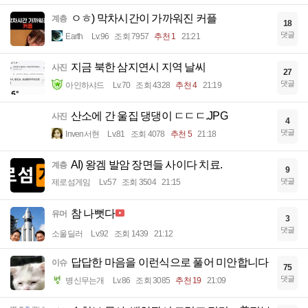
ㅇㅎ) 막차시간이 가까워진 커플
계층
18
댓글
Earth
Lv.96
조회 7957
추천 1
21:21
지금 북한 삼지연시 지역 날씨
사진
27
댓글
아인하샤드
Lv.70
조회 4328
추천 4
21:19
산소에 간 울집 댕댕이 ㄷㄷㄷ.JPG
사진
4
댓글
Inven서현
Lv.81
조회 4078
추천 5
21:18
AI) 왕겜 발암 장면들 사이다 치료.
계층
9
댓글
제로섬게임
Lv.57
조회 3504
21:15
참 나뻣다
유머
3
댓글
소울딜러
Lv.92
조회 1439
21:12
답답한 마음을 이런식으로 풀어 미안합니다
이슈
75
댓글
병신무는개
Lv.86
조회 3085
추천 19
21:09