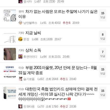
옆사마
Lv.87
조회 2230
20:49
차가 없는 사람은 모르는 주말에 나가기 싫은
유머
15
이유
댓글
낭만블루스
Lv.91
조회 4002
추천 6
20:49
지금 날씨
기타
8
댓글
문정
Lv.88
조회 1639
20:47
상처 소독
기타
7
댓글
휴면아이디
Lv.84
조회 2101
20:46
부평 2001아울렛, 20년 만에 문 닫는다··· 8월
이슈
15
31일 계약 종료
댓글
슬기로움
Lv.92
조회 2048
추천 1
20:40
대한민국 축협 법인카드 성매매 안마 결제 전
이슈
15
세계 개망신 - 이야 18 실시간 나락 간다 가~~~~
댓글
아아아아아아앍ㄺㄺㄺㄺㄺㄺ
진겟타원
Lv.70
조회 1780
추천 2
20:36