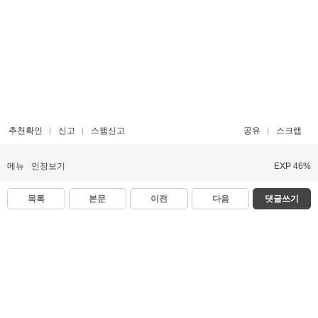
추천확인
신고
스팸신고
공유
스크랩
메뉴
인장보기
EXP 46%
목록
본문
이전
다음
댓글쓰기