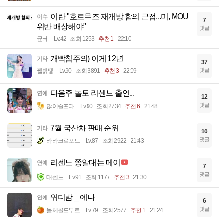
이란 "호르무즈 재개방 합의 근접...미, MOU
이슈
7
위반 배상해야"
댓글
균터
Lv.42
조회 1253
추천 1
22:10
개빡침주의) 이게 12년
기타
37
댓글
꿻뻵뗗
Lv.90
조회 3891
추천 3
22:09
다음주 놀토 리센느 출연...
연예
12
댓글
많이슬프다
Lv.90
조회 2734
추천 6
21:48
7월 국산차 판매 순위
기타
10
댓글
라라크로포드
Lv.87
조회 2922
21:43
리센느 쫑알대는 메이
연예
7
댓글
대센느
Lv.91
조회 1177
추천 3
21:30
워터밤 _ 예나
연예
6
댓글
돌체콜드부르
Lv.79
조회 2577
추천 1
21:24