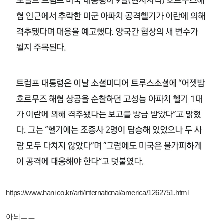
https://www.hani.co.kr/arti/international/america/1262751.html
아놔ㅡㅡ