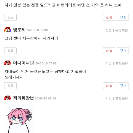
지가 명분 없는 전쟁 일으키고 패트리어트 쏴댄 건 기억 못 하나 보네
답글
0
0
빛로제
26-06-10 07:00
신고
|
공감 확인
그냥 셋다 지구상에서 사라져라
답글
0
0
머니머니13
26-06-10 07:03
신고
|
공감 확인
지네들이 먼저 공격해놓고는 당햇다고 지랄하네
쓰레기새끼
답글
0
0
적의화장법
26-06-10 07:18
신고
|
공감 확인