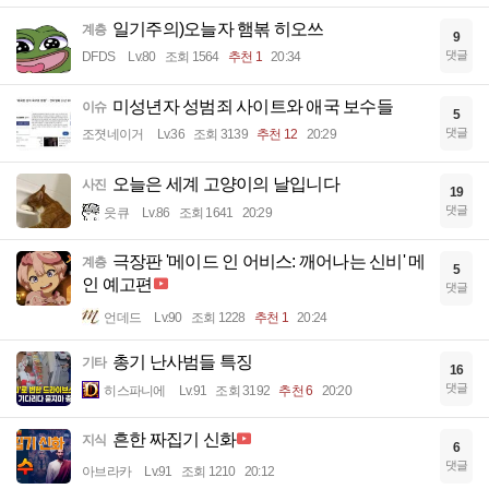
일기주의)오늘자 햄볶 히오쓰
계층
9
댓글
DFDS
Lv.80
조회 1564
추천 1
20:34
미성년자 성범죄 사이트와 애국 보수들
이슈
5
댓글
조졋네이거
Lv.36
조회 3139
추천 12
20:29
오늘은 세계 고양이의 날입니다
사진
19
댓글
읏큐
Lv.86
조회 1641
20:29
극장판 '메이드 인 어비스: 깨어나는 신비' 메
계층
5
인 예고편
댓글
언데드
Lv.90
조회 1228
추천 1
20:24
총기 난사범들 특징
기타
16
댓글
히스파니에
Lv.91
조회 3192
추천 6
20:20
흔한 짜집기 신화
지식
6
댓글
아브라카
Lv.91
조회 1210
20:12