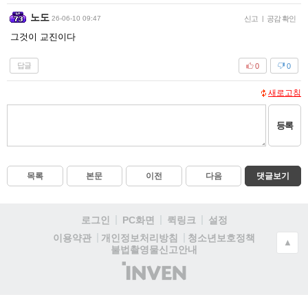
노도
26-06-10 09:47
신고
|
공감 확인
그것이 교진이다
답글
0
0
새로고침
등록
목록
본문
이전
다음
댓글보기
로그인
PC화면
퀵링크
설정
청소년보호정책
이용약관
개인정보처리방침
▲
불법촬영물신고안내
(주)
인
벤