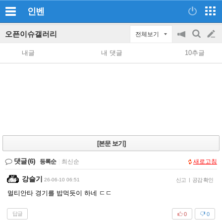
인벤
오픈이슈갤러리
전체보기
공
검
글
지
색
내글
내 댓글
10추글
on/off
쓰
기
[본문 보기]
댓글
(6)
등록순
|
최신순
새로고침
강슬기
26-06-10 06:51
신고
|
공감 확인
멀티안타 경기를 밥먹듯이 하네 ㄷㄷ
답글
0
0