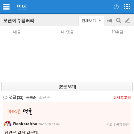
인벤
오픈이슈갤러리
전체보기
공
검
글
지
색
내글
내 댓글
10추글
on/off
쓰
기
[본문 보기]
댓글
(31)
등록순
|
최신순
새로고침
Backstabba
26-06-10 07:04
신고
|
공감 확인
원인은 알거 같은데