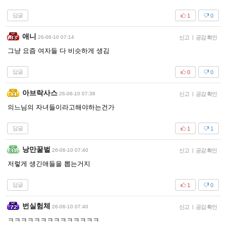
답글
1
0
애니
26-06-10 07:14
신고
|
공감 확인
그냥 요즘 여자들 다 비슷하게 생김
답글
0
0
아브락사스
26-06-10 07:38
신고
|
공감 확인
의느님의 자녀들이라고해야하는건가
답글
1
1
낭만꿀벌
26-06-10 07:40
신고
|
공감 확인
저렇게 생긴애들을 뽑는거지
답글
1
0
번실험체
26-06-10 07:40
신고
|
공감 확인
ㅋㅋㅋㅋㅋㅋㅋㅋㅋㅋㅋㅋㅋㅋ