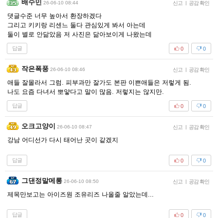
배수민
26-06-10 08:44
신고
|
공감 확인
댓글수준 너무 높아서 환장하겠다
그리고 키키랑 리센느 둘다 관심있게 봐서 아는데
둘이 별로 안닮았음 저 사진은 닮아보이게 나왔는데
답글
0
0
작은폭풍
26-06-10 08:46
신고
|
공감 확인
애들 잘몰라서 그럼. 피부과만 잘가도 본판 이쁜애들은 저렇게 됨.
나도 요즘 다녀서 뽀얗다고 말이 많음. 저렇지는 않지만.
답글
0
0
오크고양이
26-06-10 08:47
신고
|
공감 확인
강남 어디선가 다시 태어난 곳이 같겠지
답글
0
0
그댄정말메롱
26-06-10 08:50
신고
|
공감 확인
제목만보고는 아이즈원 조유리즈 나올줄 알았는데...
답글
0
0