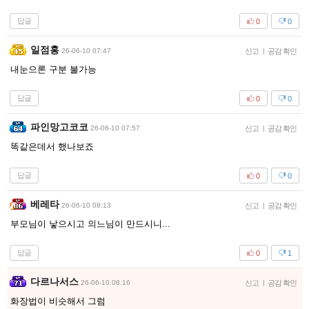
답글
0
0
일점홍
26-06-10 07:47
신고
|
공감 확인
내눈으론 구분 불가능
답글
0
0
파인망고코코
26-06-10 07:57
신고
|
공감 확인
똑같은데서 했나보죠
답글
0
0
베레타
26-06-10 08:13
신고
|
공감 확인
부모님이 낳으시고 의느님이 만드시니...
답글
0
1
다르나서스
26-06-10 08:16
신고
|
공감 확인
화장법이 비슷해서 그럼