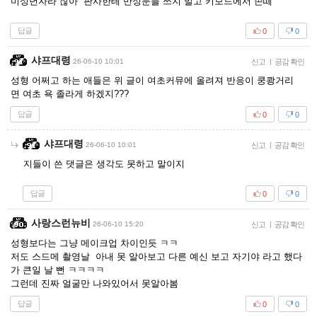
미성년자라 잖아 판사한테 반성문들 쓰지 말고 키보드에서 손떼
답글
0
0
샤프대령
26-06-10 10:01
신고
|
공감 확인
성형 어쩌고 하는 애들은 위 글이 여초커뮤에 올려져 반응이 쿵쾅거리
면 여초 욕 졸라게 하겠지???
답글
0
0
샤프대령
26-06-10 10:01
신고
|
공감 확인
지들이 쓴 댓글은 생각도 못하고 말이지
답글
0
0
사랑스런뉴비
26-06-10 15:20
신고
|
공감 확인
성형보다는 그냥 메이크업 차이인듯 ㅋㅋ
저도 스드메 촬영날 아내 못 알아보고 다른 예신 보고 자기야 라고 했다
가 큰일 날 뻔 ㅋㅋㅋㅋ
그런데 진짜 얼굴만 나와있어서 못알아봄
답글
0
0