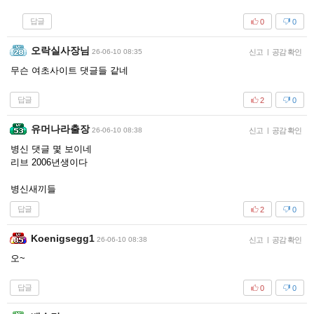
답글
0
0
오락실사장님
26-06-10 08:35
신고
|
공감 확인
무슨 여초사이트 댓글들 같네
답글
2
0
유머나라출장
26-06-10 08:38
신고
|
공감 확인
병신 댓글 몇 보이네
리브 2006년생이다
병신새끼들
답글
2
0
Koenigsegg1
26-06-10 08:38
신고
|
공감 확인
오~
답글
0
0