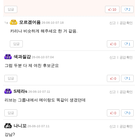
답글
10
2
모르겠어욤
26-06-10 07:18
신고
|
공감 확인
카리나 비슷하게 해주세요 한 거 같음.
답글
0
1
색과질감
26-06-10 07:04
신고
|
공감 확인
그럼 두분 다 제 여친 후보군요
답글
0
1
S제라s
26-06-10 07:11
신고
|
공감 확인
리브는 그룹내에서 메이랑도 똑같이 생겼던데
답글
0
0
나니꼬
26-06-10 07:11
신고
|
공감 확인
강남?