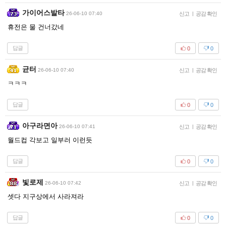
가이어스발타
26-06-10 07:40
신고
|
공감 확인
휴전은 물 건너갔네
답글
0
0
균터
26-06-10 07:40
신고
|
공감 확인
ㅋㅋㅋ
답글
0
0
아구라면아
26-06-10 07:41
신고
|
공감 확인
월드컵 각보고 일부러 이런듯
답글
0
0
빛로제
26-06-10 07:42
신고
|
공감 확인
셋다 지구상에서 사라져라
답글
0
0