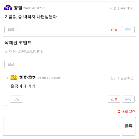
끙딜
26-06-10 07:43
신고
|
공감 확인
기름값 좀 내리자 나쁜넘들아
답글
0
0
삭제된 코멘트
삭제된 코멘트입니다.
답글
히하호헤
26-06-10 08:49
신고
|
공감 확인
올공이나 가라
답글
0
0
새로고침
등록