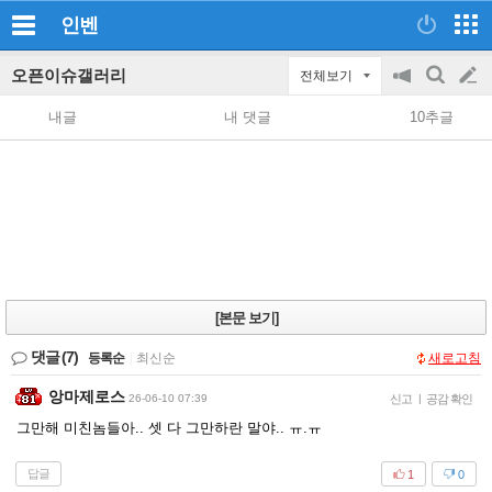
인벤
오픈이슈갤러리
전체보기
공
검
글
지
색
내글
내 댓글
10추글
on/off
쓰
기
[본문 보기]
댓글
(7)
등록순
|
최신순
새로고침
앙마제로스
26-06-10 07:39
신고
|
공감 확인
그만해 미친놈들아.. 셋 다 그만하란 말야.. ㅠ.ㅠ
답글
1
0