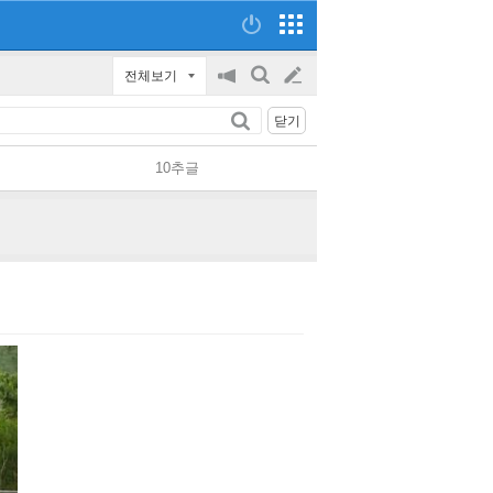
전체보기
공
검
글
지
색
닫기
on/off
쓰
10추글
기