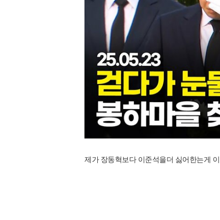
제가 장동혁보다 이준석을더 싫어한는게 