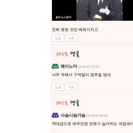
진짜 못된 것만 배워가지고
답글
이동
왜이노마
26-06-10 07:45
너무 역해서 구역질이 멈추질 않네
답글
이동
사슴시슴가슴
26-06-10 08:03
역대급으로 좌우진영 전체가 싫어하는 개씹새끼