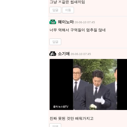
그냥 ㅈ같은 씹새끼임
답글
이동
왜이노마
26-06-10 07:45
너무 역해서 구역질이 멈추질 않네
답글
소기애
26-06-10 07:45
진짜 못된 것만 배워가지고
답글