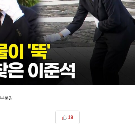
이부분임
19