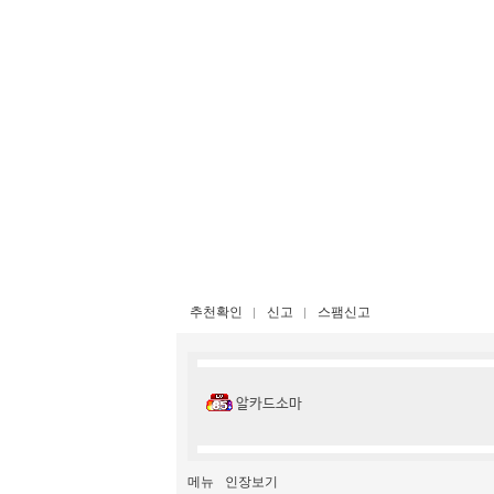
추천확인
신고
스팸신고
알카드소마
메뉴
인장보기