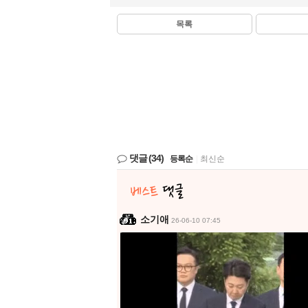
목록
댓글
(34)
등록순
|
최신순
소기애
26-06-10 07:45