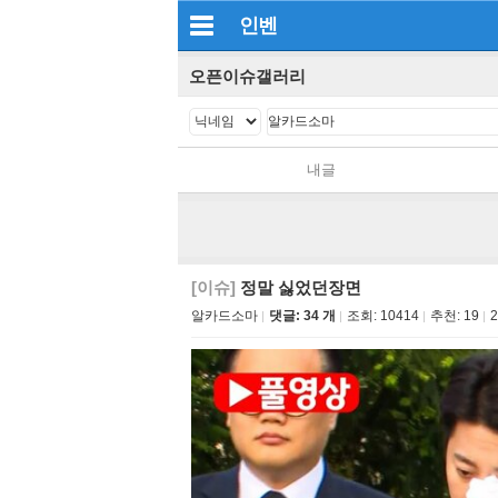
인벤
오픈이슈갤러리
내글
[이슈]
정말 싫었던장면
알카드소마
댓글: 34 개
조회:
10414
추천:
19
2