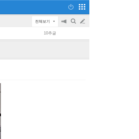
전체보기
공
검
글
지
색
10추글
on/off
쓰
기