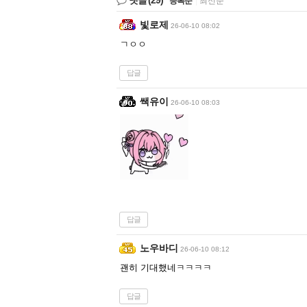
댓글
(29)
등록순
|
최신순
빛로제
26-06-10 08:02
ㄱㅇㅇ
답글
쌕유이
26-06-10 08:03
답글
노우바디
26-06-10 08:12
괜히 기대했네ㅋㅋㅋㅋ
답글