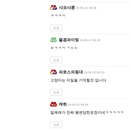
샤코샤콩
26-06-10 08:36
ㅋㅋㅋㅋ
답글
즐겜파이팅
26-06-10 08:38
ㅌㅋㅋㅋ ㄱㅇㅇ
답글
파로스의등대
26-06-10 08:53
고양이는 이일을 기억할것 입니다
답글
캐쮜
26-06-10 08:56
밑에애가 진짜 봉변당한표정이네ㅋㅋㅋㅋㅋ
답글