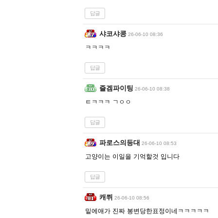
답글
샤코샤콩
26-06-10 08:36
ㅋㅋㅋㅋ
답글
즐겜파이팅
26-06-10 08:38
ㅌㅋㅋㅋ ㄱㅇㅇ
답글
파로스의등대
26-06-10 08:53
고양이는 이일을 기억할것 입니다
답글
캐쮜
26-06-10 08:56
밑에애가 진짜 봉변당한표정이네ㅋㅋㅋㅋㅋ