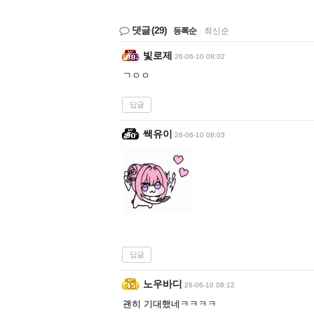
댓글
(29)
등록순
|
최신순
빛로제
26-06-10 08:02
ㄱㅇㅇ
답글
쌕유이
26-06-10 08:03
답글
노우바디
26-06-10 08:12
괜히 기대했네ㅋㅋㅋㅋ