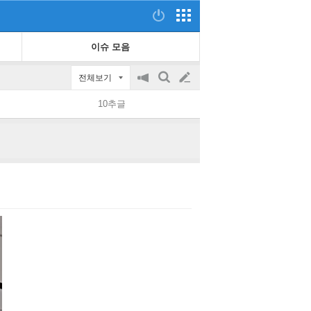
이슈 모음
전체보기
공
검
글
지
색
10추글
on/off
쓰
기