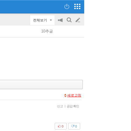
전체보기
공
검
글
지
색
10추글
on/off
쓰
기
새로고침
신고
|
공감 확인
0
0