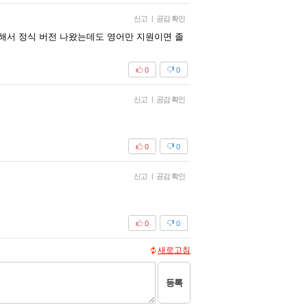
신고
|
공감 확인
 해서 정식 버전 나왔는데도 영어만 지원이면 졸
0
0
신고
|
공감 확인
0
0
신고
|
공감 확인
0
0
새로고침
등록