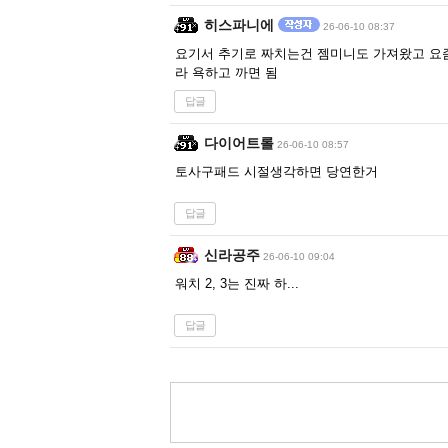
히스파니에
26-06-10 08:37
요기서 추기로 짜치는건 젬미니도 가져왔고 요즘
라 욕하고 까면 됨
답글
다이어트롤
26-06-10 08:57
토사구패드 시절생각하면 당연한거
답글
신라공주
26-06-10 09:04
워치 2, 3는 진짜 하...
답글