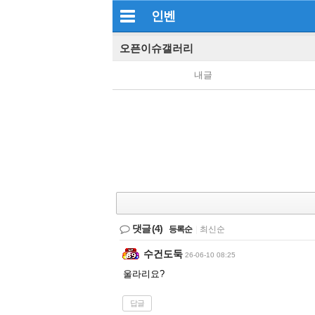
인벤
오픈이슈갤러리
내글
댓글
(4)
등록순
|
최신순
수건도둑
26-06-10 08:25
울라리요?
답글