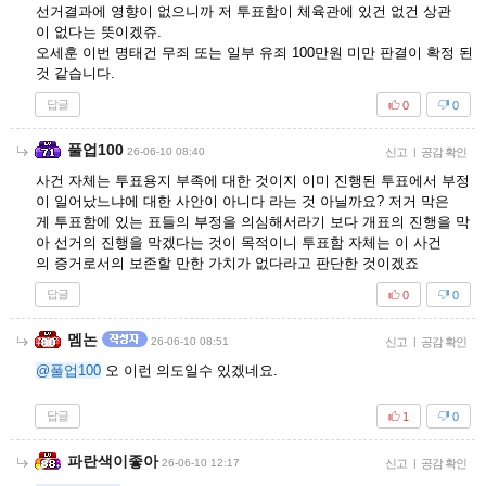
선거결과에 영향이 없으니까 저 투표함이 체육관에 있건 없건 상관
이 없다는 뜻이겠쥬.
오세훈 이번 명태건 무죄 또는 일부 유죄 100만원 미만 판결이 확정 된
것 같습니다.
답글
0
0
풀업100
26-06-10 08:40
신고
|
공감 확인
사건 자체는 투표용지 부족에 대한 것이지 이미 진행된 투표에서 부정
이 일어났느냐에 대한 사안이 아니다 라는 것 아닐까요? 저거 막은
게 투표함에 있는 표들의 부정을 의심해서라기 보다 개표의 진행을 막
아 선거의 진행을 막겠다는 것이 목적이니 투표함 자체는 이 사건
의 증거로서의 보존할 만한 가치가 없다라고 판단한 것이겠죠
답글
0
0
멤논
26-06-10 08:51
신고
|
공감 확인
@풀업100
오 이런 의도일수 있겠네요.
답글
1
0
파란색이좋아
26-06-10 12:17
신고
|
공감 확인