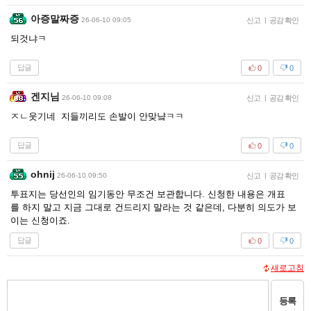
아증말짜증
26-06-10 09:05
신고
|
공감 확인
되것냐ㅋ
답글
0
0
겐지님
26-06-10 09:08
신고
|
공감 확인
ㅈㄴ웃기네 지들끼리도 손발이 안맞냨ㅋㅋ
답글
0
0
ohnij
26-06-10 09:50
신고
|
공감 확인
투표지는 당선인의 임기동안 무조건 보관합니다. 신청한 내용은 개표
를 하지 말고 지금 그대로 건드리지 말라는 것 같은데, 다분히 의도가 보
이는 신청이죠.
답글
0
0
새로고침
등록