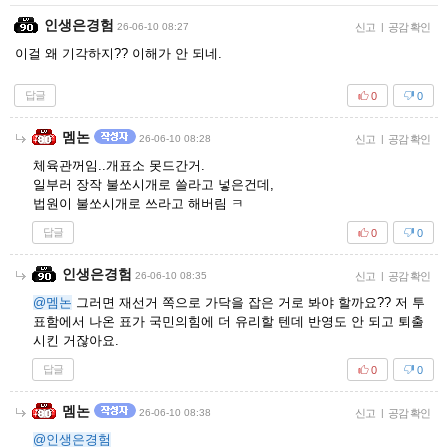
인생은경험
26-06-10 08:27
신고
|
공감 확인
이걸 왜 기각하지?? 이해가 안 되네.
답글
0
0
멤논
26-06-10 08:28
신고
|
공감 확인
체육관꺼임..개표소 못드간거.
일부러 장작 불쏘시개로 쓸라고 넣은건데,
법원이 불쏘시개로 쓰라고 해버림 ㅋ
답글
0
0
인생은경험
26-06-10 08:35
신고
|
공감 확인
@멤논
그러면 재선거 쪽으로 가닥을 잡은 거로 봐야 할까요?? 저 투
표함에서 나온 표가 국민의힘에 더 유리할 텐데 반영도 안 되고 퇴출
시킨 거잖아요.
답글
0
0
멤논
26-06-10 08:38
신고
|
공감 확인
@인생은경험