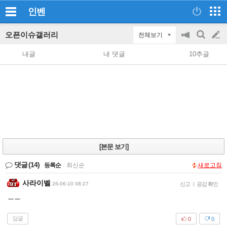
인벤
오픈이슈갤러리
전체보기
공
검
글
지
색
내글
내 댓글
10추글
on/off
쓰
기
[본문 보기]
댓글
(14)
등록순
|
최신순
새로고침
사라이벨
26-06-10 08:27
신고
|
공감 확인
ㅡㅡ
답글
0
0