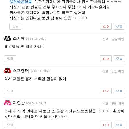
@인생은경험
선관위원장니아 위원들이나 전부 판사들임 ㅋㅋㅋㅋ
재선거 관련 판결은 전부 무죄거나 무혐의거나 기각나올거임
판사들은 자기몸에 흠집나는걸 극도로 싫어함
재선거는 안한다고 보면 됨 절대 안함 ㅋㅋㅋㅋ
답글
0
0
소기애
26-06-10 08:30
신고
|
공감 확인
홍위병들 또 법원 가나?
답글
0
0
스프랜더
26-06-10 08:42
신고
|
공감 확인
역시 쟤들은 용지 부족엔 관심이 없어
답글
2
0
자연산
26-06-10 08:47
신고
|
공감 확인
이제 저거 막 멋대로 까보고 또 온갖 거짓뉴스 범람할듯 ㅋㅋㅋㅋ 환장하
것다 증말. 사태를 더 키울 생각만 하네
답글
0
0