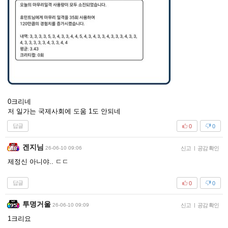
0크리네
저 일가는 국제사회에 도움 1도 안되네
답글
0
0
겐지님
26-06-10 09:06
신고
|
공감 확인
제정신 아니야.. ㄷㄷ
답글
0
0
투명거울
26-06-10 09:09
신고
|
공감 확인
1크리요