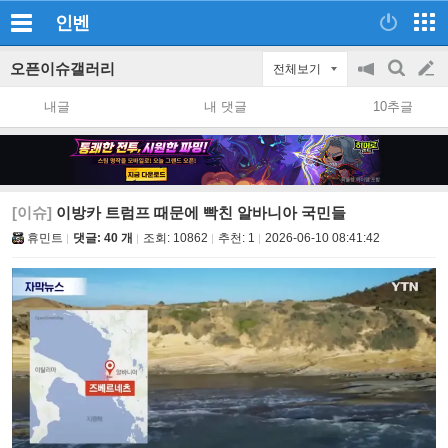
인벤
오픈이슈갤러리
전체보기
공
검
글
지
색
내글
내 댓글
10추글
on/off
쓰
기
[이슈]
이방카 트럼프 때문에 빡친 알바니아 국민들
휴민트
댓글: 40 개
조회:
10862
추천:
1
2026-06-10 08:41:42