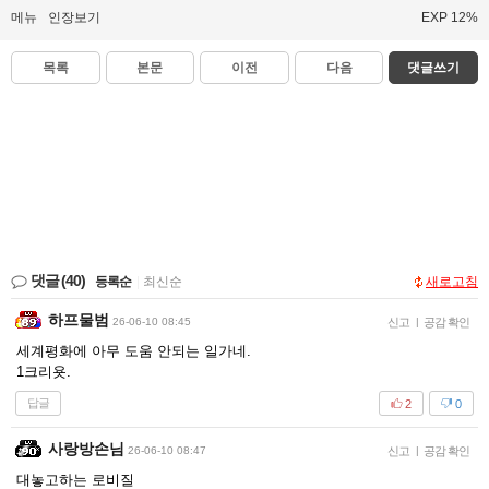
메뉴
인장보기
EXP 12%
목록
본문
이전
다음
댓글쓰기
댓글
(40)
등록순
|
최신순
새로고침
하프물범
26-06-10 08:45
신고
|
공감 확인
세계평화에 아무 도움 안되는 일가네.
1크리욧.
답글
2
0
사랑방손님
26-06-10 08:47
신고
|
공감 확인
대놓고하는 로비질