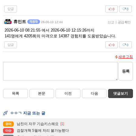
답글
0
0
휴민트
26-06-10 12:44
신고
|
공감 확인
2026-06-10 08:21:55 에서 2026-06-10 12:15:26까지
141명에게 4205회의 마격으로 14387 경험치를 도움받았습니다.
답글
0
0
새로고침
등록
목록
본문
이전
다음
댓글보기
ㅇㅇㄱ 지금 뜨는 글
남친이 자꾸 기습키스해요
[1]
유머
검찰개혁 5월에 처리 불가능했다
이슈