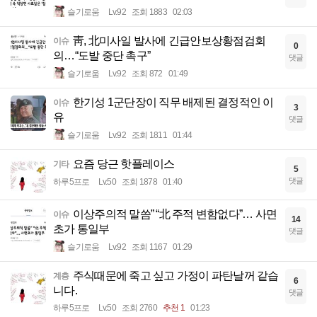
슬기로움
Lv.92
조회 1883
02:03
靑, 北미사일 발사에 긴급안보상황점검회
이슈
0
의…“도발 중단 촉구”
댓글
슬기로움
Lv.92
조회 872
01:49
한기성 1군단장이 직무 배제된 결정적인 이
이슈
3
유
댓글
슬기로움
Lv.92
조회 1811
01:44
요즘 당근 핫플레이스
기타
5
댓글
하루5프로
Lv.50
조회 1878
01:40
이상주의적 말씀” “北 주적 변함없다”… 사면
이슈
14
초가 통일부
댓글
슬기로움
Lv.92
조회 1167
01:29
주식때문에 죽고 싶고 가정이 파탄날꺼 같습
계층
6
니다.
댓글
하루5프로
Lv.50
조회 2760
추천 1
01:23