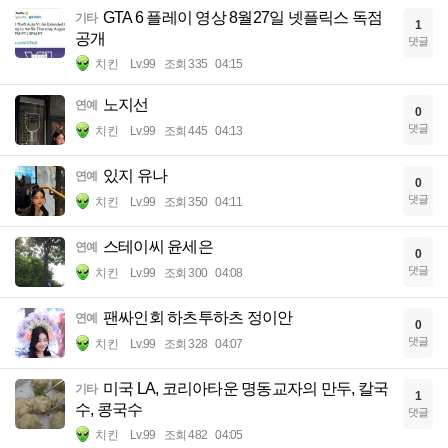
GTA 6 플레이 영상 8월27일 넷플릭스 독점
기타
1
공개
댓글
치킨
Lv.99
조회 335
04:15
노지선
연예
0
댓글
치킨
Lv.99
조회 445
04:13
있지 유나
연예
0
댓글
치킨
Lv.99
조회 350
04:11
스테이씨 윤세은
연예
0
댓글
치킨
Lv.99
조회 300
04:08
팬싸인회 하츠투하츠 정이안
연예
0
댓글
치킨
Lv.99
조회 328
04:07
미국 LA, 코리아타운 명동교자의 만두, 칼국
기타
1
수, 콩국수
댓글
치킨
Lv.99
조회 482
04:05