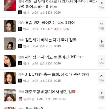
섬의 날 무대 아래로 내려가서 아주머니 팬과
연예
0
하이파이브 하는 리센느
댓글
입사
Lv.94
조회 1308
00:56
요즘 인기 떨어지는 음식 1티어
계층
13
댓글
입사
Lv.94
조회 3427
추천 1
00:53
김민재가 바라는 차기 국대 감독
계층
9
댓글
입사
Lv.94
조회 2505
00:49
편의점 과자 먹고 눈 돌아간 JYP ㅋㅋ
연예
1
댓글
입사
Lv.94
조회 2850
00:46
JTBC 대한 축구 협회, 성 접대 관련 해명
이슈
26
댓글
입사
Lv.94
조회 2815
00:45
제주도행 비행기에서 생긴 일
유머
2
댓글
슬기로움
Lv.92
조회 1195
00:43
출석 해슴?