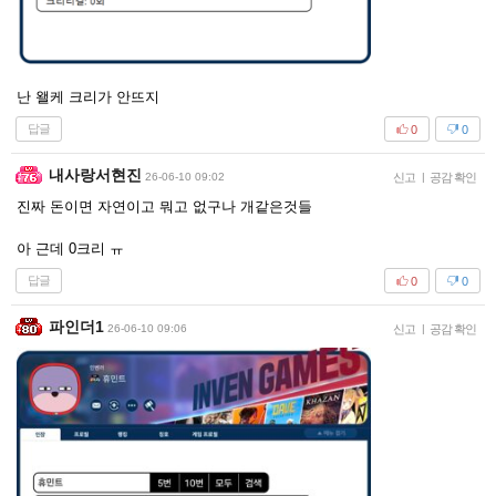
난 왤케 크리가 안뜨지
답글
0
0
내사랑서현진
26-06-10 09:02
신고
|
공감 확인
진짜 돈이면 자연이고 뭐고 없구나 개같은것들
아 근데 0크리 ㅠ
답글
0
0
파인더1
26-06-10 09:06
신고
|
공감 확인