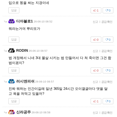
입으로 똥을 싸는 지경이네
답글
1
0
디아블로1
26-06-10 08:52
신고
|
공감 확인
뭐라는거여 뿌리또가
답글
0
0
RODIN
26-06-10 08:57
신고
|
공감 확인
법 개정해서 니네 3대 몰살 시키는 법 만들어서 다 쳐 죽이면 그건 합
법이겠지?
답글
0
0
러시앤피쉬
26-06-10 08:57
신고
|
공감 확인
진짜 뭐하는 인간이길래 일년 365일 24시간 오이갤글마다 댓을 달
고 욕을 처먹고 있을까?
답글
1
0
신라공주
26-06-10 08:58
신고
|
공감 확인