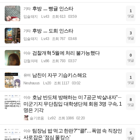
후방 ㅡ 빵귤 인스타
기타
1
댓글
입술돼지
Lv.43
조회 613
03:59
후방 ㅡ 도희 인스타
기타
3
댓글
입술돼지
Lv.43
조회 767
03:48
검찰개혁 5월에 처리 불가능했다
이슈
0
댓글
강철의매
Lv.86
조회 793
03:37
남친이 자꾸 기습키스해요
유머
1
댓글
Neuhauus
Lv.20
조회 1117
03:02
호남 반도체 방해하는 미 7공군 박살내자”···
이슈
8
미군기지 무단침입 대학생단체 회원 3명 구속, 1
댓글
명은 기각
슬기로움
Lv.92
조회 1086
02:20
팀장님 밥 먹고 한판?” “콜!”…폭염 속 직장인
이슈
5
사로잡은 ‘점심 몰캉스’
댓글