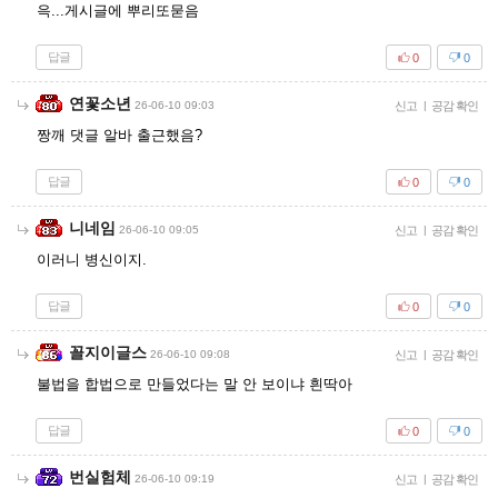
윽...게시글에 뿌리또묻음
답글
0
0
연꽃소년
26-06-10 09:03
신고
|
공감 확인
짱깨 댓글 알바 출근했음?
답글
0
0
니네임
26-06-10 09:05
신고
|
공감 확인
이러니 병신이지.
답글
0
0
꼴지이글스
26-06-10 09:08
신고
|
공감 확인
불법을 합법으로 만들었다는 말 안 보이냐 흰딱아
답글
0
0
번실험체
26-06-10 09:19
신고
|
공감 확인