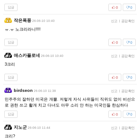
답글
0
0
작은폭풍
26-06-10 10:40
신고
|
공감 확인
ㅠ.ㅠ 노크리라니!!!!
답글
0
0
애스카플로네
26-06-10 10:40
신고
|
공감 확인
3크리
답글
0
0
birdseon
26-06-10 11:38
신고
|
공감 확인
민주주의 잘하던 미국은 개뿔. 저렇게 자식 사위들이 직위도 없이 비선으
로 권한 쓰고 활개 치고 다녀도 아무 소리 안 하는 미국인들 한심하다
답글
0
0
지노군
26-06-10 11:44
신고
|
공감 확인
크리?