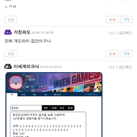
ㄴㅋㄹ
답글
0
0
거친파도
26-06-10 08:58
신고
|
공감 확인
진짜 개도라이 집안이구나
답글
0
0
이세계피크닉
26-06-10 09:02
신고
|
공감 확인