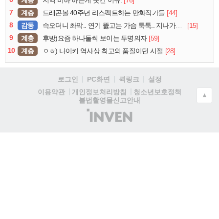
계층
[76]
지역 비하 하는게 웃긴 이유.
7
계층
[44]
드래곤볼 40주년 리스펙트하는 만화작가들
8
감동
[15]
슥오더니 촤악.. 연기 뚫고는 가슴 툭툭.. 지나가던 아재의 정체
9
계층
[59]
후방)요즘 하나둘씩 보이는 투명의자
10
계층
[28]
ㅇㅎ) 나이키 역사상 최고의 품질이던 시절
로그인
PC화면
퀵링크
설정
청소년보호정책
이용약관
개인정보처리방침
▲
불법촬영물신고안내
(주)
인
벤