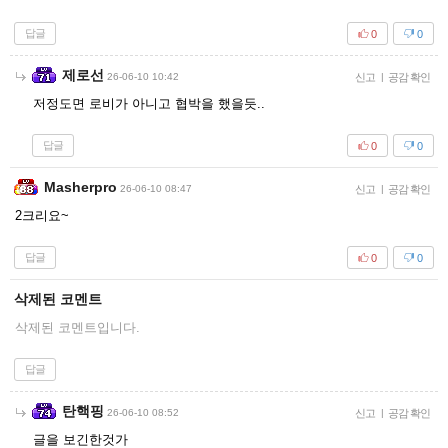
답글
0
0
제로선
26-06-10 10:42
신고
|
공감 확인
저정도면 로비가 아니고 협박을 했을듯..
답글
0
0
Masherpro
26-06-10 08:47
신고
|
공감 확인
2크리요~
답글
0
0
삭제된 코멘트
삭제된 코멘트입니다.
답글
탄핵핑
26-06-10 08:52
신고
|
공감 확인
글을 보긴한것가