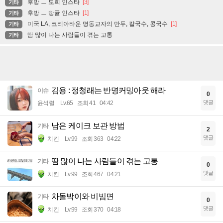
후방 ㅡ 도희 인스타
[3]
기타
후방 ㅡ 빵귤 인스타
[1]
기타
미국 LA, 코리아타운 명동교자의 만두, 칼국수, 콩국수
[1]
기타
땀 많이 나는 사람들이 겪는 고통
기타
김용 : 정청래는 반명커밍아웃 해라
이슈
0
댓글
윤석렬
Lv.65
조회 41
04:42
남은 케이크 보관 방법
기타
2
댓글
치킨
Lv.99
조회 363
04:22
땀 많이 나는 사람들이 겪는 고통
기타
0
댓글
치킨
Lv.99
조회 467
04:21
차돌박이와 비빔면
기타
0
댓글
치킨
Lv.99
조회 370
04:18