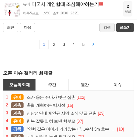
미국서 게임할때 조심해야하는거
유머
2
댓글
하루5프로
Lv.50
조회 2630
23:21
최근
다음
검색
글쓰기
1
2
3
4
5
오픈 이슈 갤러리 화제글
오늘의 화제
주간
월간
이슈
1
유머
[102]
조카 용돈 주다가 뺏은 삼촌
2
계층
[16]
축협 개혁하는 박지성
3
계층
[29]
신남성연대 배인규 사망 소식 댓글 근황
4
유머
[37]
한복 잘못 입혀 보낸 학부모
5
감동
[10]
“인형 같은 아이가 가라앉는데”…수심 3m 호수 뛰어든 60대 의인
6