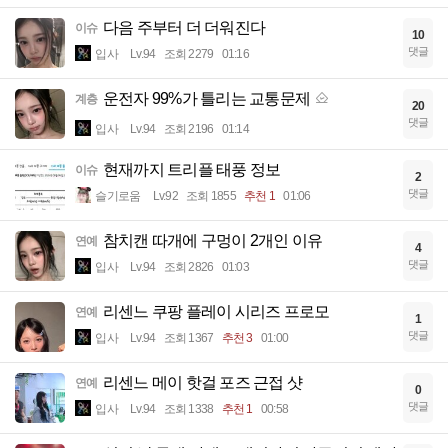
다음 주부터 더 더워진다
이슈
10
댓글
입사
Lv.94
조회 2279
01:16
운전자 99%가 틀리는 교통문제
계층
20
댓글
입사
Lv.94
조회 2196
01:14
현재까지 트리플 태풍 정보
이슈
2
댓글
슬기로움
Lv.92
조회 1855
추천 1
01:06
참치캔 따개에 구멍이 2개인 이유
연예
4
댓글
입사
Lv.94
조회 2826
01:03
리센느 쿠팡 플레이 시리즈 프로모
연예
1
댓글
입사
Lv.94
조회 1367
추천 3
01:00
리센느 메이 핫걸 포즈 근접 샷
연예
0
댓글
입사
Lv.94
조회 1338
추천 1
00:58