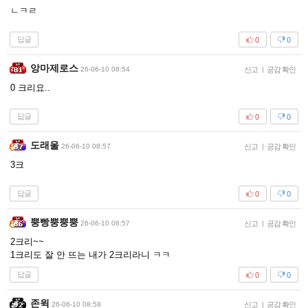
ㄴㅋㄹ
답글
0
0
앙마제로스
26-06-10 08:54
신고
|
공감 확인
0 크리요..
답글
0
0
도래울
26-06-10 08:57
신고
|
공감 확인
3크
답글
0
0
뿡빵뿡뿡뿡
26-06-10 08:57
신고
|
공감 확인
2크리~~
1크리도 잘 안 뜨는 내가 2크리라니 ㅋㅋ
답글
0
0
존윅
26-06-10 08:58
신고
|
공감 확인