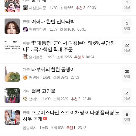
기타
1
댓글
사실난라쿤
Lv.89
조회 666
추천 2
00:33
어쩌다 한번 산다라박
연예
1
댓글
어쩌다한번
Lv.77
조회 1616
00:31
李 대통령 "군에서 다쳤는데 왜 6% 부담하
이슈
22
나"…국가책임 확대 주문
댓글
슬기로움
Lv.92
조회 2265
추천 6
00:24
타부서의 친한 동생이
계층
38
댓글
쾌변왕
Lv.91
조회 3943
23:53
철봉 고인물
기타
2
댓글
언데드
Lv.90
조회 2289
추천 2
23:48
프로미스나인 스프 이채영 이나경 플러팅 노
연예
0
하우 공개
댓글
입술돼지
Lv.43
조회 836
추천 1
23:43