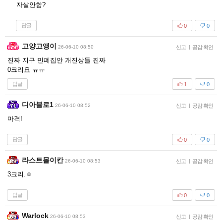
자살안함?
답글
0
0
고양고앵이
26-06-10 08:50
신고
|
공감 확인
진짜 지구 민폐집안 개진상들 진짜
0크리요 ㅠㅠ
답글
1
0
디아블로1
26-06-10 08:52
신고
|
공감 확인
마격!
답글
0
0
라스트몰이칸
26-06-10 08:53
신고
|
공감 확인
3크리.ㅎ
답글
0
0
Warlock
26-06-10 08:53
신고
|
공감 확인