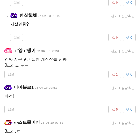
답글
0
0
번실험체
26-06-10 09:19
신고
|
공감 확인
자살안함?
답글
0
0
고양고앵이
26-06-10 08:50
신고
|
공감 확인
진짜 지구 민폐집안 개진상들 진짜
0크리요 ㅠㅠ
답글
1
0
디아블로1
26-06-10 08:52
신고
|
공감 확인
마격!
답글
0
0
라스트몰이칸
26-06-10 08:53
신고
|
공감 확인
3크리.ㅎ