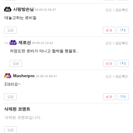
사랑방손님
26-06-10 08:47
신고
|
공감 확인
대놓고하는 로비질
답글
0
0
제로선
26-06-10 10:42
신고
|
공감 확인
저정도면 로비가 아니고 협박을 했을듯..
답글
0
0
Masherpro
26-06-10 08:47
신고
|
공감 확인
2크리요~
답글
0
0
삭제된 코멘트
삭제된 코멘트입니다.
답글