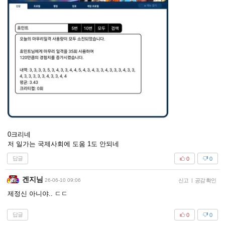
0크리네
저 일가는 국제사회에 도움 1도 안되네
답글
0
0
겐지님
26-06-10 09:06
신고
|
공감 확인
제정신 아니야.. ㄷㄷ
답글
0
0