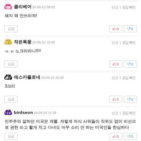
콜리베어
26-06-10 09:55
신고
|
공감 확인
돼지 왜 안쓰러져!
답글
0
0
작은폭풍
26-06-10 10:40
신고
|
공감 확인
ㅠ.ㅠ 노크리라니!!!!
답글
0
0
애스카플로네
26-06-10 10:40
신고
|
공감 확인
3크리
답글
0
0
birdseon
26-06-10 11:38
신고
|
공감 확인
민주주의 잘하던 미국은 개뿔. 저렇게 자식 사위들이 직위도 없이 비선으
로 권한 쓰고 활개 치고 다녀도 아무 소리 안 하는 미국인들 한심하다
답글
0
0