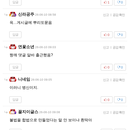
답글
1
0
신라공주
26-06-10 08:58
신고
|
공감 확인
윽...게시글에 뿌리또묻음
답글
0
0
연꽃소년
26-06-10 09:03
신고
|
공감 확인
짱깨 댓글 알바 출근했음?
답글
0
0
니네임
26-06-10 09:05
신고
|
공감 확인
이러니 병신이지.
답글
0
0
꼴지이글스
26-06-10 09:08
신고
|
공감 확인
불법을 합법으로 만들었다는 말 안 보이냐 흰딱아