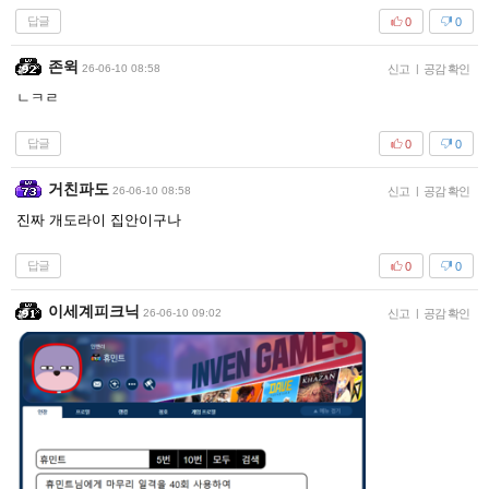
답글
0
0
존윅
26-06-10 08:58
신고
|
공감 확인
ㄴㅋㄹ
답글
0
0
거친파도
26-06-10 08:58
신고
|
공감 확인
진짜 개도라이 집안이구나
답글
0
0
이세계피크닉
26-06-10 09:02
신고
|
공감 확인