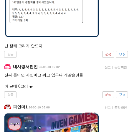
난 왤케 크리가 안뜨지
답글
0
0
내사랑서현진
26-06-10 09:02
신고
|
공감 확인
진짜 돈이면 자연이고 뭐고 없구나 개같은것들
아 근데 0크리 ㅠ
답글
0
0
파인더1
26-06-10 09:06
신고
|
공감 확인