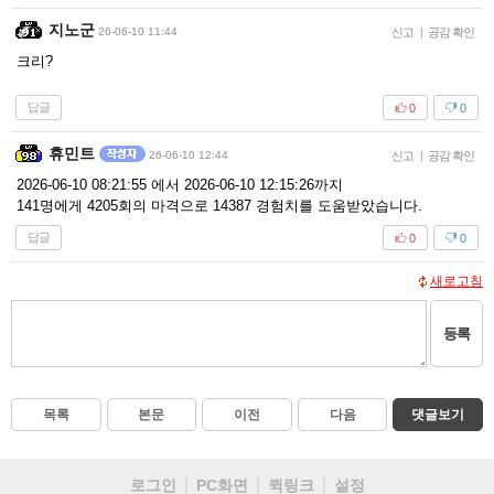
지노군
26-06-10 11:44
신고
|
공감 확인
크리?
답글
0
0
휴민트
26-06-10 12:44
신고
|
공감 확인
2026-06-10 08:21:55 에서 2026-06-10 12:15:26까지
141명에게 4205회의 마격으로 14387 경험치를 도움받았습니다.
답글
0
0
새로고침
등록
목록
본문
이전
다음
댓글보기
로그인
PC화면
퀵링크
설정