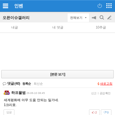
인벤
오픈이슈갤러리
전체보기
공
검
글
지
색
내글
내 댓글
10추글
on/off
쓰
기
[본문 보기]
댓글
(40)
등록순
|
최신순
새로고침
하프물범
26-06-10 08:45
신고
|
공감 확인
세계평화에 아무 도움 안되는 일가네.
1크리욧.
답글
2
0