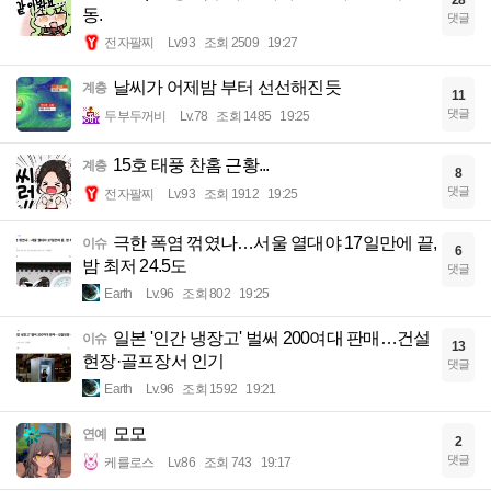
동.
댓글
전자팔찌
Lv.93
조회 2509
19:27
날씨가 어제밤 부터 선선해진듯
계층
11
댓글
두부두꺼비
Lv.78
조회 1485
19:25
15호 태풍 찬홈 근황...
계층
8
댓글
전자팔찌
Lv.93
조회 1912
19:25
극한 폭염 꺾였나…서울 열대야 17일만에 끝,
이슈
6
밤 최저 24.5도
댓글
Earth
Lv.96
조회 802
19:25
일본 '인간 냉장고' 벌써 200여대 판매…건설
이슈
13
현장·골프장서 인기
댓글
Earth
Lv.96
조회 1592
19:21
모모
연예
2
댓글
케를로스
Lv.86
조회 743
19:17