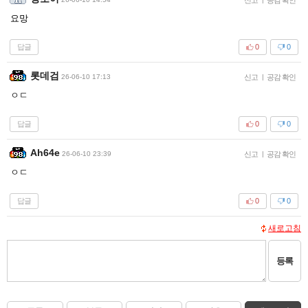
요망
답글
0
0
롯데검
26-06-10 17:13
신고
|
공감 확인
ㅇㄷ
답글
0
0
Ah64e
26-06-10 23:39
신고
|
공감 확인
ㅇㄷ
답글
0
0
새로고침
등록