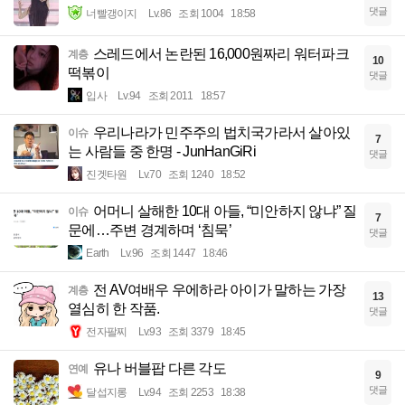
댓글
너빨갱이지
Lv.86
조회 1004
18:58
스레드에서 논란된 16,000원짜리 워터파크
계층
10
떡볶이
댓글
입사
Lv.94
조회 2011
18:57
우리나라가 민주주의 법치국가라서 살아있
이슈
7
는 사람들 중 한명 - JunHanGiRi
댓글
진겟타원
Lv.70
조회 1240
18:52
어머니 살해한 10대 아들, “미안하지 않냐” 질
이슈
7
문에…주변 경계하며 ‘침묵’
댓글
Earth
Lv.96
조회 1447
18:46
전 AV여배우 우에하라 아이가 말하는 가장
계층
13
열심히 한 작품.
댓글
전자팔찌
Lv.93
조회 3379
18:45
유나 버블팝 다른 각도
연예
9
댓글
달섭지롱
Lv.94
조회 2253
18:38