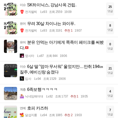
SK하이닉스, 강남사옥 건립.
이슈
25
댓글
전자팔찌
Lv.93
조회 2559
19:09
무려 30살 차이나는 와이푸.
유머
8
댓글
전자팔찌
Lv.93
조회 3191
추천 1
19:07
분유 안먹는 아기에게 쪽족이 페이크를 써봤
유머
0
다.
댓글
옆사마
Lv.87
조회 844
19:06
6살 딸 "엄마 무서워" 울었지만…만취 194㎞
이슈
21
질주, 예비신랑 숨졌다
댓글
입사
Lv.94
조회 1529
19:06
6족보행ㅋㅋㅋㅋ
계층
4
댓글
닉네임해야대
Lv.82
조회 1737
추천 1
19:05
호피 카즈하
연예
7
댓글
달섭지롱
Lv.94
조회 1085
추천 2
19:03