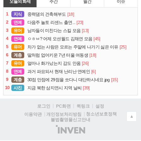
오늘의 화제
주간
월간
이슈
1
지식
[18]
중력댐의 건축해부도
2
연예
[23]
다음주 놀토 리센느 출연...
3
유머
[13]
남자들이 미친다는 스킬 모음
4
연예
[45]
ㅇㅎㅂ? 어제 오션월드 김채연 모음
5
유머
[25]
차가 없는 사람은 모르는 주말에 나가기 싫은 이유
6
계층
[18]
딸처럼 업어키운 7년 터울 여동생
7
유머
[26]
얼마나 화가났는지 감도 안옴
8
연예
[6]
과거 파묘되서 현재 난리난 연예인
9
계층
[15]
30점 만점에 29점을 쏘다니 대단하시네요.jpg
10
사진
[39]
지금 북한 삼지연시 지역 날씨
로그인
PC화면
퀵링크
설정
청소년보호정책
이용약관
개인정보처리방침
▲
불법촬영물신고안내
(주)
인
벤