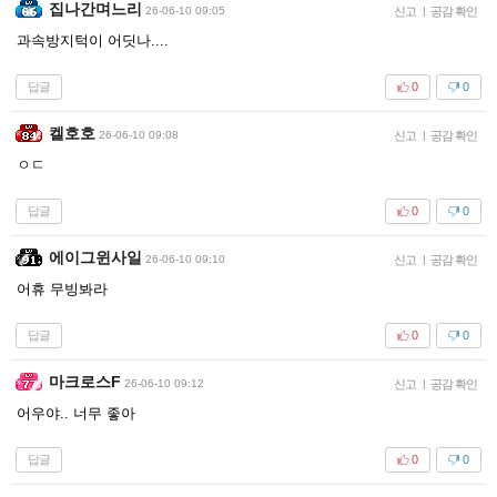
집나간며느리
26-06-10 09:05
신고
|
공감 확인
과속방지턱이 어딧나....
답글
0
0
켈호호
26-06-10 09:08
신고
|
공감 확인
ㅇㄷ
답글
0
0
에이그윈사일
26-06-10 09:10
신고
|
공감 확인
어휴 무빙봐라
답글
0
0
마크로스F
26-06-10 09:12
신고
|
공감 확인
어우야.. 너무 좋아
답글
0
0