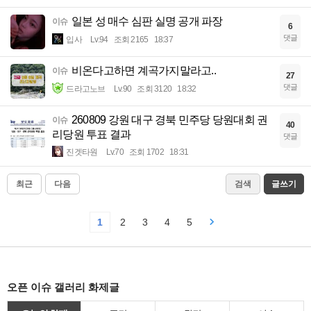
일본 성 매수 심판 실명 공개 파장
이슈
6
댓글
입사
Lv.94
조회 2165
18:37
비온다고하면 계곡가지말라고..
이슈
27
댓글
드라고노브
Lv.90
조회 3120
18:32
260809 강원 대구 경북 민주당 당원대회 권
이슈
40
리당원 투표 결과
댓글
진겟타원
Lv.70
조회 1702
18:31
최근
다음
검색
글쓰기
1
2
3
4
5
오픈 이슈 갤러리 화제글