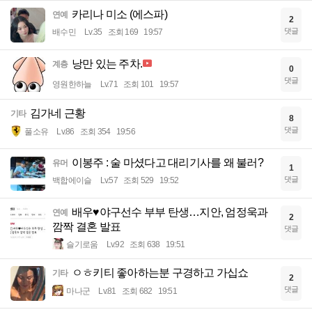
카리나 미소 (에스파)
연예
2
댓글
배수민
Lv.35
조회 169
19:57
낭만 있는 주차.
계층
0
댓글
영원한하늘
Lv.71
조회 101
19:57
김가네 근황
기타
8
댓글
풀소유
Lv.86
조회 354
19:56
이봉주 : 술 마셨다고 대리기사를 왜 불러?
유머
1
댓글
백합에이슬
Lv.57
조회 529
19:52
배우♥야구선수 부부 탄생…지안, 엄정욱과
연예
2
깜짝 결혼 발표
댓글
슬기로움
Lv.92
조회 638
19:51
ㅇㅎ키티 좋아하는분 구경하고 가십쇼
기타
2
댓글
마나군
Lv.81
조회 682
19:51