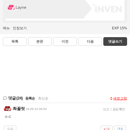
Layne
메뉴
인장보기
EXP 15%
목록
본문
이전
다음
댓글쓰기
댓글
(24)
등록순
|
최신순
새로고침
촤꼴릿
26-06-10 08:54
신고
|
공감 확인
ㅇㄷ
답글
0
0