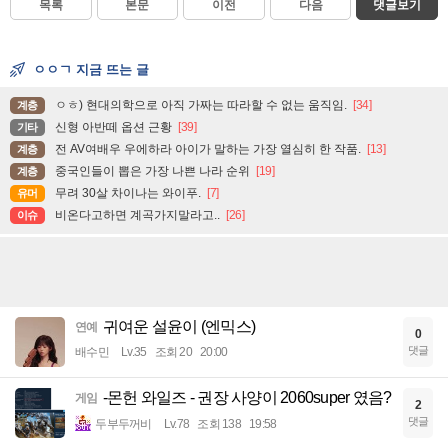
목록
본문
이전
다음
댓글보기
ㅇㅇㄱ 지금 뜨는 글
ㅇㅎ) 현대의학으로 아직 가짜는 따라할 수 없는 움직임.
[34]
계층
신형 아반떼 옵션 근황
[39]
기타
전 AV여배우 우에하라 아이가 말하는 가장 열심히 한 작품.
[13]
계층
중국인들이 뽑은 가장 나쁜 나라 순위
[19]
계층
무려 30살 차이나는 와이푸.
[7]
유머
비온다고하면 계곡가지말라고..
[26]
이슈
귀여운 설윤이 (엔믹스)
연예
0
댓글
배수민
Lv.35
조회 20
20:00
-몬헌 와일즈 - 권장 사양이 2060super 였음?
게임
2
댓글
두부두꺼비
Lv.78
조회 138
19:58