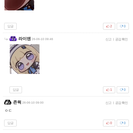
답글
2
0
라이덴
26-06-10 09:46
신고
|
공감 확인
답글
1
0
존윅
26-06-10 09:00
신고
|
공감 확인
ㅇㄷ
답글
0
0