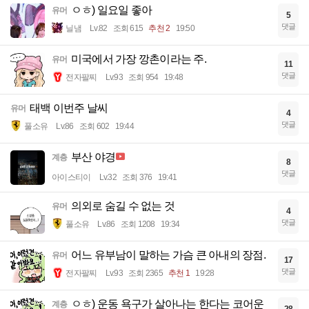
ㅇㅎ) 일요일 좋아
유머
5
댓글
닐냄
Lv.82
조회 615
추천 2
19:50
미국에서 가장 깡촌이라는 주.
유머
11
댓글
전자팔찌
Lv.93
조회 954
19:48
태백 이번주 날씨
유머
4
댓글
풀소유
Lv.86
조회 602
19:44
부산 야경
계층
8
댓글
아이스티이
Lv.32
조회 376
19:41
의외로 숨길 수 없는 것
유머
4
댓글
풀소유
Lv.86
조회 1208
19:34
어느 유부남이 말하는 가슴 큰 아내의 장점.
유머
17
댓글
전자팔찌
Lv.93
조회 2365
추천 1
19:28
ㅇㅎ) 운동 욕구가 살아나는 한다는 코어운
계층
28