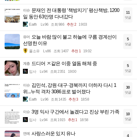
문재인 전 대통령 ‘책방지기’ 평산책방, 1200
이슈
11
일 동안 63만명 다녀갔다
댓글
Earth
Lv.96
조회 986
추천 2
19:03
오늘 바람 많이 불고 하늘에 구름 경계선이
유머
5
선명한 이유
댓글
풀소유
Lv.86
조회 1407
추천 1
19:02
드디어 ㅈ같은 이중 열돔 해체 중
계층
5
댓글
입사
Lv.94
조회 2351
19:00
김민석, 강원·대구·경북까지 더하자 다시 1
이슈
30
위...누적 격차 3086표로 벌어졌다
댓글
Earth
Lv.96
조회 1435
추천 3
18:58
3명 익사 구간에서 놀겠다고 진상 부린 가족
이슈
10
댓글
입사
Lv.94
조회 1915
추천 1
18:58
사랑스러운 있지 유나
연예
4