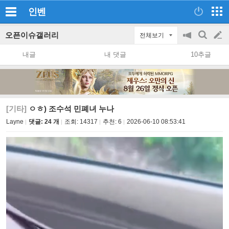
인벤
오픈이슈갤러리
전체보기
공
검
글
지
색
내글
내 댓글
10추글
on/off
쓰
기
[기타]
ㅇㅎ) 조수석 민폐녀 누나
Layne
댓글: 24 개
조회:
14317
추천:
6
2026-06-10 08:53:41