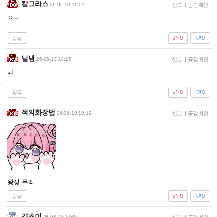
칼그라스
26-06-10 10:01
신고
|
공감 확인
ㅇㄷ
답글
0
0
닐냄
26-06-10 10:15
신고
|
공감 확인
ㅘ....
답글
0
0
적의화장법
26-06-10 10:19
신고
|
공감 확인
왕젖 무죄
답글
0
0
걍초이
26-06-10 14:54
신고
|
공감 확인