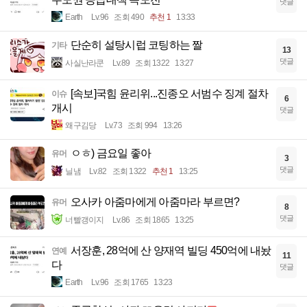
댓글
Earth
Lv.96
조회 490
추천 1
13:33
단순히 설탕시럽 코팅하는 짤
기타
13
댓글
사실난라쿤
Lv.89
조회 1322
13:27
[속보]국힘 윤리위...진종오 서범수 징계 절차
이슈
6
개시
댓글
왜구김당
Lv.73
조회 994
13:26
ㅇㅎ) 금요일 좋아
유머
3
댓글
닐냄
Lv.82
조회 1322
추천 1
13:25
오사카 아줌마에게 아줌마라 부르면?
유머
8
댓글
너빨갱이지
Lv.86
조회 1865
13:25
서장훈, 28억에 산 양재역 빌딩 450억에 내놨
연예
11
다
댓글
Earth
Lv.96
조회 1765
13:23