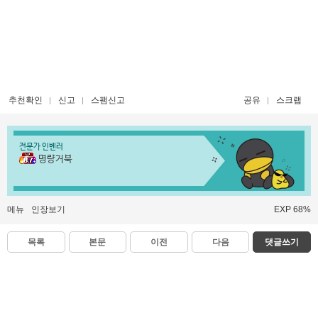
추천확인
신고
스팸신고
공유
스크랩
전문가 인벤러
명량거북
메뉴
인장보기
EXP 68%
목록
본문
이전
다음
댓글쓰기