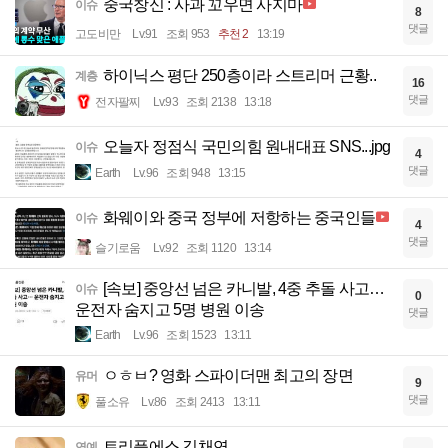
중국창신 : 사과 꼬우면 사지마
이슈
8
댓글
고도비만
Lv.91
조회 953
추천 2
13:19
하이닉스 평단 250층이라 스트리머 근황..
계층
16
댓글
전자팔찌
Lv.93
조회 2138
13:18
오늘자 정점식 국민의힘 원내대표 SNS...jpg
이슈
4
댓글
Earth
Lv.96
조회 948
13:15
화웨이와 중국 정부에 저항하는 중국인들
이슈
4
댓글
슬기로움
Lv.92
조회 1120
13:14
[속보] 중앙선 넘은 카니발, 4중 추돌 사고…
이슈
0
운전자 숨지고 5명 병원 이송
댓글
Earth
Lv.96
조회 1523
13:11
ㅇㅎㅂ? 영화 스파이더맨 최고의 장면
유머
9
댓글
풀소유
Lv.86
조회 2413
13:11
트리플에스 김채연
연예