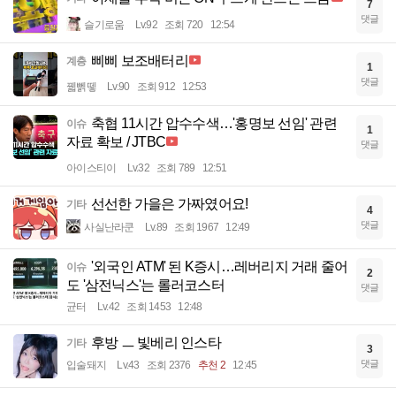
7
댓글
슬기로움
Lv.92
조회 720
12:54
삐삐 보조배터리
계층
1
댓글
꿻뻵뗗
Lv.90
조회 912
12:53
축협 11시간 압수수색…'홍명보 선임' 관련
이슈
1
자료 확보 / JTBC
댓글
아이스티이
Lv.32
조회 789
12:51
선선한 가을은 가짜였어요!
기타
4
댓글
사실난라쿤
Lv.89
조회 1967
12:49
'외국인 ATM' 된 K증시…레버리지 거래 줄어
이슈
2
도 '삼전닉스'는 롤러코스터
댓글
균터
Lv.42
조회 1453
12:48
후방 ㅡ 빛베리 인스타
기타
3
댓글
입술돼지
Lv.43
조회 2376
추천 2
12:45