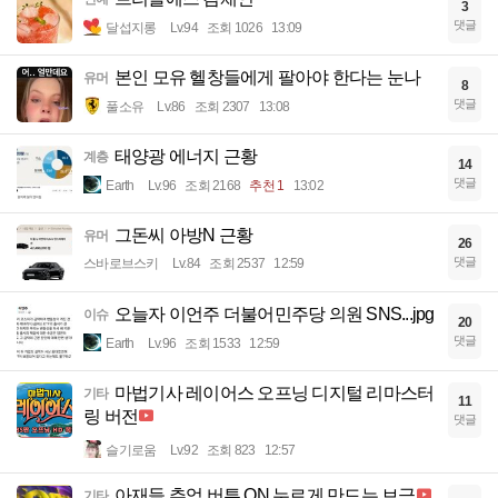
3
댓글
달섭지롱
Lv.94
조회 1026
13:09
본인 모유 헬창들에게 팔아야 한다는 눈나
유머
8
댓글
풀소유
Lv.86
조회 2307
13:08
태양광 에너지 근황
계층
14
댓글
Earth
Lv.96
조회 2168
추천 1
13:02
그돈씨 아방N 근황
유머
26
댓글
스바로브스키
Lv.84
조회 2537
12:59
오늘자 이언주 더불어민주당 의원 SNS...jpg
이슈
20
댓글
Earth
Lv.96
조회 1533
12:59
마법기사 레이어스 오프닝 디지털 리마스터
기타
11
링 버전
댓글
슬기로움
Lv.92
조회 823
12:57
아재들 추억 버튼 ON 누르게 만드는 브금
기타