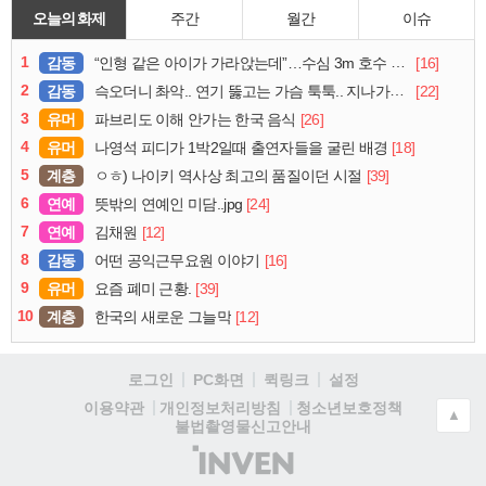
오늘의 화제
주간
월간
이슈
1
감동
[16]
“인형 같은 아이가 가라앉는데”…수심 3m 호수 뛰어든 60대 의인
2
감동
[22]
슥오더니 촤악.. 연기 뚫고는 가슴 툭툭.. 지나가던 아재의 정체
3
유머
[26]
파브리도 이해 안가는 한국 음식
4
유머
[18]
나영석 피디가 1박2일때 출연자들을 굴린 배경
5
계층
[39]
ㅇㅎ) 나이키 역사상 최고의 품질이던 시절
6
연예
[24]
뜻밖의 연예인 미담..jpg
7
연예
[12]
김채원
8
감동
[16]
어떤 공익근무요원 이야기
9
유머
[39]
요즘 폐미 근황.
10
계층
[12]
한국의 새로운 그늘막
로그인
PC화면
퀵링크
설정
청소년보호정책
이용약관
개인정보처리방침
▲
불법촬영물신고안내
(주)
인