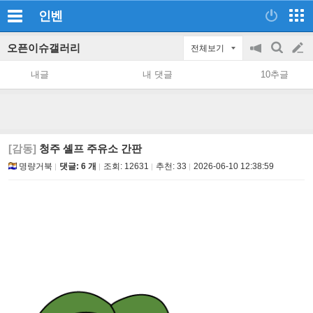
인벤
오픈이슈갤러리
전체보기
공
검
글
지
색
내글
내 댓글
10추글
on/off
쓰
기
[감동]
청주 셸프 주유소 간판
명량거북
댓글: 6 개
조회:
12631
추천:
33
2026-06-10 12:38:59