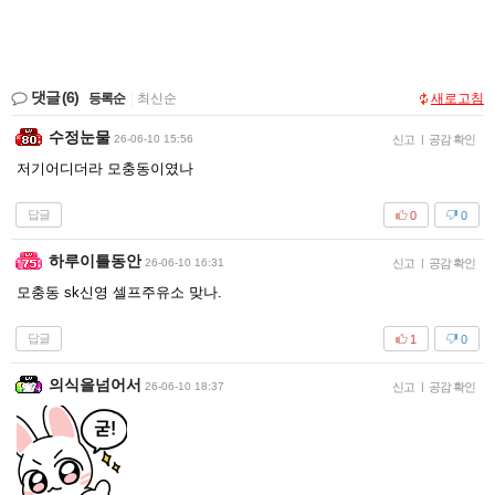
댓글
(6)
등록순
|
최신순
새로고침
수정눈물
26-06-10 15:56
신고
|
공감 확인
저기어디더라 모충동이였나
답글
0
0
하루이틀동안
26-06-10 16:31
신고
|
공감 확인
모충동 sk신영 셀프주유소 맞나.
답글
1
0
의식을넘어서
26-06-10 18:37
신고
|
공감 확인