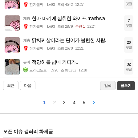
댓글
전자팔찌
Lv.93
조회 4542
12:27
한마 바키에 심취한 와이프.manhwa
계층
7
댓글
전자팔찌
Lv.93
조회 2879
추천 1
12:24
닭찌찌살이라는 단어가 불편한 사람.
계층
20
댓글
전자팔찌
Lv.93
조회 2670
12:21
적당히를 넘네 커피가..
유머
32
댓글
드라고노브
Lv.90
조회 3232
12:18
최근
다음
검색
글쓰기
1
2
3
4
5
오픈 이슈 갤러리 화제글