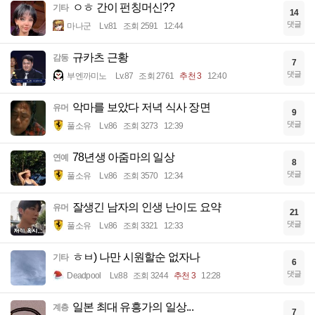
ㅇㅎ 간이 펀칭머신??
기타
14
댓글
마나군
Lv.81
조회 2591
12:44
규카츠 근황
감동
7
댓글
부엔까미노
Lv.87
조회 2761
추천 3
12:40
악마를 보았다 저녁 식사 장면
유머
9
댓글
풀소유
Lv.86
조회 3273
12:39
78년생 아줌마의 일상
연예
8
댓글
풀소유
Lv.86
조회 3570
12:34
잘생긴 남자의 인생 난이도 요약
유머
21
댓글
풀소유
Lv.86
조회 3321
12:33
ㅎㅂ) 나만 시원할순 없자나
기타
6
댓글
Deadpool
Lv.88
조회 3244
추천 3
12:28
일본 최대 유흥가의 일상...
계층
7