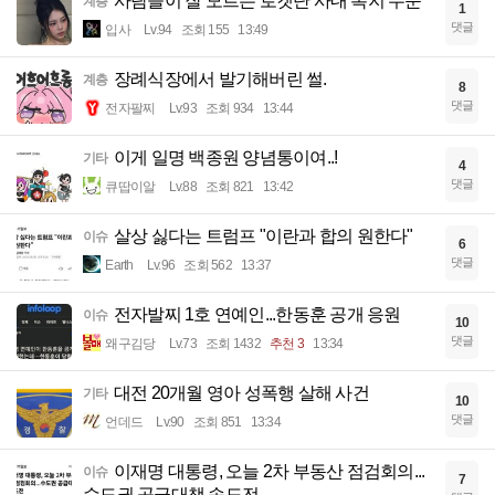
사람들이 잘 모르는 로켓단 사내 복지 수준
계층
1
댓글
입사
Lv.94
조회 155
13:49
장례식장에서 발기해버린 썰.
계층
8
댓글
전자팔찌
Lv.93
조회 934
13:44
이게 일명 백종원 양념통이여..!
기타
4
댓글
큐땁이알
Lv.88
조회 821
13:42
살상 싫다는 트럼프 "이란과 합의 원한다"
이슈
6
댓글
Earth
Lv.96
조회 562
13:37
전자발찌 1호 연예인...한동훈 공개 응원
이슈
10
댓글
왜구김당
Lv.73
조회 1432
추천 3
13:34
대전 20개월 영아 성폭행 살해 사건
기타
10
댓글
언데드
Lv.90
조회 851
13:34
이재명 대통령, 오늘 2차 부동산 점검회의...
이슈
7
수도권 공급대책 속도전