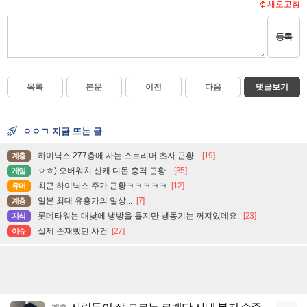
새로고침
등록
목록
본문
이전
다음
댓글보기
ㅇㅇㄱ 지금 뜨는 글
하이닉스 277층에 사는 스트리머 츠자 근황..
[19]
계층
ㅇㅎ) 오버워치 신캐 디몬 충격 근황..
[35]
게임
최근 하이닉스 주가 근황ㅋㅋㅋㅋㅋ
[12]
유머
일본 최대 유흥가의 일상...
[7]
계층
롯데타워는 대낮에 냉방을 틀지만 냉동기는 꺼져있데요.
[23]
지식
실제 존재했던 사건
[27]
이슈