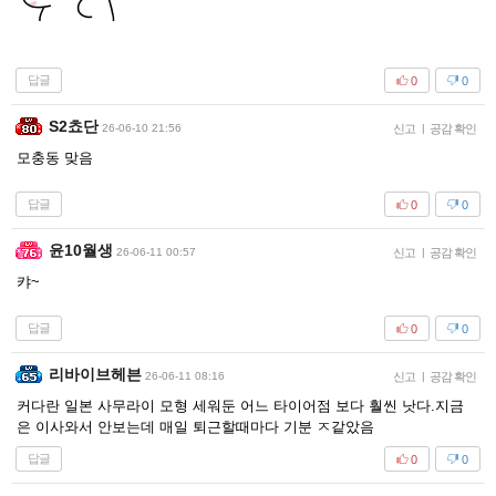
답글
0
0
S2쵸단
26-06-10 21:56
신고
|
공감 확인
모충동 맞음
답글
0
0
윤10월생
26-06-11 00:57
신고
|
공감 확인
캬~
답글
0
0
리바이브헤븐
26-06-11 08:16
신고
|
공감 확인
커다란 일본 사무라이 모형 세워둔 어느 타이어점 보다 훨씬 낫다.지금
은 이사와서 안보는데 매일 퇴근할때마다 기분 ㅈ같았음
답글
0
0