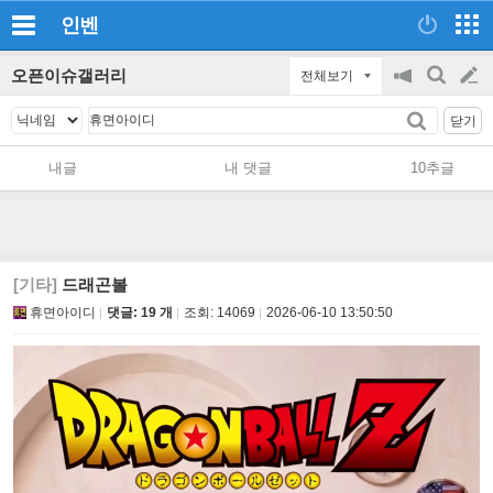
인벤
오픈이슈갤러리
전체보기
공
검
글
지
색
닫기
on/off
쓰
내글
내 댓글
10추글
기
[기타]
드래곤볼
휴면아이디
댓글: 19 개
조회:
14069
2026-06-10 13:50:50