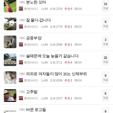
분노한 꼬마
기타
13
댓글
휴면아이디
Lv.84
조회 2318
추천 4
08-04
잘 울다 갑니다
기타
9
댓글
휴면아이디
Lv.84
조회 2776
추천 1
08-04
공중부양
기타
3
댓글
휴면아이디
Lv.84
조회 2898
추천 1
08-04
술때문에 오늘 늦을거 같습니다
기타
22
댓글
휴면아이디
Lv.84
조회 3711
추천 4
08-04
의외로 여자들이 많이 보는 신체부위
기타
9
댓글
휴면아이디
Lv.84
조회 4268
추천 1
08-04
고추밭
기타
6
댓글
휴면아이디
Lv.84
조회 2207
추천 1
08-04
바뀐 로고들
기타
9