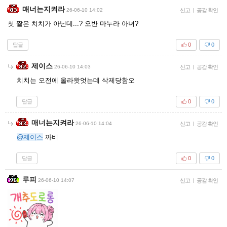
매너는지켜라
26-06-10 14:02
신고
|
공감 확인
첫 짤은 치치가 아닌데...? 오반 마누라 아녀?
답글
0
0
제이스
26-06-10 14:03
신고
|
공감 확인
치치는 오전에 올라왓엇는데 삭제당함오
답글
0
0
매너는지켜라
26-06-10 14:04
신고
|
공감 확인
@제이스
까비
답글
0
0
루피
26-06-10 14:07
신고
|
공감 확인