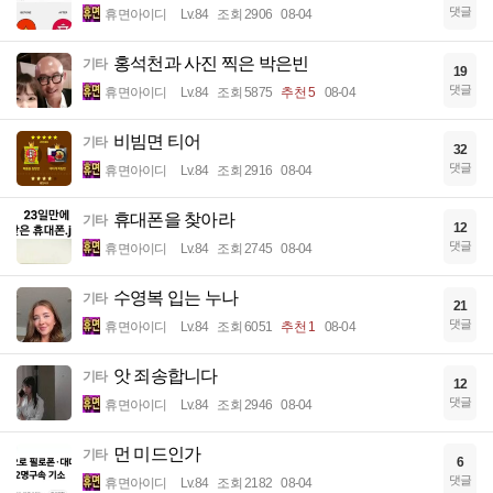
댓글
휴면아이디
Lv.84
조회 2906
08-04
홍석천과 사진 찍은 박은빈
기타
19
댓글
휴면아이디
Lv.84
조회 5875
추천 5
08-04
비빔면 티어
기타
32
댓글
휴면아이디
Lv.84
조회 2916
08-04
휴대폰을 찾아라
기타
12
댓글
휴면아이디
Lv.84
조회 2745
08-04
수영복 입는 누나
기타
21
댓글
휴면아이디
Lv.84
조회 6051
추천 1
08-04
앗 죄송합니다
기타
12
댓글
휴면아이디
Lv.84
조회 2946
08-04
먼 미드인가
기타
6
댓글
휴면아이디
Lv.84
조회 2182
08-04