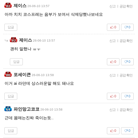
제이스
26-06-10 13:57
신고
|
공감 확인
아까 치치 코스프레는 음부가 보여서 삭제당했나보네요
답글
0
0
제이스
26-06-10 13:57
신고
|
공감 확인
괜히 말했나 ㅠㅜ
답글
0
0
포세이큰
26-06-10 13:58
신고
|
공감 확인
이거 ai 라던데 상스러운말 해도 돼나요
답글
0
0
파인망고코코
26-06-10 13:58
신고
|
공감 확인
근데 몸매는진짜 죽이는듯..
답글
0
0