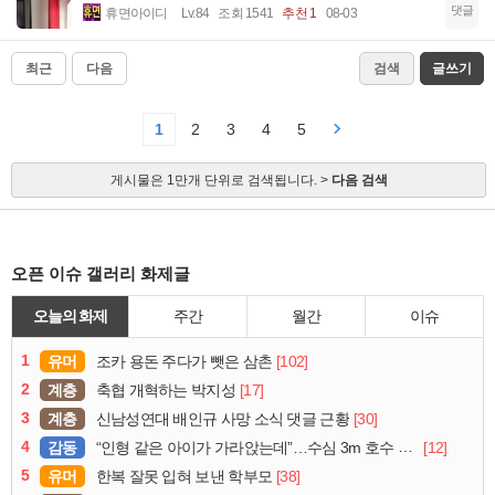
댓글
휴면아이디
Lv.84
조회 1541
추천 1
08-03
최근
다음
검색
글쓰기
1
2
3
4
5
게시물은 1만개 단위로 검색됩니다. >
다음 검색
오픈 이슈 갤러리 화제글
오늘의 화제
주간
월간
이슈
1
유머
[102]
조카 용돈 주다가 뺏은 삼촌
2
계층
[17]
축협 개혁하는 박지성
3
계층
[30]
신남성연대 배인규 사망 소식 댓글 근황
4
감동
[12]
“인형 같은 아이가 가라앉는데”…수심 3m 호수 뛰어든 60대 의인
5
유머
[38]
한복 잘못 입혀 보낸 학부모