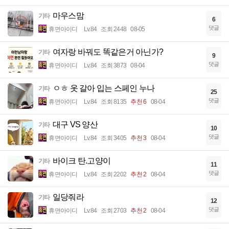
마우스맘
기타
6
댓글
휴면아이디
Lv.84
조회 2448
08-05
여자랑 바꿔도 똑같은거 아닌가?
기타
9
댓글
휴면아이디
Lv.84
조회 3873
08-04
ㅇㅎ 옷 갈아 입는 스페인 누나
기타
25
댓글
휴면아이디
Lv.84
조회 8135
추천 6
08-04
대구 VS 양산
기타
10
댓글
휴면아이디
Lv.84
조회 3405
추천 3
08-04
바이크 탄.고양이
기타
11
댓글
휴면아이디
Lv.84
조회 2202
추천 2
08-04
일당줘라
기타
12
댓글
휴면아이디
Lv.84
조회 2703
추천 2
08-04