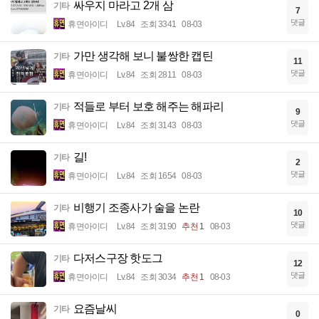
싸우지 마라고 2개 삼
기타
7
댓글
휴면아이디
Lv.84
조회 3341
08-03
가만 생각해 보니 불쌍한 캡틴
기타
11
댓글
휴면아이디
Lv.84
조회 2811
08-03
적들로 부터 보호 해주는 해파리
기타
9
댓글
휴면아이디
Lv.84
조회 3143
08-03
길!
기타
2
댓글
휴면아이디
Lv.84
조회 1654
08-03
비행기 조종사가 술을 논란
기타
10
댓글
휴면아이디
Lv.84
조회 3190
추천 1
08-03
다저스구장 핫도그
기타
12
댓글
휴면아이디
Lv.84
조회 3034
추천 1
08-03
요즘날씨
기타
0