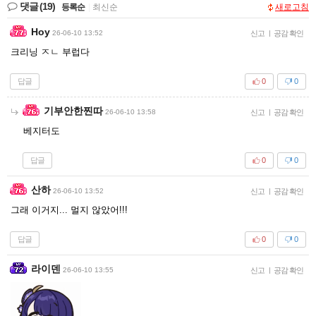
댓글
(19)
등록순
|
최신순
새로고침
Hoy
26-06-10 13:52
신고
|
공감 확인
크리닝 ㅈㄴ 부럽다
답글
0
0
기부안한찐따
26-06-10 13:58
신고
|
공감 확인
베지터도
답글
0
0
산하
26-06-10 13:52
신고
|
공감 확인
그래 이거지... 멀지 않았어!!!
답글
0
0
라이덴
26-06-10 13:55
신고
|
공감 확인