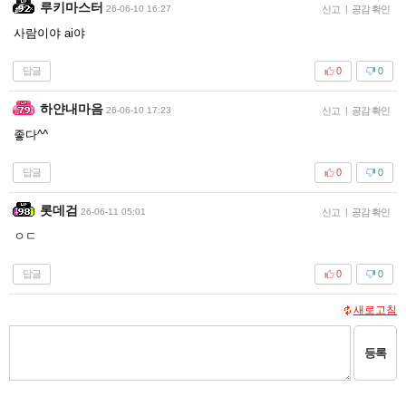
루키마스터
26-06-10 16:27
신고
|
공감 확인
사람이야 ai야
답글
0
0
하얀내마음
26-06-10 17:23
신고
|
공감 확인
좋다^^
답글
0
0
롯데검
26-06-11 05:01
신고
|
공감 확인
ㅇㄷ
답글
0
0
새로고침
등록