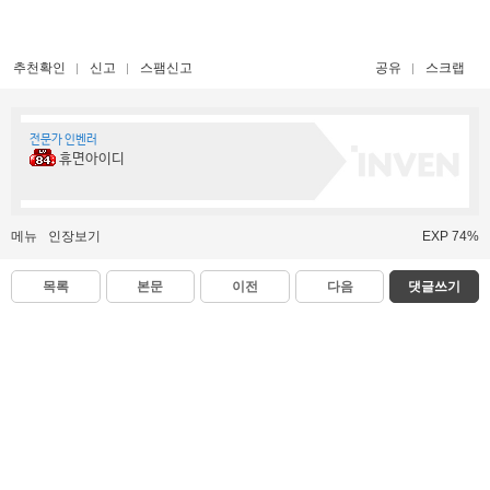
추천확인
신고
스팸신고
공유
스크랩
전문가 인벤러
휴면아이디
메뉴
인장보기
EXP 74%
목록
본문
이전
다음
댓글쓰기