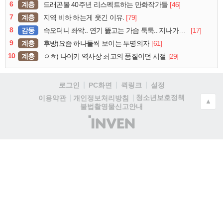
6
계층
[46]
드래곤볼 40주년 리스펙트하는 만화작가들
7
계층
[79]
지역 비하 하는게 웃긴 이유.
8
감동
[17]
슥오더니 촤악.. 연기 뚫고는 가슴 툭툭.. 지나가던 아재의 정체
9
계층
[61]
후방)요즘 하나둘씩 보이는 투명의자
10
계층
[29]
ㅇㅎ) 나이키 역사상 최고의 품질이던 시절
로그인
PC화면
퀵링크
설정
청소년보호정책
이용약관
개인정보처리방침
▲
불법촬영물신고안내
(주)
인
벤