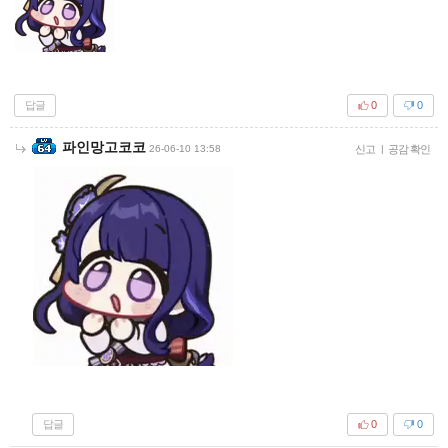
답글
0
0
파인망고코코
26-06-10 13:58
신고
|
공감 확인
답글
0
0