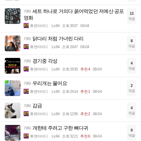
세트 하나로 거의다 욹어먹었던 저예산 공포
기타
13
영화
댓글
휴면아이디
Lv.84
조회 3507
08-04
닭다리 처럼 가녀린 다리
기타
8
댓글
휴면아이디
Lv.84
조회 2947
08-04
경기중 각성
기타
4
댓글
휴면아이디
Lv.84
조회 2935
추천 4
08-04
우리개는 물어요
기타
2
댓글
휴면아이디
Lv.84
조회 2414
추천 1
08-04
감금
기타
4
댓글
휴면아이디
Lv.84
조회 1295
추천 2
08-04
개한테 주려고 구한 뼈다귀
기타
9
댓글
휴면아이디
Lv.84
조회 3221
추천 6
08-04