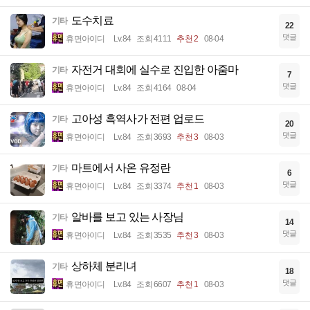
도수치료
기타
22
댓글
휴면아이디
Lv.84
조회 4111
추천 2
08-04
자전거 대회에 실수로 진입한 아줌마
기타
7
댓글
휴면아이디
Lv.84
조회 4164
08-04
고아성 흑역사가 전편 업로드
기타
20
댓글
휴면아이디
Lv.84
조회 3693
추천 3
08-03
마트에서 사온 유정란
기타
6
댓글
휴면아이디
Lv.84
조회 3374
추천 1
08-03
알바를 보고 있는 사장님
기타
14
댓글
휴면아이디
Lv.84
조회 3535
추천 3
08-03
상하체 분리녀
기타
18
댓글
휴면아이디
Lv.84
조회 6607
추천 1
08-03