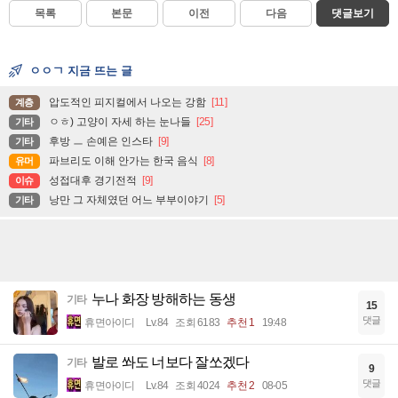
목록
본문
이전
다음
댓글보기
ㅇㅇㄱ 지금 뜨는 글
압도적인 피지컬에서 나오는 강함
[11]
계층
ㅇㅎ) 고양이 자세 하는 눈나들
[25]
기타
후방 ㅡ 손예은 인스타
[9]
기타
파브리도 이해 안가는 한국 음식
[8]
유머
성접대후 경기전적
[9]
이슈
낭만 그 자체였던 어느 부부이야기
[5]
기타
누나 화장 방해하는 동생
기타
15
댓글
휴면아이디
Lv.84
조회 6183
추천 1
19:48
발로 쏴도 너보다 잘쏘겠다
기타
9
댓글
휴면아이디
Lv.84
조회 4024
추천 2
08-05