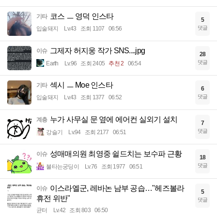
코스 ㅡ 영덕 인스타
기타
5
댓글
입술돼지
Lv.43
조회 1107
06:56
그제자 허지웅 작가 SNS....jpg
이슈
28
댓글
Earth
Lv.96
조회 2405
추천 2
06:54
섹시 ㅡ Moe 인스타
기타
6
댓글
입술돼지
Lv.43
조회 1377
06:52
누가 사무실 문 옆에 에어컨 실외기 설치
계층
7
댓글
강슬기
Lv.94
조회 2177
06:51
성매매의원 최영중 쉴드치는 보수파 근황
이슈
18
댓글
불타는궁딩이
Lv.76
조회 1977
06:51
이스라엘군, 레바논 남부 공습…"헤즈볼라
이슈
5
휴전 위반"
댓글
균터
Lv.42
조회 803
06:50