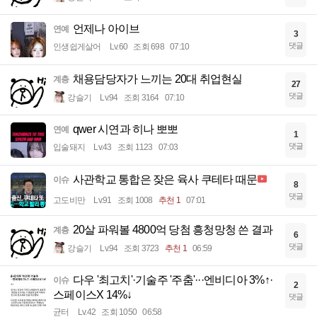
언제나 아이브
연예
3
댓글
인생쉽게살어
Lv.60
조회 698
07:10
채용담당자가 느끼는 20대 취업현실
계층
27
댓글
강슬기
Lv.94
조회 3164
07:10
qwer 시연과 히나 뽀뽀
연예
1
댓글
입술돼지
Lv.43
조회 1123
07:03
사관학교 통합은 잦은 육사 쿠테타 때문
이슈
8
댓글
고도비만
Lv.91
조회 1008
추천 1
07:01
20살 파워볼 4800억 당첨 흥청망청 쓴 결과
계층
6
댓글
강슬기
Lv.94
조회 3723
추천 1
06:59
다우 '최고치'·기술주 '주춤'···엔비디아 3%↑·
이슈
2
스페이스X 14%↓
댓글
균터
Lv.42
조회 1050
06:58