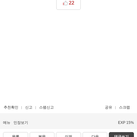
22
추천확인
신고
스팸신고
공유
스크랩
메뉴
인장보기
EXP 15%
목록
본문
이전
다음
댓글쓰기