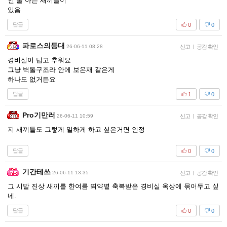
인 줄 아는 새끼들이
있음
답글
0
0
파로스의등대
26-06-11 08:28
신고
|
공감 확인
경비실이 덥고 추워요
그냥 벽돌구조라 안에 보온재 같은게
하나도 없거든요
답글
1
0
Pro기만러
26-06-11 10:59
신고
|
공감 확인
지 새끼들도 그렇게 일하게 하고 싶은거면 인정
답글
0
0
기간테쓰
26-06-11 13:35
신고
|
공감 확인
그 시발 진상 새끼를 한여름 뙤약볕 축복받은 경비실 옥상에 묶어두고 싶
네.
답글
0
0