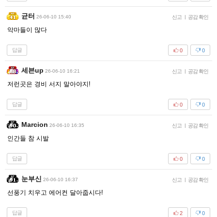
균터
26-06-10 15:40
신고
|
공감 확인
악마들이 많다
답글
0
0
세븐up
26-06-10 16:21
신고
|
공감 확인
저런곳은 경비 서지 말아야지!
답글
0
0
Marcion
26-06-10 16:35
신고
|
공감 확인
인간들 참 시발
답글
0
0
눈부신
26-06-10 16:37
신고
|
공감 확인
선풍기 치우고 에어컨 달아줍시다!
답글
2
0