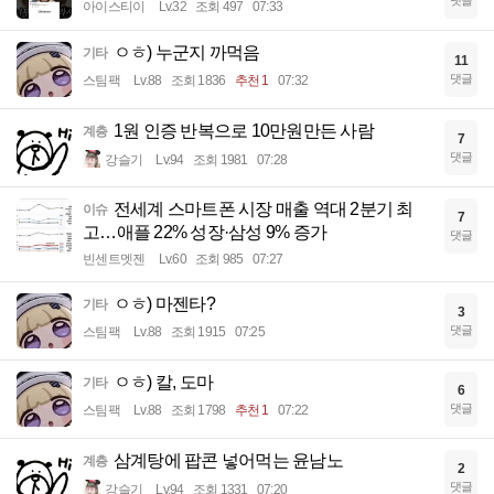
댓글
아이스티이
Lv.32
조회 497
07:33
ㅇㅎ) 누군지 까먹음
기타
11
댓글
스팀팩
Lv.88
조회 1836
추천 1
07:32
1원 인증 반복으로 10만원만든 사람
계층
7
댓글
강슬기
Lv.94
조회 1981
07:28
전세계 스마트폰 시장 매출 역대 2분기 최
이슈
7
고…애플 22% 성장·삼성 9% 증가
댓글
빈센트멧젠
Lv.60
조회 985
07:27
ㅇㅎ) 마젠타?
기타
3
댓글
스팀팩
Lv.88
조회 1915
07:25
ㅇㅎ) 칼, 도마
기타
6
댓글
스팀팩
Lv.88
조회 1798
추천 1
07:22
삼계탕에 팝콘 넣어먹는 윤남노
계층
2
댓글
강슬기
Lv.94
조회 1331
07:20