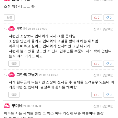
소장 뭐하냐 ㅡㅡ 하
답글
0
0
루미네
26-06-11 07:39
신고
|
공감 확인
저런건 소장보다 입대위가 나서야 할 문제임
소장은 안건에 올리고 입대위의 의결을 받아야 하는 위치임
아무리 해주고 싶어도 입대위가 반대하면 그냥 나가리
저런게 붙어 있을 정도면 저 단지 입주민들 수준이 저거 밖에 안된다
는 이야기 이기도 하고
답글
0
0
그만먹고남겨
26-06-11 07:45
신고
|
공감 확인
저게 한두곳에 다는거면 소장이 선시공 후 결제를 노려볼수 있는데 여
러곳이면 선 입대위 결정후에 공사를 해야함.
답글
0
0
루미네
26-06-11 07:35
신고
|
공감 확인
아파트 사는 새끼들 중엔 그 박스 하나 가진게 무슨 벼슬이나 훈장