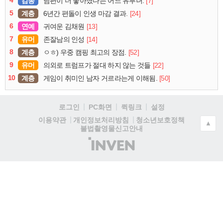
4
감동
[7]
남편이 더 좋아졌다는 어느 유부녀.
5
계층
[24]
6년간 편돌이 인생 마감 결과.
6
연예
[13]
귀여운 김채원
7
유머
[14]
존잘남의 인성
8
계층
[52]
ㅇㅎ) 우중 캠핑 최고의 장점.
9
유머
[22]
의외로 트럼프가 절대 하지 않는 것들
10
계층
[50]
게임이 취미인 남자 거르라는게 이해됨.
로그인
PC화면
퀵링크
설정
청소년보호정책
이용약관
개인정보처리방침
▲
불법촬영물신고안내
(주)
인
벤