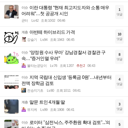
이란 대통령 “현재 최고지도자와 소통 매우
이슈
1
어려워”…첫 공공개 시인
댓글
균터
Lv.42
조회 1002
06:46
아반떼 하이브리드 가격
계층
10
댓글
강슬기
Lv.94
조회 1943
06:45
‘양정원 수사 무마’ 강남경찰서 경찰관 구
이슈
8
속…“증거인멸 우려”
댓글
불타는궁딩이
Lv.76
조회 1207
추천 2
06:43
지역 국립대 신입생 ‘등록금 0원’…내년부터
이슈
4
전액 장학금 검토
댓글
전승지기초
Lv.80
조회 1011
06:41
말문 트인 4개월 딸
계층
3
댓글
뮤지케
Lv.99
조회 1908
06:41
로이터 "삼전닉스, 주주환원 확대 검토"...'의
이슈
5