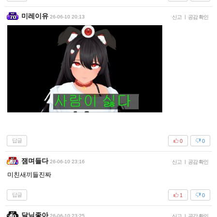
미레이유
26-06-10 20:13
신고
|
공감 확인
답글
0
0
잼며들다
26-06-10 23:16
신고
|
공감 확인
미친새끼들진짜
답글
1
0
달님좋아
26-06-10 23:25
신고
|
공감 확인