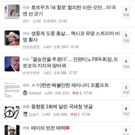
호르무즈 '새 항로' 합의한 이란·오만…미국
이슈
0
엔 선 긋기
댓글
균터
Lv.42
조회 681
07:43
생중계 도중 총살… 멕시코 유명 스트리머 비
이슈
5
명 횡사
댓글
빈센트멧젠
Lv.60
조회 1843
07:42
"결승전을 주겠다"… 인판티노 FIFA 회장, 모
이슈
4
로코의 지지와 맞바꿔
댓글
빈센트멧젠
Lv.60
조회 886
07:37
ㅅㅇ)한번 해볼만한 제미나이 프롬프트
유머
1
댓글
Horieyui
Lv.89
조회 1331
추천 1
07:36
풍향중 1화에 달린 국세청 댓글
계층
8
댓글
강슬기
Lv.94
조회 1481
추천 1
07:35
메이의 빈전 매력
연예
0