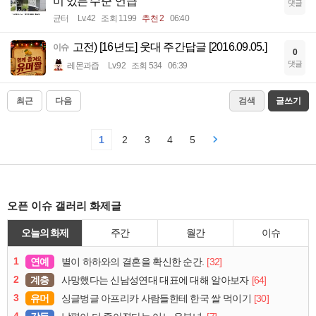
미 있는 수준' 언급
댓글
균터
Lv.42
조회 1199
추천 2
06:40
고전) [16년도] 웃대 주간답글 [2016.09.05.]
이슈
0
댓글
레몬과즙
Lv.92
조회 534
06:39
최근
다음
검색
글쓰기
1
2
3
4
5
오픈 이슈 갤러리 화제글
오늘의 화제
주간
월간
이슈
1
연예
[32]
별이 하하와의 결혼을 확신한 순간.
2
계층
[64]
사망했다는 신남성연대 대표에 대해 알아보자
3
유머
[30]
싱글벙글 아프리카 사람들한테 한국 쌀 먹이기