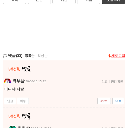
댓글
(33)
등록순
|
최신순
새로고침
유부남
26-06-10 15:22
신고
|
공감 확인
어디냐 시발
답글
이동
21
0