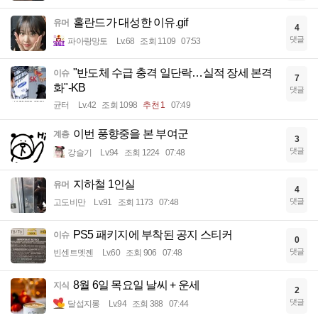
홀란드가 대성한 이유.gif
유머
4
댓글
파아랑망토
Lv.68
조회 1109
07:53
"반도체 수급 충격 일단락…실적 장세 본격
이슈
7
화"-KB
댓글
균터
Lv.42
조회 1098
추천 1
07:49
이번 풍향중을 본 부여군
계층
3
댓글
강슬기
Lv.94
조회 1224
07:48
지하철 1인실
유머
4
댓글
고도비만
Lv.91
조회 1173
07:48
PS5 패키지에 부착된 공지 스티커
이슈
0
댓글
빈센트멧젠
Lv.60
조회 906
07:48
8월 6일 목요일 날씨 + 운세
지식
2
댓글
달섭지롱
Lv.94
조회 388
07:44