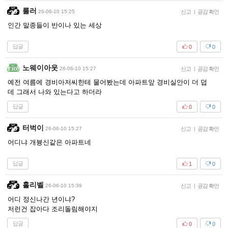
룰러
26-06-10 15:25
신고
|
공감 확인
인간 말종들이 반이나 있는 세상
답글
0
0
노웨이아웃
26-06-10 15:27
신고
|
공감 확인
예전 여름에 경비아저씨한테 물어봤는데 아파트앞 경비실안이 더 덥
데 그래서 나와 있는다고 하더라
답글
0
0
터벅이
26-06-10 15:27
신고
|
공감 확인
어디냐 개븅신같은 아파트네
답글
1
0
홀리벨
26-06-10 15:39
신고
|
공감 확인
어디 정신나간 년이냐?
저런건 잡아다 조리돌림해야지
답글
0
0