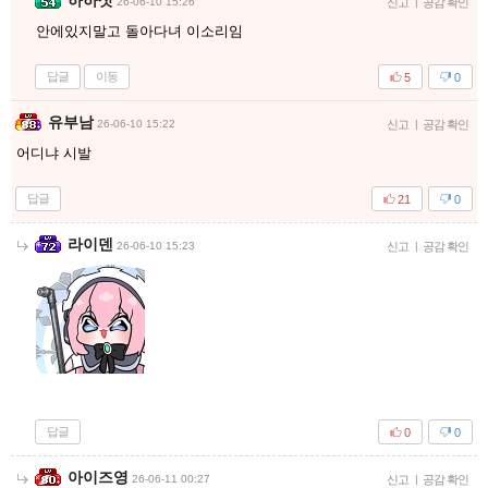
하하삿
26-06-10 15:26
신고
|
공감 확인
안에있지말고 돌아다녀 이소리임
답글
이동
5
0
유부남
26-06-10 15:22
신고
|
공감 확인
어디냐 시발
답글
21
0
라이덴
26-06-10 15:23
신고
|
공감 확인
답글
0
0
아이즈영
26-06-11 00:27
신고
|
공감 확인