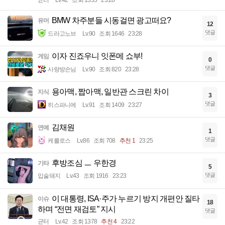
균터
Lv.42
조회 1355
23:28
BMW 차주분들 시동걸면 광고떠요?
유머
12
댓글
드라고노브
Lv.90
조회 1646
23:28
이자 진죠우니 잇폰메 쇼부!
게임
0
댓글
사랑방손님
Lv.90
조회 820
23:28
용아맥, 짭아맥, 일반관 스크린 차이
지식
3
댓글
히스파니에
Lv.91
조회 1409
23:27
김채원
연예
1
댓글
케를로스
Lv.86
조회 708
추천 1
23:25
후방조심 ㅡ 우한경
기타
5
댓글
입술돼지
Lv.43
조회 1916
23:23
이 대통령, ISA·주가 누르기 방지 개편안 질타
이슈
18
하며 “전면 재검토” 지시
댓글
균터
Lv.42
조회 1378
추천 4
23:22