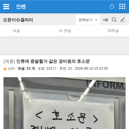
인벤
오픈이슈갤러리
전체보기
공
검
글
지
색
내글
내 댓글
10추글
on/off
쓰
기
[계층]
인류애 증발할거 같은 경비원의 호소문
신라
댓글: 33 개
조회:
10117
추천:
22
2026-06-10 15:22:05