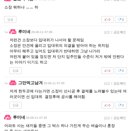
소장 뭐하냐 ㅡㅡ 하
답글
0
0
루미네
26-06-11 07:39
신고
|
공감 확인
저런건 소장보다 입대위가 나서야 할 문제임
소장은 안건에 올리고 입대위의 의결을 받아야 하는 위치임
아무리 해주고 싶어도 입대위가 반대하면 그냥 나가리
저런게 붙어 있을 정도면 저 단지 입주민들 수준이 저거 밖에 안된다
는 이야기 이기도 하고
답글
0
0
그만먹고남겨
26-06-11 07:45
신고
|
공감 확인
저게 한두곳에 다는거면 소장이 선시공 후 결제를 노려볼수 있는데 여
러곳이면 선 입대위 결정후에 공사를 해야함.
답글
0
0
루미네
26-06-11 07:35
신고
|
공감 확인
아파트 사는 새끼들 중엔 그 박스 하나 가진게 무슨 벼슬이나 훈장