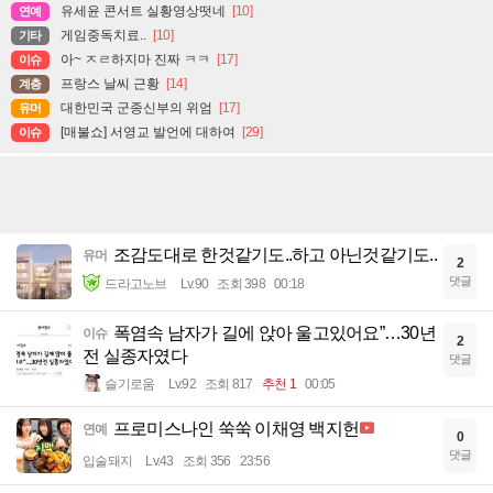
유세윤 콘서트 실황영상떳네
[10]
연예
게임중독치료..
[10]
기타
아~ ㅈㄹ하지마 진짜 ㅋㅋ
[17]
이슈
프랑스 날씨 근황
[14]
계층
대한민국 군종신부의 위엄
[17]
유머
[매불쇼] 서영교 발언에 대하여
[29]
이슈
조감도대로 한것같기도..하고 아닌것같기도..
유머
2
댓글
드라고노브
Lv.90
조회 398
00:18
폭염속 남자가 길에 앉아 울고있어요”…30년
이슈
2
전 실종자였다
댓글
슬기로움
Lv.92
조회 817
추천 1
00:05
프로미스나인 쑥쑥 이채영 백지헌
연예
0
댓글
입술돼지
Lv.43
조회 356
23:56