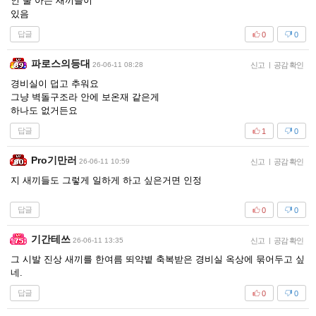
인 줄 아는 새끼들이
있음
답글
0
0
파로스의등대
26-06-11 08:28
신고
|
공감 확인
경비실이 덥고 추워요
그냥 벽돌구조라 안에 보온재 같은게
하나도 없거든요
답글
1
0
Pro기만러
26-06-11 10:59
신고
|
공감 확인
지 새끼들도 그렇게 일하게 하고 싶은거면 인정
답글
0
0
기간테쓰
26-06-11 13:35
신고
|
공감 확인
그 시발 진상 새끼를 한여름 뙤약볕 축복받은 경비실 옥상에 묶어두고 싶
네.
답글
0
0