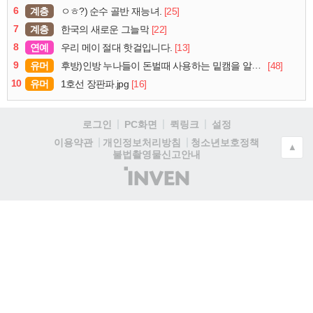
6
계층
[25]
ㅇㅎ?) 순수 골반 재능녀.
7
계층
[22]
한국의 새로운 그늘막
8
연예
[13]
우리 메이 절대 핫걸입니다.
9
유머
[48]
후방)인방 누나들이 돈벌때 사용하는 밑캠을 알아보자
10
유머
[16]
1호선 장판파.jpg
로그인
PC화면
퀵링크
설정
청소년보호정책
이용약관
개인정보처리방침
▲
불법촬영물신고안내
(주)
인
벤