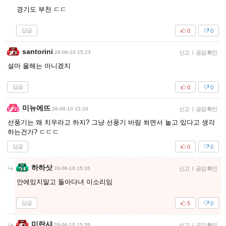
경기도 부천 ㄷㄷ
답글
0
0
santorini
26-06-10 15:23
신고
|
공감 확인
설마 올해는 아니겠지
답글
0
0
미뉴에뜨
26-06-10 15:24
신고
|
공감 확인
선풍기는 왜 치우라고 하지? 그냥 선풍기 바람 쐬면서 놀고 있다고 생각
하는건가? ㄷㄷㄷ
답글
0
0
하하삿
26-06-10 15:26
신고
|
공감 확인
안에있지말고 돌아다녀 이소리임
답글
5
0
미란샤
26-06-10 15:39
신고
|
공감 확인