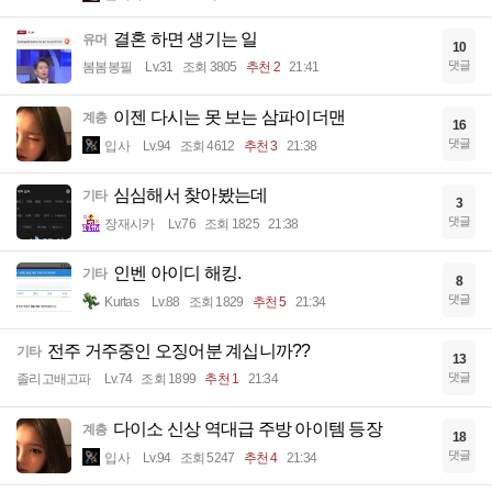
결혼 하면 생기는 일
유머
10
댓글
봄봄봉필
Lv.31
조회 3805
추천 2
21:41
이젠 다시는 못 보는 삼파이더맨
계층
16
댓글
입사
Lv.94
조회 4612
추천 3
21:38
심심해서 찾아봤는데
기타
3
댓글
장재시카
Lv.76
조회 1825
21:38
인벤 아이디 해킹.
기타
8
댓글
Kurtas
Lv.88
조회 1829
추천 5
21:34
전주 거주중인 오징어분 계십니까??
기타
13
댓글
졸리고배고파
Lv.74
조회 1899
추천 1
21:34
다이소 신상 역대급 주방 아이템 등장
계층
18
댓글
입사
Lv.94
조회 5247
추천 4
21:34