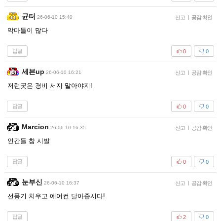
균터
26-06-10 15:40
신고
|
공감 확인
악마들이 많다
답글
0
0
세븐up
26-06-10 16:21
신고
|
공감 확인
저런곳은 경비 서지 말아야지!
답글
0
0
Marcion
26-06-10 16:35
신고
|
공감 확인
인간들 참 시발
답글
0
0
눈부신
26-06-10 16:37
신고
|
공감 확인
선풍기 치우고 에어컨 달아줍시다!
답글
2
0