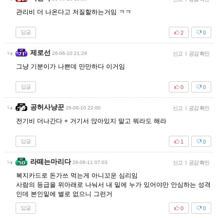
관리비 더 나온다고 저질할하는거임 ㅋㅋ
답글
2
0
제로선
26-06-10 21:29
신고
|
공감 확인
그냥 기분이가 나쁜데 만만하다 이거임
답글
0
0
공허사냥꾼
26-06-10 22:00
신고
|
공감 확인
전기비 더나간다 + 거기서 앉아있지 말고 뭐라도 해라
답글
1
0
라떼는마리다
26-06-11 07:03
신고
|
공감 확인
복지카드로 돈가쓰 먹는게 아니꼬운 심리임
사람의 등급을 위아래로 나눠서 내 밑에 누가 있어야만 안심하는 성격
인데 본인밑에 별로 없으니 그런거
답글
0
0