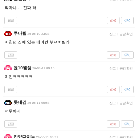
악마냐 … 진짜 하
답글
0
0
루나틸
26-06-10 23:33
신고
|
공감 확인
미친년 집에 있는 에어컨 부셔버릴라
답글
0
0
윤10월생
26-06-11 00:15
신고
|
공감 확인
미친ㅋㅋㅋㅋㅋ
답글
0
0
롯데검
26-06-11 05:58
신고
|
공감 확인
너무하네
답글
0
0
잡았다이놈
26-06-11 06:31
신고
|
공감 확인