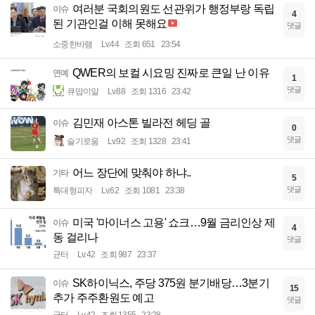
여러분 국회의원도 선관위가 행정부랑 독립
이슈
4
된 기관인걸 이해 못해요
댓글
소중한바램
Lv.44
조회 651
23:54
QWER의 보컬 시요밍 진짜로 큰일 난 이유
연예
1
댓글
큐땁이알
Lv.88
조회 1316
23:42
김민재 아스톤 빌라전 헤딩 골
이슈
0
댓글
슬기로움
Lv.92
조회 1328
23:41
어느 장단에 맞춰야 하냐..
기타
5
댓글
특대형피자
Lv.62
조회 1081
23:38
미국 '마이너스 고용' 쇼크…9월 금리인상 제
이슈
4
동 걸리나
댓글
균터
Lv.42
조회 987
23:37
SK하이닉스, 주당 375원 분기배당…3분기
이슈
15
추가 주주환원도 예고
댓글