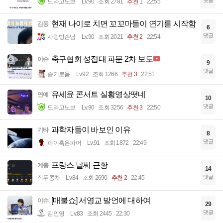
댓글
드라고노브
Lv.90
조회 2781
추천 1
22:55
현재 나이로 치면 꼬꼬마들이 연기를 시작함
감동
6
댓글
사랑방손님
Lv.90
조회 2021
추천 2
22:54
축구협회 성접대 파문 2차 보도
이슈
9
댓글
슬기로움
Lv.92
조회 1266
추천 3
22:51
유세윤 콘서트 실황영상떳네
연예
10
댓글
드라고노브
Lv.90
조회 3256
추천 3
22:50
과학자들이 바보인 이유
기타
8
댓글
파이혹은파어
Lv.91
조회 1872
22:49
프랑스 날씨 근황
계층
14
댓글
작두콩차
Lv.84
조회 2690
추천 2
22:45
[매불쇼] 서영교 발언에 대하여
이슈
29
댓글
김인영
Lv.83
조회 2445
22:30