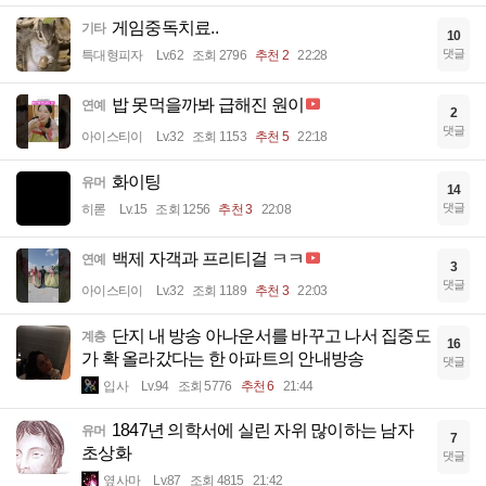
게임중독치료..
기타
10
댓글
특대형피자
Lv.62
조회 2796
추천 2
22:28
밥 못먹을까봐 급해진 원이
연예
2
댓글
아이스티이
Lv.32
조회 1153
추천 5
22:18
화이팅
유머
14
댓글
히롣
Lv.15
조회 1256
추천 3
22:08
백제 자객과 프리티걸 ㅋㅋ
연예
3
댓글
아이스티이
Lv.32
조회 1189
추천 3
22:03
단지 내 방송 아나운서를 바꾸고 나서 집중도
계층
16
가 확 올라갔다는 한 아파트의 안내방송
댓글
입사
Lv.94
조회 5776
추천 6
21:44
1847년 의학서에 실린 자위 많이하는 남자
유머
7
초상화
댓글
옆사마
Lv.87
조회 4815
21:42