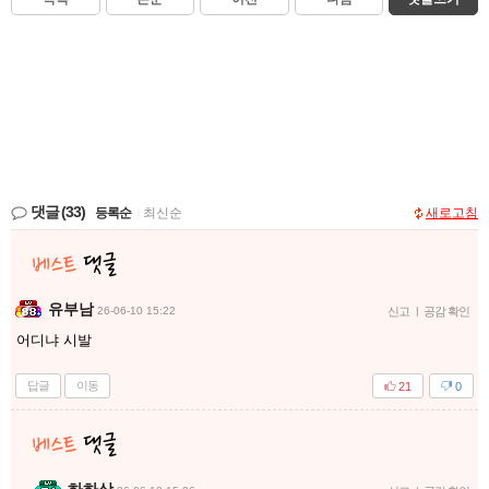
댓글
(33)
등록순
|
최신순
새로고침
유부남
26-06-10 15:22
신고
|
공감 확인
어디냐 시발
답글
이동
21
0