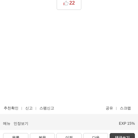
22
추천확인
신고
스팸신고
공유
스크랩
메뉴
인장보기
EXP 15%
목록
본문
이전
다음
댓글쓰기