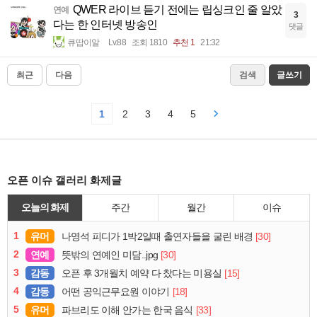
QWER 라이브 듣기 전에는 립싱크인 줄 알았
연예
3
다는 한 인터넷 방송인
댓글
큐땁이알
Lv.88
조회 1810
추천 1
21:32
최근
다음
검색
글쓰기
1
2
3
4
5
오픈 이슈 갤러리 화제글
오늘의 화제
주간
월간
이슈
1
유머
[30]
나영석 피디가 1박2일때 출연자들을 굴린 배경
2
연예
[30]
뜻밖의 연예인 미담..jpg
3
감동
[15]
오픈 후 3개월치 예약 다 찼다는 미용실
4
감동
[18]
어떤 공익근무요원 이야기
5
유머
[33]
파브리도 이해 안가는 한국 음식