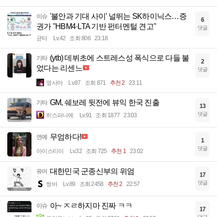
'불안과 기대 사이' 널뛰는 SK하이닉스…증
이슈
6
권가 "HBM4·LTA 기반 펀터멘털 견고"
댓글
균터
Lv.42
조회 806
23:18
(ytb) 데뷔초에 스트레스성 폭식으로 다들 불
기타
2
었다는 리센느
댓글
옆사마
Lv.87
조회 871
추천 2
23:11
GM, 쉐보레 뒷전에 뷰익 한국 진출
기타
13
댓글
히스파니에
Lv.91
조회 1877
23:03
무엄하다!
연예
1
댓글
아이스티이
Lv.32
조회 725
추천 1
23:02
대한민국 군종신부의 위엄
유머
17
댓글
썽바
Lv.89
조회 2458
추천 2
22:57
아~ ㅈㄹ하지마 진짜 ㅋㅋ
이슈
17