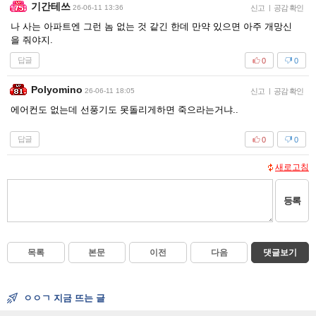
기간테쓰
26-06-11 13:36
신고
|
공감 확인
나 사는 아파트엔 그런 놈 없는 것 같긴 한데 만약 있으면 아주 개망신
을 줘야지.
답글
0
0
Polyomino
26-06-11 18:05
신고
|
공감 확인
에어컨도 없는데 선풍기도 못돌리게하면 죽으라는거냐..
답글
0
0
새로고침
등록
목록
본문
이전
다음
댓글보기
ㅇㅇㄱ 지금 뜨는 글