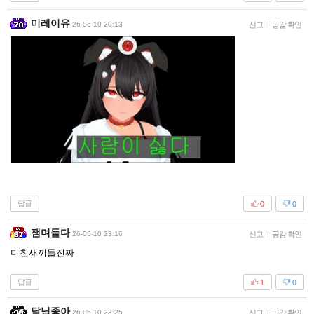
미레이유
26-06-10 20:13
신고
|
공감 확인
답글
0
0
잼며들다
26-06-10 23:16
신고
|
공감 확인
미친새끼들진짜
답글
1
0
달님좋아
26-06-10 23:25
신고
|
공감 확인