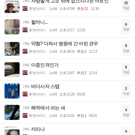
자랑할게 고모 밖에 없으시다는 어르신
기타
15
댓글
휴면아이디
Lv.84
조회 4799
추천 21
12:30
할머니...
기타
6
댓글
휴면아이디
Lv.84
조회 1517
12:25
약혐? 다쳐서 병원에 간 어린 관우
기타
9
댓글
휴면아이디
Lv.84
조회 3633
추천 2
12:13
이중인격인가
기타
8
댓글
휴면아이디
Lv.84
조회 2387
추천 2
11:54
바다사자 스탭
기타
2
댓글
휴면아이디
Lv.84
조회 2128
09:28
해먹에서 쉬는 새
기타
4
댓글
휴면아이디
Lv.84
조회 2182
추천 1
09:26
카리나
기타
4