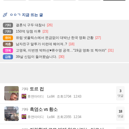
ㅇㅇㄱ 지금 뜨는 글
결혼식 구두 대참사
[26]
기타
150억 당첨 이후
[23]
기타
유럽 넷플릭스에서 뜬금없이 대박난 한국 영화 근황
[27]
유머
남자친구 말투가 이런데 헤어져..?
[18]
계층
고영욱, 이번엔 박하선♥류수영 공격…"19금 영화 또 찍어라"
[31]
연예
39살 신입이 들어왔습니다.
[30]
감동
토르 컵
기타
3
댓글
휴면아이디
Lv.84
조회 1704
12:43
흑염소 vs 황소
기타
18
댓글
휴면아이디
Lv.84
조회 2355
12:34