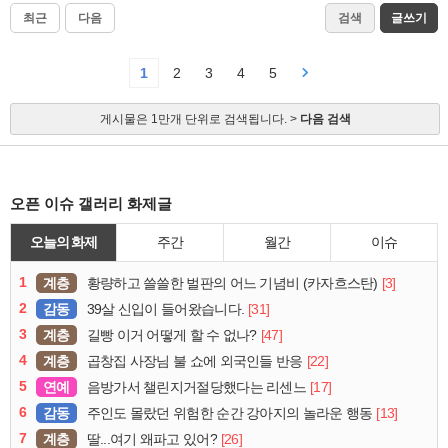
최근
다음
검색
글쓰기
1
2
3
4
5
게시물은 1만개 단위로 검색됩니다. >
다음 검색
오픈 이슈 갤러리 화제글
오늘의 화제
주간
월간
이슈
1
계층
[3]
황량하고 쓸쓸한 벌판의 어느 기념비 (카자흐스탄)
2
감동
[31]
39살 신입이 들어왔습니다.
3
계층
[47]
길빵 이거 어떻게 할 수 없나?
4
계층
[22]
곱창집 사장님 불 쇼에 외국인들 반응
5
연예
[17]
음방가서 챌린지거절당했다는 리센느
6
감동
[13]
주인도 몰랐던 위험한 순간 강아지의 놀라운 행동
7
계층
[26]
딸...여기 왜파고 있어?