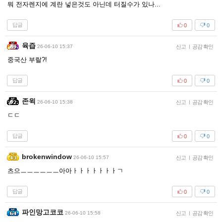
뭐 전자렌지에 계란 넣은것도 아닌데 터질수가 있나...
답글
0
0
육즙
26-06-10 15:37
신고
|
공감 확인
중국산 부랄?!
답글
0
0
존윅
26-06-10 15:38
신고
|
공감 확인
ㄷㄷ
답글
0
0
brokenwindow
26-06-10 15:57
신고
|
공감 확인
츠으ㅡㅡㅡㅡㅡㅡ아아ㅏㅏㅏㅏㅏㅏㅏㄱ
답글
0
0
파인망고코코
26-06-10 15:58
신고
|
공감 확인