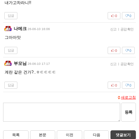
내가고차라니!!
답글
0
0
나메크
26-06-10 16:06
신고
|
공감 확인
그아아앗
답글
0
0
부모님
26-06-10 17:17
신고
|
공감 확인
계란 같은 건가?..ㅎㄷㄷㄷㄷ
답글
0
0
새로고침
등록
목록
본문
이전
다음
댓글보기