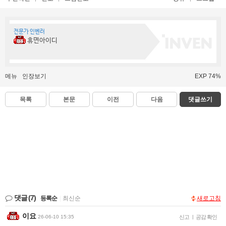
전문가 인벤러
휴면아이디
메뉴
인장보기
EXP 74%
목록
본문
이전
다음
댓글쓰기
댓글
(7)
등록순
|
최신순
새로고침
이요
26-06-10 15:35
신고
|
공감 확인