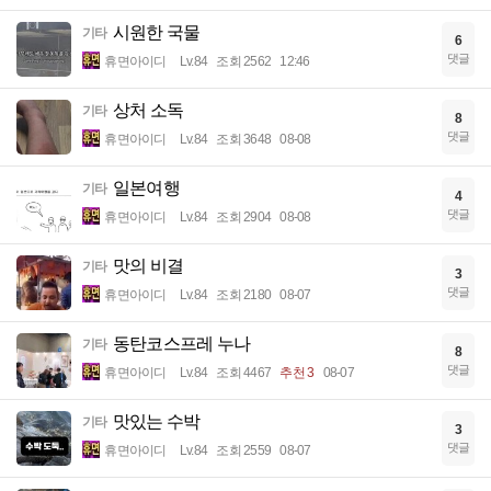
시원한 국물
기타
6
댓글
휴면아이디
Lv.84
조회 2562
12:46
상처 소독
기타
8
댓글
휴면아이디
Lv.84
조회 3648
08-08
일본여행
기타
4
댓글
휴면아이디
Lv.84
조회 2904
08-08
맛의 비결
기타
3
댓글
휴면아이디
Lv.84
조회 2180
08-07
동탄코스프레 누나
기타
8
댓글
휴면아이디
Lv.84
조회 4467
추천 3
08-07
맛있는 수박
기타
3
댓글
휴면아이디
Lv.84
조회 2559
08-07