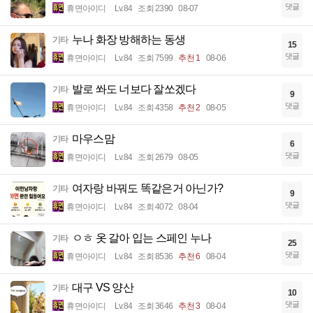
댓글
휴면아이디
Lv.84
조회 2390
08-07
누나 화장 방해하는 동생
기타
15
댓글
휴면아이디
Lv.84
조회 7599
추천 1
08-06
발로 쏴도 너보다 잘쏘겠다
기타
9
댓글
휴면아이디
Lv.84
조회 4358
추천 2
08-05
마우스맘
기타
6
댓글
휴면아이디
Lv.84
조회 2679
08-05
여자랑 바꿔도 똑같은거 아닌가?
기타
9
댓글
휴면아이디
Lv.84
조회 4072
08-04
ㅇㅎ 옷 갈아 입는 스페인 누나
기타
25
댓글
휴면아이디
Lv.84
조회 8536
추천 6
08-04
대구 VS 양산
기타
10
댓글
휴면아이디
Lv.84
조회 3646
추천 3
08-04