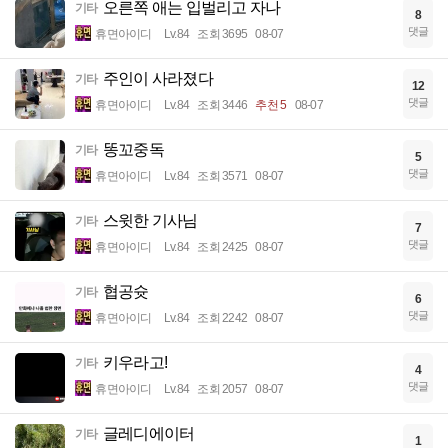
오른쪽 애는 입벌리고 자나
기타
8
댓글
휴면아이디
Lv.84
조회 3695
08-07
주인이 사라졌다
기타
12
댓글
휴면아이디
Lv.84
조회 3446
추천 5
08-07
똥꼬중독
기타
5
댓글
휴면아이디
Lv.84
조회 3571
08-07
스윗한 기사님
기타
7
댓글
휴면아이디
Lv.84
조회 2425
08-07
협공슛
기타
6
댓글
휴면아이디
Lv.84
조회 2242
08-07
키우라고!
기타
4
댓글
휴면아이디
Lv.84
조회 2057
08-07
글레디에이터
기타
1