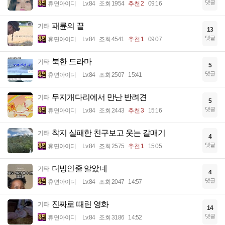
댓글
휴면아이디
Lv.84
조회 1954
추천 2
09:16
패륜의 끝
기타
13
댓글
휴면아이디
Lv.84
조회 4541
추천 1
09:07
북한 드라마
기타
5
댓글
휴면아이디
Lv.84
조회 2507
15:41
무지개다리에서 만난 반려견
기타
5
댓글
휴면아이디
Lv.84
조회 2443
추천 3
15:16
착지 실패한 친구보고 웃는 갈매기
기타
4
댓글
휴면아이디
Lv.84
조회 2575
추천 1
15:05
더빙인줄 알았네
기타
4
댓글
휴면아이디
Lv.84
조회 2047
14:57
진짜로 때린 영화
기타
14
댓글
휴면아이디
Lv.84
조회 3186
14:52