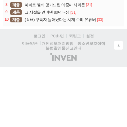
8
계층
[31]
아파트 엘베 망가뜨린 아줌마 사과문
9
계층
[31]
그 시절을 견뎌낸 80년대생
10
계층
[30]
(ㅎㅂ) 구독자 늘어났다는 시계 수리 유튜버
로그인
PC화면
퀵링크
설정
청소년보호정책
이용약관
개인정보처리방침
▲
불법촬영물신고안내
(주)
인
벤