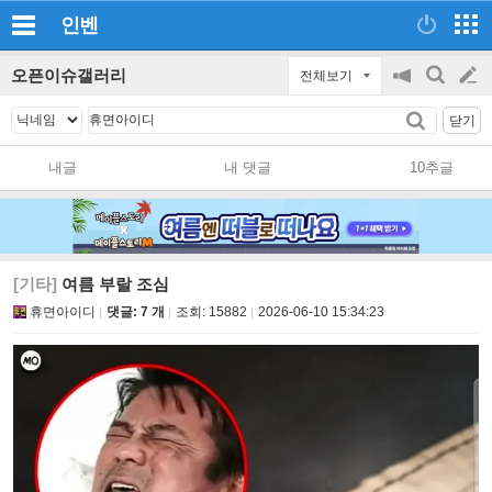
인벤
오픈이슈갤러리
전체보기
공
검
글
지
색
닫기
on/off
쓰
내글
내 댓글
10추글
기
[기타]
여름 부랄 조심
휴면아이디
댓글: 7 개
조회:
15882
2026-06-10 15:34:23