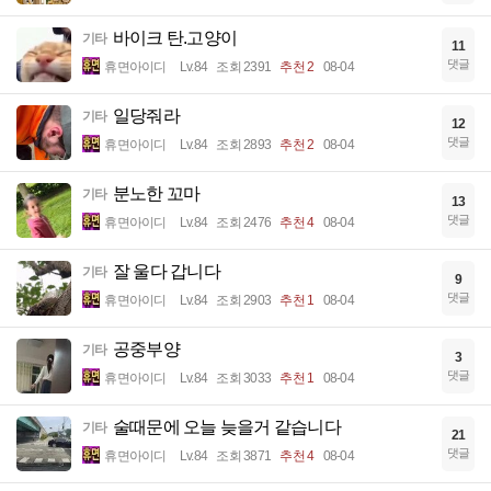
바이크 탄.고양이
기타
11
댓글
휴면아이디
Lv.84
조회 2391
추천 2
08-04
일당줘라
기타
12
댓글
휴면아이디
Lv.84
조회 2893
추천 2
08-04
분노한 꼬마
기타
13
댓글
휴면아이디
Lv.84
조회 2476
추천 4
08-04
잘 울다 갑니다
기타
9
댓글
휴면아이디
Lv.84
조회 2903
추천 1
08-04
공중부양
기타
3
댓글
휴면아이디
Lv.84
조회 3033
추천 1
08-04
술때문에 오늘 늦을거 같습니다
기타
21
댓글
휴면아이디
Lv.84
조회 3871
추천 4
08-04