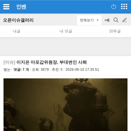
인벤
오픈이슈갤러리
전체보기
공
검
글
지
색
내글
내 댓글
10추글
on/off
쓰
기
[이슈]
이지은 마포갑위원장, 부대변인 사퇴
멤논
댓글: 7 개
조회:
3679
추천:
5
2026-06-10 17:35:51