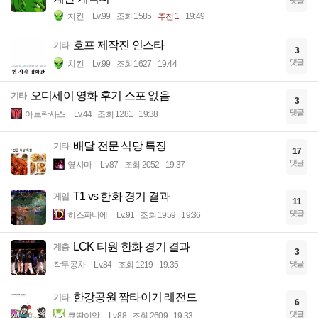
치킨
Lv.99
조회 1585
추천 1
19:49
호프 제작진 인스타
기타
3
댓글
치킨
Lv.99
조회 1627
19:44
오디세이 영화 후기 스포 없음
기타
3
댓글
아브락사스
Lv.44
조회 1281
19:38
배달 전문 식당 특징
기타
17
댓글
옆사마
Lv.87
조회 2052
19:37
T1 vs 한화 경기 결과
게임
11
댓글
히스파니에
Lv.91
조회 1959
19:36
LCK 티원 한화 경기 결과
계층
3
댓글
작두콩차
Lv.84
조회 1219
19:35
한강공원 짬타이거 레전드
기타
6
댓글
큐땁이알
Lv.88
조회 2609
19:33