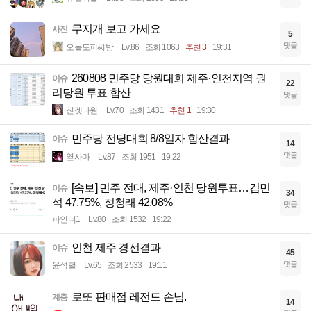
무지개 보고 가세요
사진
5
댓글
오늘도피씨방
Lv.86
조회 1063
추천 3
19:31
260808 민주당 당원대회 제주·인천지역 권
이슈
22
리당원 투표 합산
댓글
진겟타원
Lv.70
조회 1431
추천 1
19:30
민주당 전당대회 8/8일자 합산결과
이슈
14
댓글
옆사마
Lv.87
조회 1951
19:22
[속보] 민주 전대, 제주·인천 당원투표…김민
이슈
34
석 47.75%, 정청래 42.08%
댓글
파인더1
Lv.80
조회 1532
19:22
인천 제주 경선결과
이슈
45
댓글
윤석렬
Lv.65
조회 2533
19:11
로또 판매점 레전드 손님.
계층
14