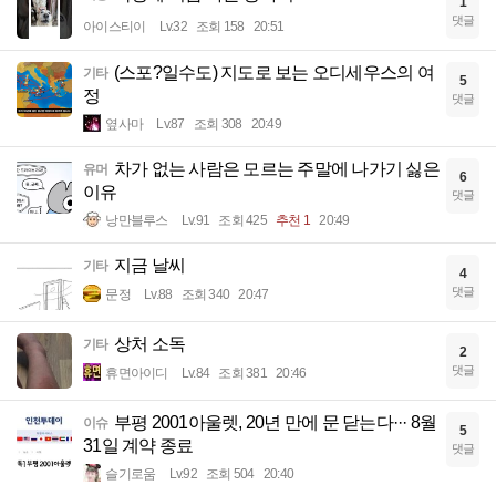
1
댓글
아이스티이
Lv.32
조회 158
20:51
(스포?일수도) 지도로 보는 오디세우스의 여
기타
5
정
댓글
옆사마
Lv.87
조회 308
20:49
차가 없는 사람은 모르는 주말에 나가기 싫은
유머
6
이유
댓글
낭만블루스
Lv.91
조회 425
추천 1
20:49
지금 날씨
기타
4
댓글
문정
Lv.88
조회 340
20:47
상처 소독
기타
2
댓글
휴면아이디
Lv.84
조회 381
20:46
부평 2001아울렛, 20년 만에 문 닫는다··· 8월
이슈
5
31일 계약 종료
댓글
슬기로움
Lv.92
조회 504
20:40