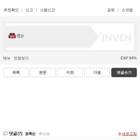
추천확인
신고
스팸신고
공유
스크랩
멤논
메뉴
인장보기
EXP 94%
목록
본문
이전
다음
댓글쓰기
댓글
(7)
등록순
|
최신순
새로고침