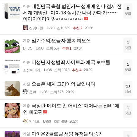
대한민국 축협 법인카드 성매매 안마 결제 전
이슈
8
세계 개망신 - 이야 18 실시간 나락 간다 가~~~~
댓글
아아아아아아앍ㄺㄺㄺㄺㄺㄺ
진겟타원
Lv.70
조회 589
추천 2
20:36
일기주의)오늘자 햄볶 히오쓰
계층
1
댓글
DFDS
Lv.80
조회 567
추천 1
20:34
미성년자 성범죄 사이트와 애국 보수들
이슈
1
댓글
조졋네이거
Lv.36
조회 1073
추천 4
20:29
오늘은 세계 고양이의 날입니다
사진
13
댓글
읏큐
Lv.86
조회 675
20:29
극장판 '메이드 인 어비스: 깨어나는 신비' 메
계층
1
인 예고편
댓글
언데드
Lv.90
조회 498
20:24
아이온2 글로벌 서양 유저들의 승?
게임
1