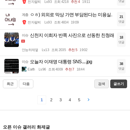
댓글
전자팔찌
Lv.93
조회 4218
추천 4
19:11
ㅇㅎ) 외외로 막상 가면 부담된다는 미용실.
계층
21
댓글
전자팔찌
Lv.93
조회 4834
19:09
신천지 이희자 반쪽 사진으로 선동한 친청래
이슈
18
댓글
안능하제옇
Lv.13
조회 2035
추천 5
19:02
오늘자 이재명 대통령 SNS.....jpg
이슈
38
댓글
Earth
Lv.96
조회 4009
추천 7
18:44
최근
다음
검색
글쓰기
1
2
3
4
5
오픈 이슈 갤러리 화제글