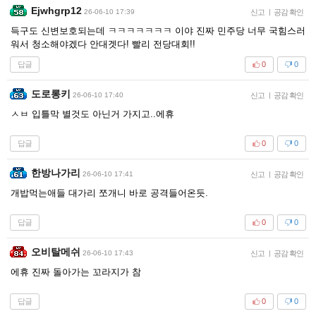
Ejwhgrp12
26-06-10 17:39
신고
|
공감 확인
득구도 신변보호되는데 ㅋㅋㅋㅋㅋㅋㅋ 이야 진짜 민주당 너무 국힘스러
워서 청소해야겠다 안대겟다! 빨리 전당대회!!
답글
0
0
도로롱키
26-06-10 17:40
신고
|
공감 확인
ㅅㅂ 입틀막 별것도 아닌거 가지고..에휴
답글
0
0
한방나가리
26-06-10 17:41
신고
|
공감 확인
개밥먹는애들 대가리 쪼개니 바로 공격들어온듯.
답글
0
0
오비탈메쉬
26-06-10 17:43
신고
|
공감 확인
에휴 진짜 돌아가는 꼬라지가 참
답글
0
0