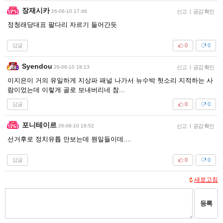
장재시카
26-06-10 17:46
신고
|
공감 확인
정청래당대표 팔다리 자르기 들어간듯
답글
0
0
Syendou
26-06-10 18:13
신고
|
공감 확인
이지은이 거의 유일하게 지상파 패널 나가서 뉴수박 헛소리 지적하는 사
람이었는데 이렇게 골로 보내버리네 참...
답글
0
0
포니테이르
26-06-10 18:52
신고
|
공감 확인
선거후로 정치유튭 안보는데 뭔일들이데....
답글
0
0
새로고침
등록