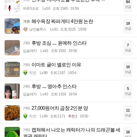
84
댓글
하루5프로
Lv.50
조회 1580
19:59
해수욕장 짜파게티 4만원 논란
계층
19
댓글
낭만블루스
Lv.91
조회 3325
19:58
후방 조심 ㅡ 윤예하 인스타
기타
7
댓글
입술돼지
Lv.43
조회 1502
19:58
이마트 귤이 별로인 이유
기타
10
댓글
치킨
Lv.99
조회 2187
19:54
후방 ㅡ 명아추 인스타
기타
5
댓글
입술돼지
Lv.43
조회 1319
19:54
27,000원어치 곱창 2인분 양
기타
11
댓글
치킨
Lv.99
조회 2171
추천 1
19:50
캡쳐해서 나오는 캐릭터가 나의 드래곤볼 세
기타
16
계관 캐릭터
댓글