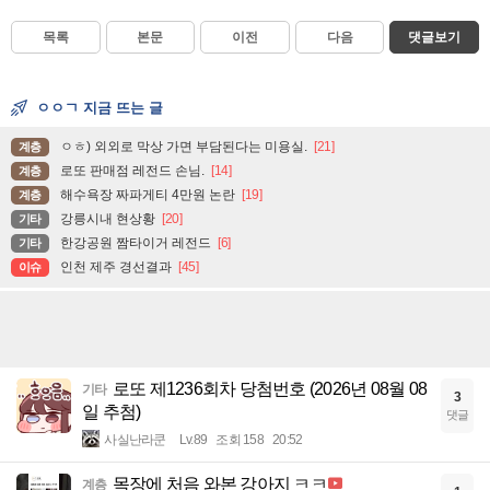
목록
본문
이전
다음
댓글보기
ㅇㅇㄱ 지금 뜨는 글
ㅇㅎ) 외외로 막상 가면 부담된다는 미용실.
[21]
계층
로또 판매점 레전드 손님.
[14]
계층
해수욕장 짜파게티 4만원 논란
[19]
계층
강릉시내 현상황
[20]
기타
한강공원 짬타이거 레전드
[6]
기타
인천 제주 경선결과
[45]
이슈
로또 제1236회차 당첨번호 (2026년 08월 08
기타
3
일 추첨)
댓글
사실난라쿤
Lv.89
조회 158
20:52
목장에 처음 와본 강아지 ㅋㅋ
계층