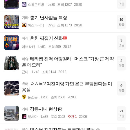
댓글
스톰근위병
Lv.80
조회 1207
20:20
총기 난사범들 특징
기타
10
댓글
히스파니에
Lv.91
조회 1173
20:20
흔한 짜집기 신화
지식
3
댓글
아브라카
Lv.91
조회 599
20:12
테라팹 진척 어떻길래...머스크 “가장 큰 제약
이슈
2
은 메모리”
댓글
균터
Lv.42
조회 1144
20:12
ㅇㅎㅂ? 여친이랑 가면 은근 부담된다는 미
유머
9
용실
댓글
풀소유
Lv.86
조회 2508
20:08
강릉시내 현상황
기타
21
댓글
옆사마
Lv.87
조회 3102
추천 1
20:06
민주당 지지자분들 투표한번 부탁
이슈