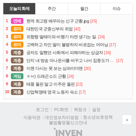
오늘의 화제
주간
월간
이슈
1
연예
[25]
현역 최고령 배우라는 신구 근황.jpg
2
유머
[42]
대한민국 군종신부의 위엄
3
유머
[24]
외향형 딸래미와 비행기 타면 생기는 일.
4
유머
[17]
고백하고 차인 딸이 불평하자 바로잡는 어머님
5
계층
[16]
공자도 말했던 사회에서 피해야하는 상급자
6
계층
[17]
단지 내 방송 아나운서를 바꾸고 나서 집중도가 확 올라갔다는 한 아파트의 안내방송
7
계층
[20]
이젠 다시는 못 보는 삼파이더맨
8
게임
[24]
ㅎㅂ) 드래곤소드 근황
9
계층
[22]
태풍 돌핀 말고 이주은 돌핀
10
계층
[17]
산업혁명때 영국 노동자 숙소
로그인
PC화면
퀵링크
설정
청소년보호정책
이용약관
개인정보처리방침
▲
불법촬영물신고안내
(주)