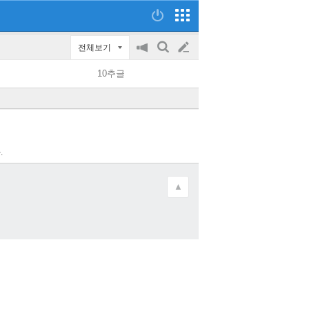
전체보기
공
검
글
지
색
10추글
on/off
쓰
기
.
▲