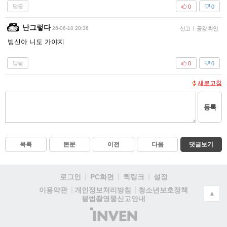
답글
0
0
난그렇다
26-06-10 20:36
신고
|
공감 확인
빙신아 니도 가야지
답글
0
0
새로고침
등록
목록
본문
이전
다음
댓글보기
로그인
PC화면
퀵링크
설정
청소년보호정책
이용약관
개인정보처리방침
▲
불법촬영물신고안내
(주)
인