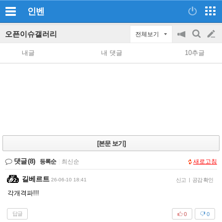
인벤
오픈이슈갤러리
전체보기
공
검
글
지
색
내글
내 댓글
10추글
on/off
쓰
기
[본문 보기]
댓글
(8)
등록순
|
최신순
새로고침
길베르트
26-06-10 18:41
신고
|
공감 확인
각개격파!!!
답글
0
0