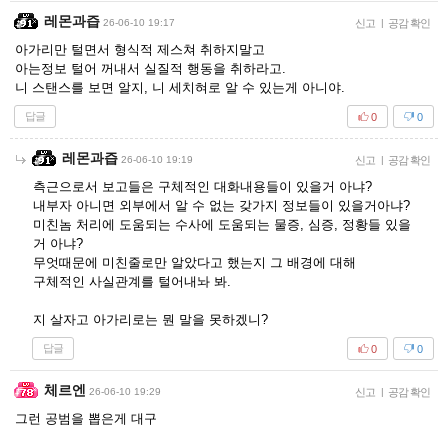
레몬과즙
26-06-10 19:17
신고
|
공감 확인
아가리만 털면서 형식적 제스쳐 취하지말고
아는정보 털어 꺼내서 실질적 행동을 취하라고.
니 스탠스를 보면 알지, 니 세치혀로 알 수 있는게 아니야.
답글
0
0
레몬과즙
26-06-10 19:19
신고
|
공감 확인
측근으로서 보고들은 구체적인 대화내용들이 있을거 아냐?
내부자 아니면 외부에서 알 수 없는 갖가지 정보들이 있을거아냐?
미친놈 처리에 도움되는 수사에 도움되는 물증, 심증, 정황들 있을
거 아냐?
무엇때문에 미친줄로만 알았다고 했는지 그 배경에 대해
구체적인 사실관계를 털어내놔 봐.
지 살자고 아가리로는 뭔 말을 못하겠니?
답글
0
0
체르엔
26-06-10 19:29
신고
|
공감 확인
그런 공범을 뽑은게 대구