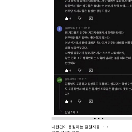
내란견이 응원하는 털천지들 ㅋㅋ