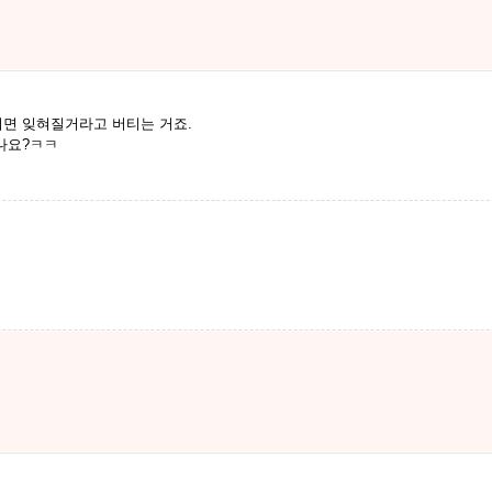
면 잊혀질거라고 버티는 거죠.
나요?ㅋㅋ