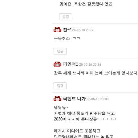
맞아요. 욕한건 잘못했다 였죠.
답글
진~*
26-06-10 20:38
구독취소 ㄱㄱ
답글
파인더1
26-06-10 20:38
감투 세개 쓰니까 이제 눈에 보이는게 없나보다
답글
써펜트 나가
26-06-10 21:00
냅둬유~
저렇게 해야 중도가 민주당을 찍고
2030이 지지해 준다잖유~ ㅋㅋㅋㅋ
레거시 미디어도 조용하고
민주당내에서도 뭐라하는 놈 없고