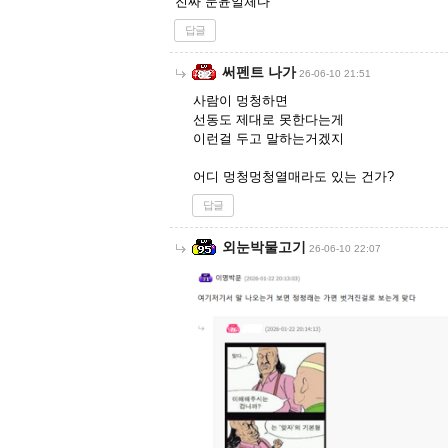
진짜 문윤일체다
답글
써펜트 나가
26-06-10 21:51
사람이 멍청하면
선동도 제대로 못한다는게
이런걸 두고 말하는거겠지
어디 멍청멍청열매라도 있는 건가?
답글
외눈박물고기
26-06-10 22:07