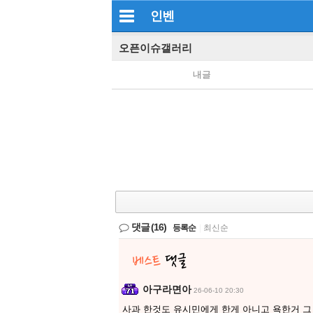
인벤
오픈이슈갤러리
내글
댓글
(16)
등록순
|
최신순
아구라면아
26-06-10 20:30
사과 한것도 유시민에게 한게 아니고 욕한거 그