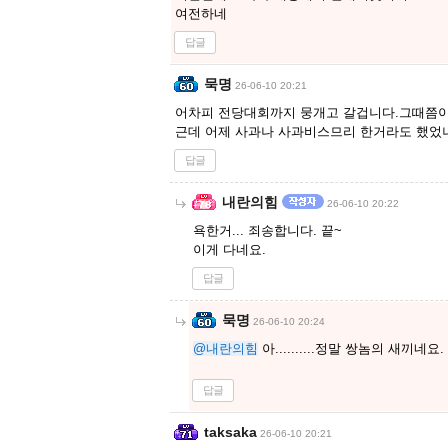
여전하네
답글
묵명
26-06-10 20:21
어차피 전당대회까지 뭉개고 갈겁니다.그때쯤이
근데 어제 사과나 사과비스므리 한거라도 했었
답글
내란의힘
26-06-10 20:22
욕한거... 죄송합니다. 끝~
이게 다네요.
답글
묵명
26-06-10 20:24
@내란의힘
아..........정말 쌍놈의 새끼네요.
답글
taksaka
26-06-10 20:21