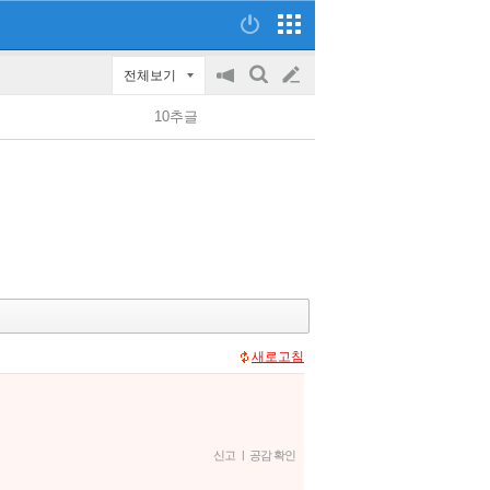
전체보기
공
검
글
지
색
10추글
on/off
쓰
기
새로고침
신고
|
공감 확인