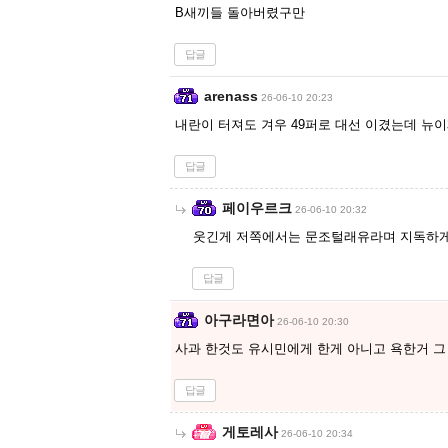
B새끼들 돌아버렸구만
답글
arenass
26-06-10 20:23
내란이 터져도 겨우 49퍼로 대선 이겼는데 뉴
답글
페이우르크
26-06-10 20:32
웃긴게 저쪽에서는 문조털래유라며 지독하게
답글
아구라면아
26-06-10 20:30
사과 한것도 유시민에게 한게 아니고 욕한거 그
답글
게토레사
26-06-10 20:34