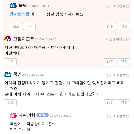
묵명
26-06-10 20:24
신고
|
공감 확인
@내란의힘
아..........정말 쌍놈의 새끼네요.
답글
이동
5
0
그림자군주
26-06-10 20:20
신고
|
공감 확인
지난번에도 사과 대충해서 한대처맞더니
여전하네
답글
7
0
묵명
26-06-10 20:21
신고
|
공감 확인
어차피 전당대회까지 뭉개고 갈겁니다.그때쯤이면 잊혀질거라고 버티
는 거죠.
근데 어제 사과나 사과비스므리 한거라도 했었나요?ㅋㅋ
답글
3
0
내란의힘
26-06-10 20:22
신고
|
공감 확인
욕한거... 죄송합니다. 끝~
이게 다네요.