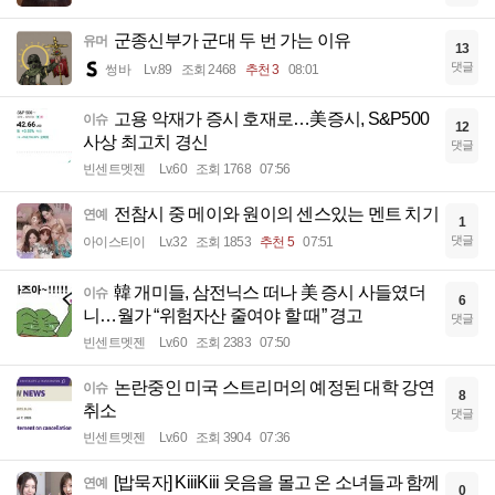
군종신부가 군대 두 번 가는 이유
유머
13
댓글
썽바
Lv.89
조회 2468
추천 3
08:01
고용 악재가 증시 호재로…美증시, S&P500
이슈
12
사상 최고치 경신
댓글
빈센트멧젠
Lv.60
조회 1768
07:56
전참시 중 메이와 원이의 센스있는 멘트 치기
연예
1
댓글
아이스티이
Lv.32
조회 1853
추천 5
07:51
韓 개미들, 삼전닉스 떠나 美 증시 사들였더
이슈
6
니…월가 “위험자산 줄여야 할 때” 경고
댓글
빈센트멧젠
Lv.60
조회 2383
07:50
논란중인 미국 스트리머의 예정된 대학 강연
이슈
8
취소
댓글
빈센트멧젠
Lv.60
조회 3904
07:36
[밥묵자] KiiiKiii 웃음을 몰고 온 소녀들과 함께
연예
0