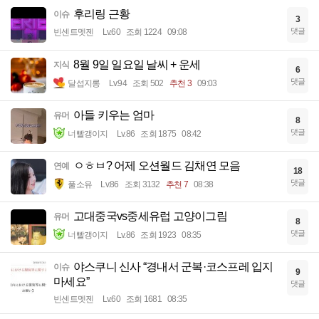
후리링 근황
이슈
3
댓글
빈센트멧젠
Lv.60
조회 1224
09:08
8월 9일 일요일 날씨 + 운세
지식
6
댓글
달섭지롱
Lv.94
조회 502
추천 3
09:03
아들 키우는 엄마
유머
8
댓글
너빨갱이지
Lv.86
조회 1875
08:42
ㅇㅎㅂ? 어제 오션월드 김채연 모음
연예
18
댓글
풀소유
Lv.86
조회 3132
추천 7
08:38
고대중국vs중세유럽 고양이그림
유머
8
댓글
너빨갱이지
Lv.86
조회 1923
08:35
야스쿠니 신사 “경내서 군복·코스프레 입지
이슈
9
마세요”
댓글
빈센트멧젠
Lv.60
조회 1681
08:35