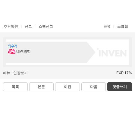
추천확인
신고
스팸신고
공유
스크랩
와우저
내란의힘
메뉴
인장보기
EXP 17%
목록
본문
이전
다음
댓글쓰기