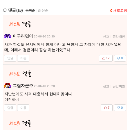
댓글
(16)
등록순
|
최신순
새로고침
아구라면아
26-06-10 20:30
신고
|
공감 확인
사과 한것도 유시민에게 한게 아니고 욕한거 그 자체에 대한 사과 였던
데, 이래서 검은머리 짐승 하는거였구나
답글
이동
12
0
그림자군주
26-06-10 20:20
신고
|
공감 확인
지난번에도 사과 대충해서 한대처맞더니
여전하네
답글
이동
7
0