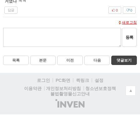
거였나 ㅋㅋ
답글
0
0
새로고침
등록
목록
본문
이전
다음
댓글보기
로그인
PC화면
퀵링크
설정
청소년보호정책
이용약관
개인정보처리방침
▲
불법촬영물신고안내
(주)
인
벤