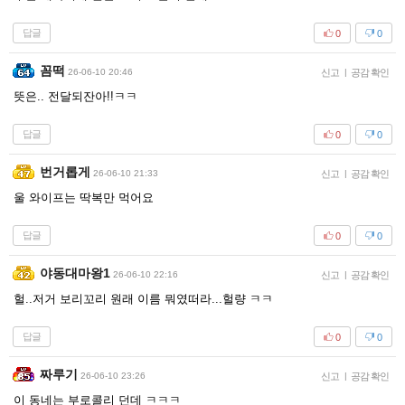
답글
0
0
꼼떡
26-06-10 20:46
신고
|
공감 확인
뜻은.. 전달되잔아!!ㅋㅋ
답글
0
0
번거롭게
26-06-10 21:33
신고
|
공감 확인
울 와이프는 딱복만 먹어요
답글
0
0
야동대마왕1
26-06-10 22:16
신고
|
공감 확인
헐..저거 보리꼬리 원래 이름 뭐였떠라...헐량 ㅋㅋ
답글
0
0
짜루기
26-06-10 23:26
신고
|
공감 확인
이 동네는 부로콜리 던데 ㅋㅋㅋ