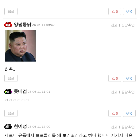
답글
0
0
양념통닭
26-06-11 09:42
신고
|
공감 확인
칡촉..
답글
0
0
롯데검
26-06-11 11:01
신고
|
공감 확인
ㅋㅋㅋㅋㅋㅋ
답글
0
0
한예성
26-06-11 18:09
신고
|
공감 확인
제로비 유튭에서 브로클리를 왜 보리꼬리라고 하나 했더니 저기서 나온