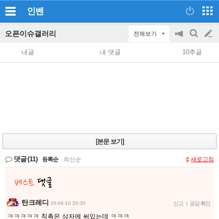
인벤
오픈이슈갤러리
전체보기
공
검
글
지
색
내글
내 댓글
10추글
on/off
쓰
기
[본문 보기]
댓글
(11)
등록순
|
최신순
새로고침
탄크레디
26-06-10 20:30
신고
|
공감 확인
ㅋㅋㅋㅋㅋ 칙촉은 상자에 써있는데 ㅋㅋㅋ