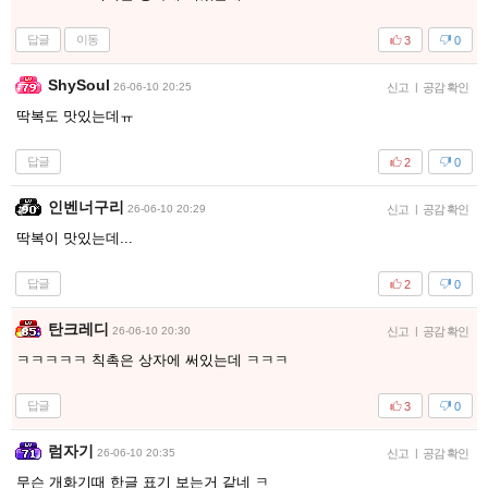
답글
이동
3
0
ShySoul
26-06-10 20:25
신고
|
공감 확인
딱복도 맛있는데ㅠ
답글
2
0
인벤너구리
26-06-10 20:29
신고
|
공감 확인
딱복이 맛있는데...
답글
2
0
탄크레디
26-06-10 20:30
신고
|
공감 확인
ㅋㅋㅋㅋㅋ 칙촉은 상자에 써있는데 ㅋㅋㅋ
답글
3
0
럼자기
26-06-10 20:35
신고
|
공감 확인
무슨 개화기때 한글 표기 보는거 같네 ㅋ