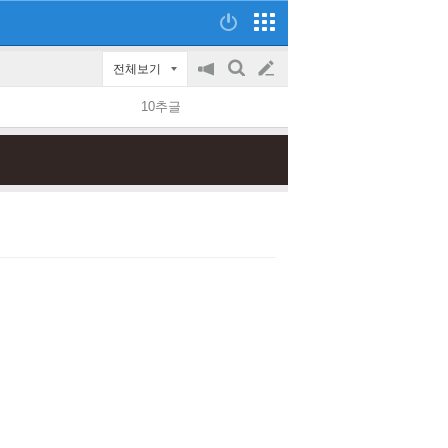
전체보기
공
검
글
지
색
10추글
on/off
쓰
기