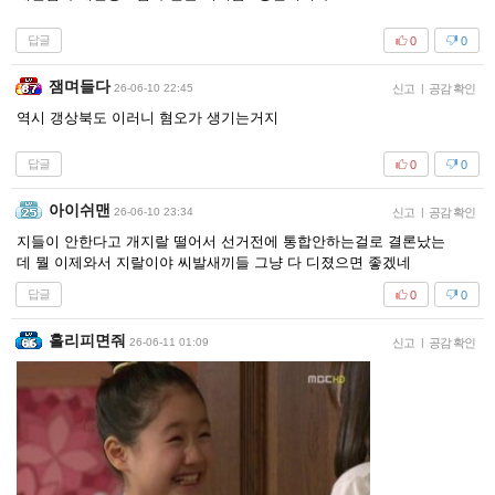
답글
0
0
잼며들다
26-06-10 22:45
신고
|
공감 확인
역시 갱상북도 이러니 혐오가 생기는거지
답글
0
0
아이쉬맨
26-06-10 23:34
신고
|
공감 확인
지들이 안한다고 개지랄 떨어서 선거전에 통합안하는걸로 결론났는
데 뭘 이제와서 지랄이야 씨발새끼들 그냥 다 디졌으면 좋겠네
답글
0
0
홀리피면줘
26-06-11 01:09
신고
|
공감 확인