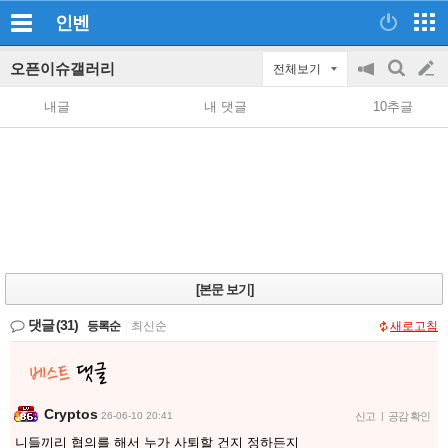
인벤
오픈이슈갤러리
전체보기
공
검
글
지
색
내글
내 댓글
10추글
on/off
쓰
기
[본문 보기]
댓글
(31)
등록순
|
최신순
새로고침
Cryptos
26-06-10 20:41
신고
|
공감 확인
니들끼리 협의를 해서 누가 사퇴할 건지 정하든지