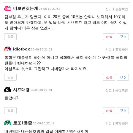
너보면짖는개
26-06-10 21:52
신고
|
공감 확인
김부겸 후보가 말했다. 이미 20조 중에 10조는 안되니 노력해서 10조라
도 받아오게 하겠다고. 뭔 말을 바꿔 ㅅㅂㄹㅁ 라고 해도 이미 꼭지 이렇
게 뽑히니 아무 상관 없겠지.
답글
0
0
idiotbox
26-06-10 21:53
신고
|
공감 확인
통합은 대통령이 하는게 아니고 국회에서 해야 하는데 대구•경북 국회의
원들이 반대하던데??
이철우씨 헛소리 그만하고 니네당가서 따지세요.
답글
0
0
샤프대령
26-06-10 22:13
신고
|
공감 확인
돌았나?
답글
0
0
로또1등좀
26-06-10 22:41
신고
|
공감 확인
내란범과 내란옹호범과 일을 어캐함? 병신새끼야