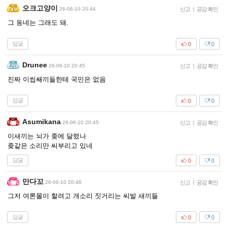
오크고양이
26-06-10 20:44
신고
|
공감 확인
그 동네는 그래도 돼.
답글
0
0
Drunee
26-06-10 20:45
신고
|
공감 확인
진짜 이씹쌔끼들한테 국민은 없음
답글
0
0
Asumikana
26-06-10 20:45
신고
|
공감 확인
이새끼는 뇌가 좆에 달렸나
좆같은 소리만 씨부리고 있네
답글
0
0
만다꼬
26-06-10 20:46
신고
|
공감 확인
그저 여론몰이 할려고 개소리 짓거리는 씨발 새끼들
답글
0
0