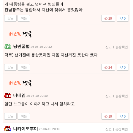
왜 대통령을 걸고 넘어져 병신들이
전남광주는 통합해서 지선에 맞춰서 뽑았잖아
답글
이동
29
0
낭만꿀벌
26-06-10 20:42
신고
|
공감 확인
팩트) 선거전에 통합못하면 다음 지선까진 못한다 했다
답글
이동
24
0
니네임
26-06-10 20:40
신고
|
공감 확인
일단 느그둘이 이야기하고 나서 말하라고
답글
이동
19
0
니카이도후미
26-06-10 20:40
신고
|
공감 확인