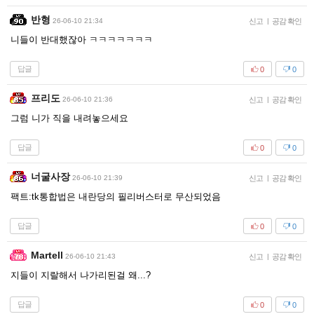
반형
26-06-10 21:34
신고
|
공감 확인
니들이 반대했잖아 ㅋㅋㅋㅋㅋㅋㅋ
답글
0
0
프리도
26-06-10 21:36
신고
|
공감 확인
그럼 니가 직을 내려놓으세요
답글
0
0
너굴사장
26-06-10 21:39
신고
|
공감 확인
팩트:tk통합법은 내란당의 필리버스터로 무산되었음
답글
0
0
Martell
26-06-10 21:43
신고
|
공감 확인
지들이 지랄해서 나가리된걸 왜...?
답글
0
0