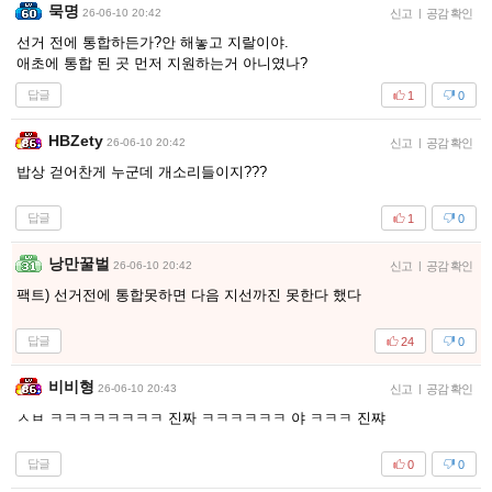
묵명
26-06-10 20:42
신고
|
공감 확인
선거 전에 통합하든가?안 해놓고 지랄이야.
애초에 통합 된 곳 먼저 지원하는거 아니였나?
답글
1
0
HBZety
26-06-10 20:42
신고
|
공감 확인
밥상 걷어찬게 누군데 개소리들이지???
답글
1
0
낭만꿀벌
26-06-10 20:42
신고
|
공감 확인
팩트) 선거전에 통합못하면 다음 지선까진 못한다 했다
답글
24
0
비비형
26-06-10 20:43
신고
|
공감 확인
ㅅㅂ ㅋㅋㅋㅋㅋㅋㅋㅋ 진짜 ㅋㅋㅋㅋㅋㅋ 야 ㅋㅋㅋ 진쨔
답글
0
0