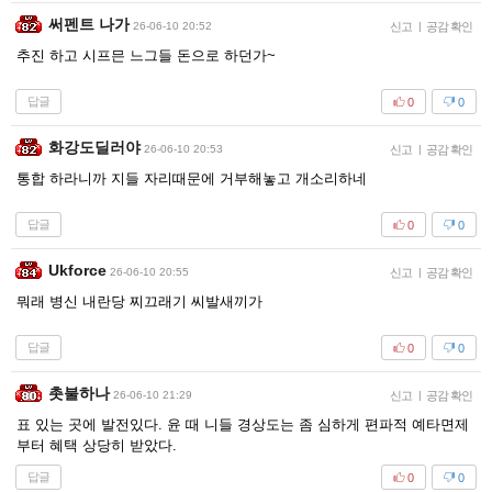
써펜트 나가
26-06-10 20:52
신고
|
공감 확인
추진 하고 시프믄 느그들 돈으로 하던가~
답글
0
0
화강도딜러야
26-06-10 20:53
신고
|
공감 확인
통합 하라니까 지들 자리때문에 거부해놓고 개소리하네
답글
0
0
Ukforce
26-06-10 20:55
신고
|
공감 확인
뭐래 병신 내란당 찌끄래기 씨발새끼가
답글
0
0
촛불하나
26-06-10 21:29
신고
|
공감 확인
표 있는 곳에 발전있다. 윤 때 니들 경상도는 좀 심하게 편파적 예타면제
부터 혜택 상당히 받았다.
답글
0
0