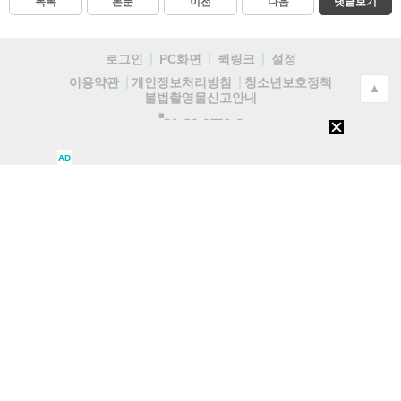
목록
본문
이전
다음
댓글보기
로그인
PC화면
퀵링크
설정
청소년보호정책
이용약관
개인정보처리방침
▲
불법촬영물신고안내
(주)
인
벤
AD