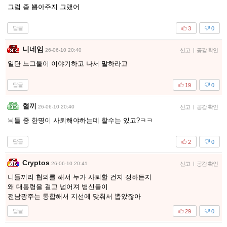
그럼 좀 뽑아주지 그랬어
답글
3
0
니네임
26-06-10 20:40
신고
|
공감 확인
일단 느그둘이 이야기하고 나서 말하라고
답글
19
0
혈끼
26-06-10 20:40
신고
|
공감 확인
늬들 중 한명이 사퇴해야하는데 할수는 있고?ㅋㅋ
답글
2
0
Cryptos
26-06-10 20:41
신고
|
공감 확인
니들끼리 협의를 해서 누가 사퇴할 건지 정하든지
왜 대통령을 걸고 넘어져 병신들이
전남광주는 통합해서 지선에 맞춰서 뽑았잖아
답글
29
0