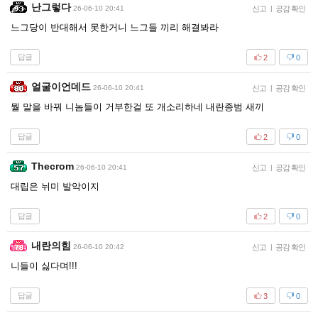
난그렇다
26-06-10 20:41
신고
|
공감 확인
느그당이 반대해서 못한거니 느그들 끼리 해결봐라
답글
2
0
얼굴이언데드
26-06-10 20:41
신고
|
공감 확인
뭘 말을 바꿔 니놈들이 거부한걸 또 개소리하네 내란종범 새끼
답글
2
0
Thecrom
26-06-10 20:41
신고
|
공감 확인
대립은 뉘미 발악이지
답글
2
0
내란의힘
26-06-10 20:42
신고
|
공감 확인
니들이 싫다며!!!
답글
3
0