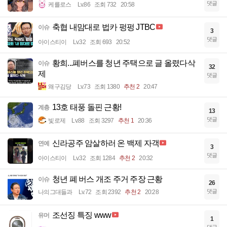
댓글
케를로스
Lv.86
조회 732
20:58
축협 내맘대로 법카 펑펑 JTBC
이슈
3
댓글
아이스티이
Lv.32
조회 693
20:52
황희...폐버스를 청년 주택으로 글 올렸다삭
이슈
32
제
댓글
왜구김당
Lv.73
조회 1380
추천 2
20:47
13호 태풍 돌핀 근황!
계층
13
댓글
빛로제
Lv.88
조회 3297
추천 1
20:36
신라공주 암살하러 온 백제 자객
연예
3
댓글
아이스티이
Lv.32
조회 1284
추천 2
20:32
청년 폐 버스 개조 주거 주장 근황
이슈
26
댓글
나의그대들과
Lv.72
조회 2392
추천 2
20:28
조선징 특징 www
유머
1
댓글