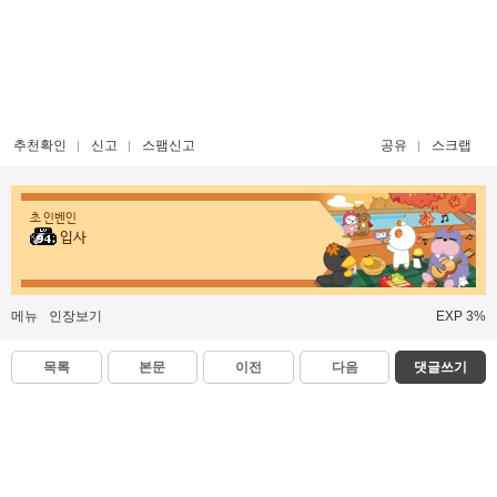
추천확인
신고
스팸신고
공유
스크랩
초 인벤인
입사
메뉴
인장보기
EXP 3%
목록
본문
이전
다음
댓글쓰기