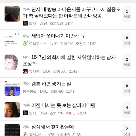
단지 내 방송 아나운서를 바꾸고 나서 집중도
계층
1
가 확 올라갔다는 한 아파트의 안내방송
댓글
입사
Lv.94
조회 514
21:44
세입자 쫓아내기 미안해 ㅠ
이슈
8
댓글
드라고노브
Lv.90
조회 610
추천 1
21:42
1847년 의학서에 실린 자위 많이하는 남자
유머
2
초상화
댓글
옆사마
Lv.87
조회 560
21:42
결혼 하면 생기는 일
유머
0
댓글
봄봄봉필
Lv.31
조회 496
21:41
이젠 다시는 못 보는 삼파이더맨
계층
4
댓글
입사
Lv.94
조회 776
추천 1
21:38
심심해서 찾아봤는데
기타
2
댓글
장재시카
Lv.76
조회 445
21:38