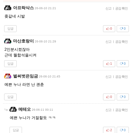
아프락삭스
26-06-10 21:21
신고
|
공감 확인
좆같네 시발
답글
0
0
마산호랑이
26-06-10 21:29
신고
|
공감 확인
2인분시켰잖아
근데 뭘합석을시켜
답글
1
0
벌써벗은임금
26-06-10 21:45
신고
|
공감 확인
예쁜 누나 라면 난 괜츈
답글
0
0
메테오
26-06-11 00:11
신고
|
공감 확인
예쁜 누나가 거절할듯 ㅋㅋ
답글
2
0