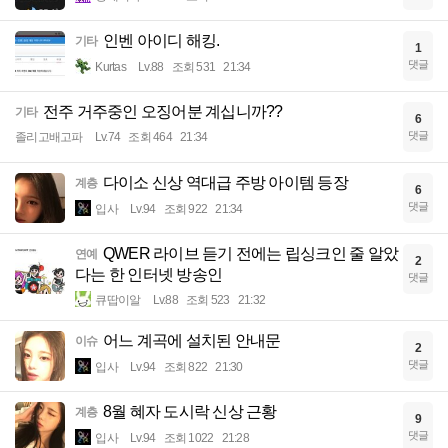
인벤 아이디 해킹.
기타
1
댓글
Kurtas
Lv.88
조회 531
21:34
전주 거주중인 오징어분 계십니까??
기타
6
댓글
졸리고배고파
Lv.74
조회 464
21:34
다이소 신상 역대급 주방 아이템 등장
계층
6
댓글
입사
Lv.94
조회 922
21:34
QWER 라이브 듣기 전에는 립싱크인 줄 알았
연예
2
다는 한 인터넷 방송인
댓글
큐땁이알
Lv.88
조회 523
21:32
어느 계곡에 설치된 안내문
이슈
2
댓글
입사
Lv.94
조회 822
21:30
8월 혜자 도시락 신상 근황
계층
9
댓글
입사
Lv.94
조회 1022
21:28