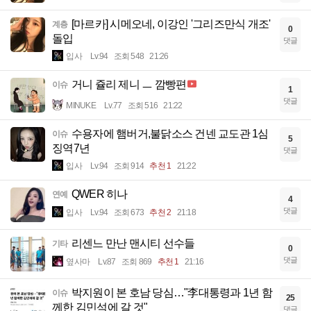
[마르카] 시메오네, 이강인 '그리즈만식 개조'
계층
0
돌입
댓글
입사
Lv.94
조회 548
21:26
거니 쥴리 제니 ㅡ 깜빵편
이슈
1
댓글
MINUKE
Lv.77
조회 516
21:22
수용자에 햄버거,불닭소스 건넨 교도관 1심
이슈
5
징역7년
댓글
입사
Lv.94
조회 914
추천 1
21:22
QWER 히나
연예
4
댓글
입사
Lv.94
조회 673
추천 2
21:18
리센느 만난 맨시티 선수들
기타
0
댓글
옆사마
Lv.87
조회 869
추천 1
21:16
박지원이 본 호남 당심…"李대통령과 1년 함
이슈
25
께한 김민석에 갈 것"
댓글