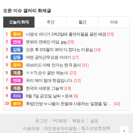
오픈 이슈 갤러리 화제글
오늘의 화제
주간
월간
이슈
1
유머
[29]
나영석 피디가 1박2일때 출연자들을 굴린 배경
2
연예
[29]
뜻밖의 연예인 미담..jpg
3
감동
[14]
오픈 후 3개월치 예약 다 찼다는 미용실
4
감동
[17]
어떤 공익근무요원 이야기
5
유머
[31]
파브리도 이해 안가는 한국 음식
6
계층
[23]
ㅇㅎ?) 순수 골반 재능녀.
7
연예
[12]
우리 메이 절대 핫걸입니다.
8
계층
[19]
한국의 새로운 그늘막
9
지식
[6]
8월 7일 금요일 날씨 + 운세
10
유머
[42]
후방)인방 누나들이 돈벌때 사용하는 밑캠을 알아보자
로그인
PC화면
퀵링크
설정
청소년보호정책
이용약관
개인정보처리방침
▲