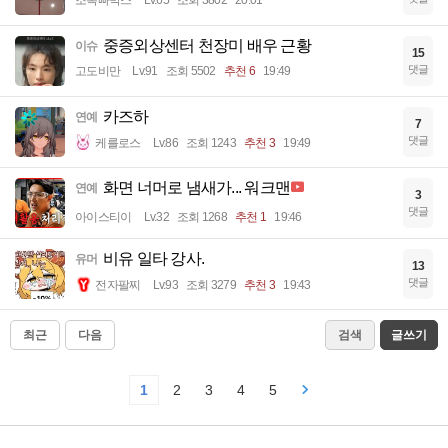
중증외상센터 천장미 배우 근황
이슈
15
댓글
고도비만
Lv.91
조회 5502
추천 6
19:49
카즈하
연예
7
댓글
케를로스
Lv.86
조회 1243
추천 3
19:49
화면 너머로 냄새가... 워크맨
연예
3
댓글
아이스티이
Lv.32
조회 1268
추천 1
19:46
비유 일타 강사.
유머
13
댓글
전자팔찌
Lv.93
조회 3279
추천 3
19:43
최근
다음
검색
글쓰기
1
2
3
4
5