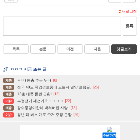
새로고침
등록
목록
본문
이전
다음
댓글보기
ㅇㅇㄱ 지금 뜨는 글
ㅎㅂ) 봉춤 추는 누나
[8]
계층
전국 40도 폭염경보중에 오늘자 밀양 얼음골.
[25]
계층
13호 태풍 돌핀 근황!
[13]
계층
부정선거 재선거!!! ㅋㅋㅋㅋ
[22]
이슈
장수풍뎅이한테 박혀버린 사람.
[18]
계층
청년 폐 버스 개조 주거 주장 근황
[26]
이슈