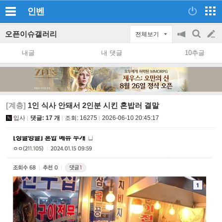
인벤
오픈이슈갤러리
전체보기
공
검
글
지
색
내글
내 댓글
10추글
on/off
쓰
기
[계층]
1인 식사 안돼서 2인분 시킨 혼밥러 결말
입사
댓글: 17 개
조회:
16275
2026-06-10 20:45:17