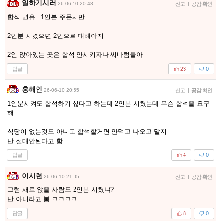
일하기시러
26-06-10 20:48
신고
|
공감 확인
합석 권유 : 1인분 주문시만
2인분 시켰으면 2인으로 대해야지
2인 앉아있는 곳은 합석 안시키자나 씨바럼들아
답글
23
0
홍해인
26-06-10 20:55
신고
|
공감 확인
1인분시켜도 합석하기 싫다고 하는데 2인분 시켰는데 무슨 합석을 요구
해
식당이 없는것도 아니고 합석할거면 안먹고 나오고 말지
난 절대안된다고 함
답글
4
0
이시련
26-06-10 21:05
신고
|
공감 확인
그럼 새로 앉을 사람도 2인분 시켰냐?
난 아니라고 봄 ㅋㅋㅋㅋ
답글
8
0