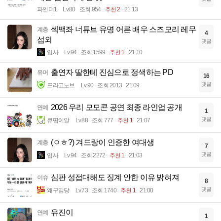
파인더1
Lv.80
조회 954
추천 2
21:13
섹백좌 너튜브 유명 어른 배우 스즈모리 레무
계층
4
섭외
댓글
입사
Lv.94
조회 1599
추천 1
21:10
출연자 딸한테 진심으로 정색하는 PD
유머
16
댓글
드라고노브
Lv.90
조회 2013
21:09
2026 우리 모모콘 공연 최종 라인업 공개
연예
1
댓글
큐땁이알
Lv.88
조회 777
추천 1
21:07
(ㅇㅎ?) 겨드랑이 인증한 여대생
계층
7
댓글
입사
Lv.94
조회 2272
추천 1
21:03
심판 성접대해도 징계 안한 이유 밝혀져
이슈
8
댓글
왜구김당
Lv.73
조회 1740
추천 1
21:00
유진이
연예
1