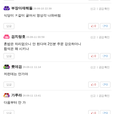
부장아재해돌
26-06-10 22:39
신고
|
공감 확인
식당이 ㅈ같이 굴어서 영상각 나와버림
답글
0
0
검치랑호
26-06-11 00:59
신고
|
공감 확인
혼밥은 자리없으니 안 된다며 2인분 주문 강요하더니
합석은 왜 시키나
답글
0
0
롯데검
26-06-11 11:14
신고
|
공감 확인
저런데는 안가야
답글
0
0
가루라
26-06-11 13:41
신고
|
공감 확인
다음부터 안 가
답글
0
0