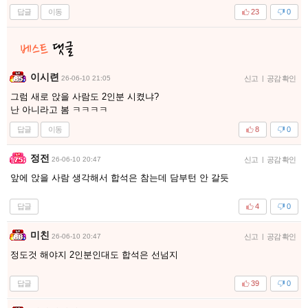
답글
이동
23
0
이시련
26-06-10 21:05
신고
|
공감 확인
그럼 새로 앉을 사람도 2인분 시켰냐?
난 아니라고 봄 ㅋㅋㅋㅋ
답글
이동
8
0
정전
26-06-10 20:47
신고
|
공감 확인
앞에 앉을 사람 생각해서 합석은 참는데 담부턴 안 갈듯
답글
4
0
미친
26-06-10 20:47
신고
|
공감 확인
정도것 해야지 2인분인대도 합석은 선넘지
답글
39
0