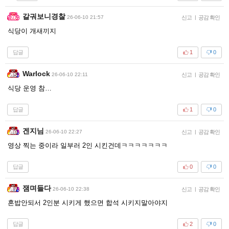
갈궈보니경찰
26-06-10 21:57
신고
|
공감 확인
식당이 개새끼지
답글
1
0
Warlock
26-06-10 22:11
신고
|
공감 확인
식당 운영 참…
답글
1
0
겐지님
26-06-10 22:27
신고
|
공감 확인
영상 찍는 중이라 일부러 2인 시킨건데ㅋㅋㅋㅋㅋㅋㅋ
답글
0
0
잼며들다
26-06-10 22:38
신고
|
공감 확인
혼밥안되서 2인분 시키게 했으면 합석 시키지말아야지
답글
2
0