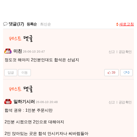
댓글
(17)
등록순
|
최신순
새로고침
미친
26-06-10 20:47
신고
|
공감 확인
정도것 해야지 2인분인대도 합석은 선넘지
답글
이동
39
0
일하기시러
26-06-10 20:48
신고
|
공감 확인
합석 권유 : 1인분 주문시만
2인분 시켰으면 2인으로 대해야지
2인 앉아있는 곳은 합석 안시키자나 씨바럼들아