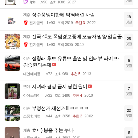
Jple
Lv.90
조회 1088
20:27
장수풍뎅이한테 박혀버린 사람.
계층
18
댓글
전자팔찌
Lv.93
조회 2819
추천 3
20:22
전국 40도 폭염경보중에 오늘자 밀양 얼음골.
계층
25
댓글
전자팔찌
Lv.93
조회 3805
20:19
정청래 후보 유튜브 출연 및 인터뷰 라이브-
이슈
5
김승현의논제
댓글
내안에퍼플
Lv.73
조회 960
추천 5
20:13
시녀라 겸상 금지 당한 원이
연예
7
댓글
아이스티이
Lv.32
조회 1486
추천 4
20:10
부정선거 재선거!!! ㅋㅋㅋㅋ
이슈
22
댓글
소중한바램
Lv.44
조회 3058
추천 2
20:02
ㅎㅂ) 봉춤 추는 누나
계층
8
댓글
조폭빠박스
Lv.65
조회 3802
20:01