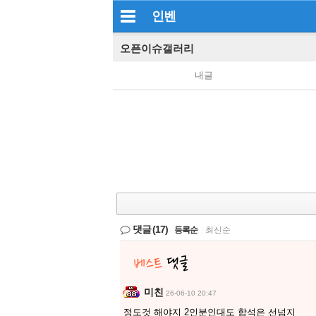
인벤
오픈이슈갤러리
내글
댓글
(17)
등록순
|
최신순
미친
26-06-10 20:47
정도것 해야지 2인분인대도 합석은 선넘지