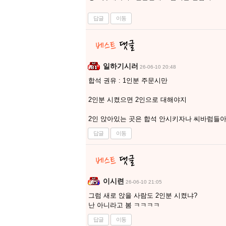
답글
이동
일하기시러
26-06-10 20:48
합석 권유 : 1인분 주문시만
2인분 시켰으면 2인으로 대해야지
2인 앉아있는 곳은 합석 안시키자나 씨바럼들
답글
이동
이시련
26-06-10 21:05
그럼 새로 앉을 사람도 2인분 시켰냐?
난 아니라고 봄 ㅋㅋㅋㅋ
답글
이동