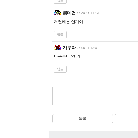
답글
롯데검
26-06-11 11:14
저런데는 안가야
답글
가루라
26-06-11 13:41
다음부터 안 가
답글
목록