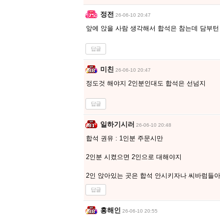
정전
26-06-10 20:47
앞에 앉을 사람 생각해서 합석은 참는데 담부턴
답글
미친
26-06-10 20:47
정도것 해야지 2인분인대도 합석은 선넘지
답글
일하기시러
26-06-10 20:48
합석 권유 : 1인분 주문시만
2인분 시켰으면 2인으로 대해야지
2인 앉아있는 곳은 합석 안시키자나 씨바럼들
답글
홍해인
26-06-10 20:55