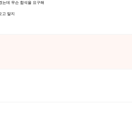
켰는데 무슨 합석을 요구해
오고 말지