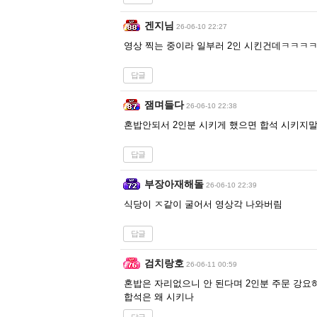
겐지님
26-06-10 22:27
영상 찍는 중이라 일부러 2인 시킨건데ㅋㅋㅋ
답글
잼며들다
26-06-10 22:38
혼밥안되서 2인분 시키게 했으면 합석 시키지
답글
부장아재해돌
26-06-10 22:39
식당이 ㅈ같이 굴어서 영상각 나와버림
답글
검치랑호
26-06-11 00:59
혼밥은 자리없으니 안 된다며 2인분 주문 강요
합석은 왜 시키나