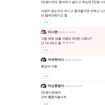
1인분시켜도 합석하기 싫다고 하는데 2인분 시
식당이 없는것도 아니고 합석할거면 안먹고 나
난 절대안된다고 함
답글
이시련
26-06-10 21:05
그럼 새로 앉을 사람도 2인분 시켰냐?
난 아니라고 봄 ㅋㅋㅋㅋ
답글
아프락삭스
26-06-10 21:21
좆같네 시발
답글
마산호랑이
26-06-10 21:29
2인분시켰잖아
근데 뭘합석을시켜
답글