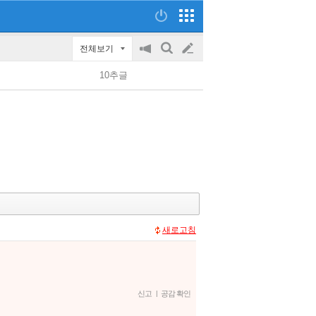
전체보기
공
검
글
지
색
10추글
on/off
쓰
기
새로고침
신고
|
공감 확인