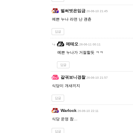
벌써벗은임금
26-06-10 21:45
예쁜 누나 라면 난 괜츈
답글
메테오
26-06-11 00:11
예쁜 누나가 거절할듯 ㅋㅋ
답글
갈궈보니경찰
26-06-10 21:57
식당이 개새끼지
답글
Warlock
26-06-10 22:11
식당 운영 참…
답글