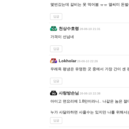
몇번갔는데 갈비는 못 먹어봄 ㅠㅠ 열씨미 돈
답글
천상수호령
26-06-10 21:31
가격이 선넘네
답글
Lokholar
26-06-10 22:26
우레옥 평냉은 유명한 곳 중에서 가장 간이 센 
답글
사랑방손님
26-06-10 22:38
아이고 면요리에 1.8만이라니.. 나같은 놈은 
누가 사달라하면 사줄수는 있지만 나를 위해서는
답글