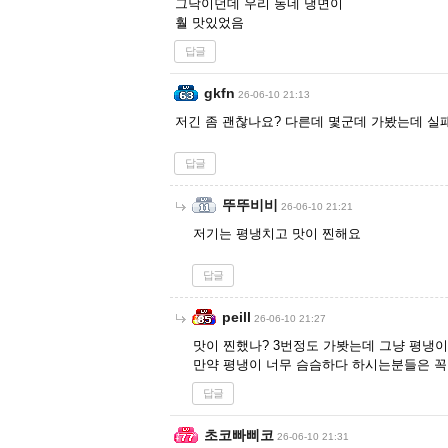
그닥이던데 우리 동네 냉면이
훨 맛있었음
답글
gkfn
26-06-10 21:13
저긴 좀 괜찮나요? 다른데 몇군데 가봤는데 실
답글
뚜뚜비비
26-06-10 21:21
저기는 평냉치고 맛이 찐해요
답글
peill
26-06-10 21:27
맛이 찐했나? 3번정도 가봣는데 그냥 평냉
만약 평냉이 너무 슴슴하다 하시는분들은 꼭
답글
초코빠삐코
26-06-10 21:31