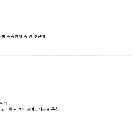
패함 슴슴한게 좀 안 맞던데
이던데
 고기류 시켜서 같이드시는걸 추천