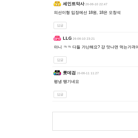
세인트악사
26-06-10 22:47
의선이형 입장에선 18원, 18은 오창석
답글
LLG
26-06-10 23:21
아니 ㅋㅋ 다들 가난해요? 걍 맛나면 먹는가격
답글
롯데검
26-06-11 11:27
평냉 땡기네요
답글