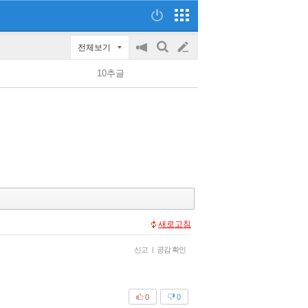
전체보기
공
검
글
지
색
10추글
on/off
쓰
기
새로고침
신고
|
공감 확인
0
0