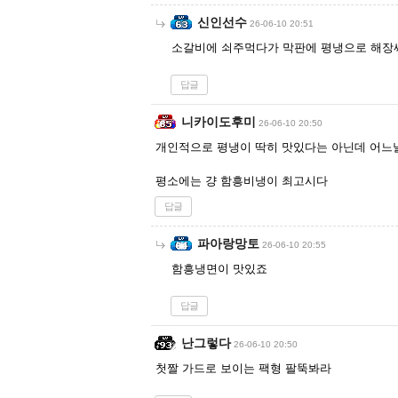
신인선수
26-06-10 20:51
소갈비에 쇠주먹다가 막판에 평냉으로 해장싸
답글
니카이도후미
26-06-10 20:50
개인적으로 평냉이 딱히 맛있다는 아닌데 어느
평소에는 걍 함흥비냉이 최고시다
답글
파아랑망토
26-06-10 20:55
함흥냉면이 맛있죠
답글
난그렇다
26-06-10 20:50
첫짤 가드로 보이는 팩형 팔뚝봐라