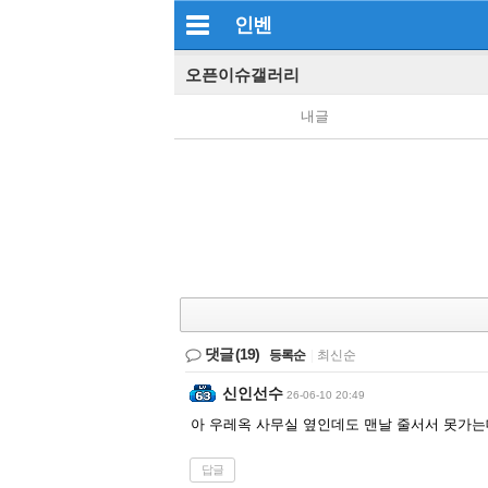
인벤
오픈이슈갤러리
내글
댓글
(19)
등록순
|
최신순
신인선수
26-06-10 20:49
아 우레옥 사무실 옆인데도 맨날 줄서서 못가는
답글