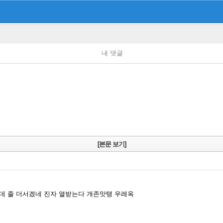
내 댓글
[본문 보기]
데 줄 더서겠네 진자 열받는다 개존맛탱 우레옥