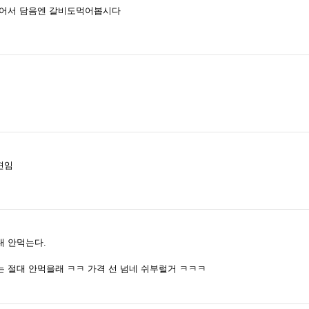
벌어서 담음엔 갈비도먹어봅시다
편임
절대 안먹는다.
 절대 안먹을래 ㅋㅋ 가격 선 넘네 쉬부럴거 ㅋㅋㅋ