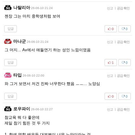
나탈리아
26-06-10 21:24
신고
|
공감 확인
젠장 그는 마치 중학생처럼 보여
답글
0
0
마나군
26-06-10 21:24
신고
|
공감 확인
그 머지... Av에서 애들연기 하는 성인 느낌이였음
답글
1
0
타입
26-06-10 22:00
신고
|
공감 확인
와 그거 보면서 저건 진짜 너무한다 했음 ㅡㅡ... 노양심
답글
0
0
로우파이
26-06-10 22:27
신고
|
공감 확인
참교육 뭐 다 좋은데
제일 참기 힘든 것 두 가지
1. 학생 역할 배우들 대부분이 너무 노안이라는 것