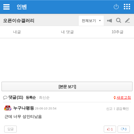
인벤
오픈이슈갤러리
전체보기
공
검
글
지
색
내글
내 댓글
10추글
on/off
쓰
기
[본문 보기]
댓글
(11)
등록순
|
최신순
새로고침
누구나평등
26-06-10 20:54
신고
|
공감 확인
근데 너무 성인티났음
답글
1
0