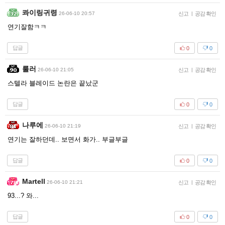
콰이링귀령
26-06-10 20:57
신고
|
공감 확인
연기잘함ㅋㅋ
답글
0
0
룰러
26-06-10 21:05
신고
|
공감 확인
스텔라 블레이드 논란은 끝났군
답글
0
0
나루에
26-06-10 21:19
신고
|
공감 확인
연기는 잘하던데.. 보면서 화가.. 부글부글
답글
0
0
Martell
26-06-10 21:21
신고
|
공감 확인
93...? 와...
답글
0
0