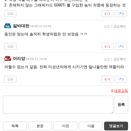
2. 존재하지 않는 그래픽카드 5090Ti 를 구입한 놈이 작중에 등장하는 것
답글
1
0
알바대란
26-06-10 23:54
신고
|
공감 확인
동안은 맞는데 솔직히 학생처럼은 안 보였음 ㅋㅋ
답글
1
0
어리양
26-06-11 16:04
신고
|
공감 확인
어쩔수 없는거 같음. 진짜 미성년자에게 시키기엔 말나올만한 역할이라
답글
0
0
새로고침
등록
목록
본문
이전
다음
댓글보기