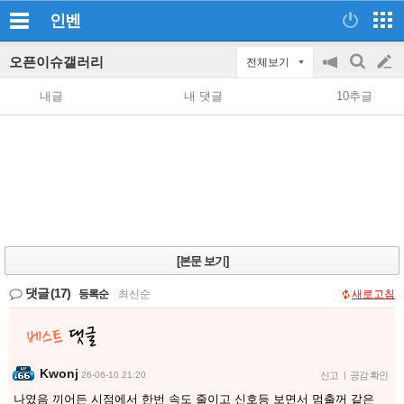
인벤
오픈이슈갤러리
전체보기
공
검
글
지
색
내글
내 댓글
10추글
on/off
쓰
기
[본문 보기]
댓글
(17)
등록순
|
최신순
새로고침
Kwonj
26-06-10 21:20
신고
|
공감 확인
나였음 끼어든 시점에서 한번 속도 줄이고 신호등 보면서 멈출꺼 같은