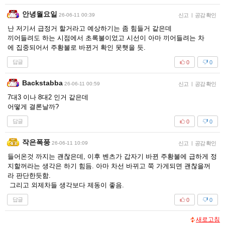
안녕월요일
26-06-11 00:39
신고
|
공감 확인
난 저기서 급정거 할거라고 예상하기는 좀 힘들거 같은데
끼어들려도 하는 시점에서 초록불이었고 시선이 아마 끼어들려는 차
에 집중되어서 주황불로 바뀐거 확인 못햇을 듯.
답글
0
0
Backstabba
26-06-11 00:59
신고
|
공감 확인
7대3 이나 8대2 인거 같은데
어떻게 결론날까?
답글
0
0
작은폭풍
26-06-11 10:09
신고
|
공감 확인
들어온것 까지는 괜찮은데, 이후 벤츠가 갑자기 바뀐 주황불에 급하게 정
지할꺼라는 생각은 하기 힘듬. 아마 차선 바뀌고 쭉 가게되면 괜찮을꺼
라 판단한듯함.
그리고 외제차들 생각보다 제동이 좋음.
답글
0
0
새로고침