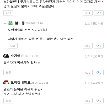
노란불인대 뒷차속도보고 정차하던가 피해서 가야지 이거 교차로 차선변
경에 실선도 물어서 10대 과실같은대
답글
1
0
불또롱
26-06-10 21:20
신고
|
공감 확인
노란불일때 저는 지나갑니다
저렇게 뒤에서 박을 뻔 했고 박는것도 몇번 봐서
답글
0
0
소기애
26-06-10 21:05
신고
|
공감 확인
블박차가 국산차면 앞차 승
답글
0
0
오이갤네임드
26-06-10 21:05
신고
|
공감 확인
벤츠가 들어온 이유가 뭐임?
저건 그냥 사고 유발같은데
답글
0
0