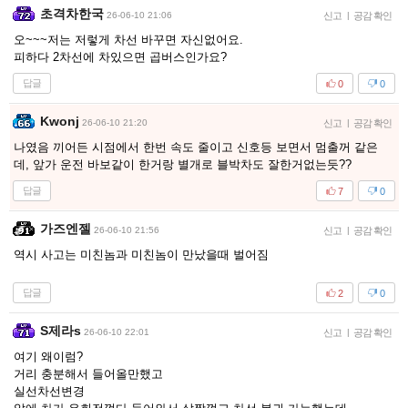
초격차한국
26-06-10 21:06
신고
|
공감 확인
오~~~저는 저렇게 차선 바꾸면 자신없어요.
피하다 2차선에 차있으면 곱버스인가요?
답글
0
0
Kwonj
26-06-10 21:20
신고
|
공감 확인
나였음 끼어든 시점에서 한번 속도 줄이고 신호등 보면서 멈출꺼 같은
데, 앞가 운전 바보같이 한거랑 별개로 블박차도 잘한거없는듯??
답글
7
0
가즈엔젤
26-06-10 21:56
신고
|
공감 확인
역시 사고는 미친놈과 미친놈이 만났을때 벌어짐
답글
2
0
S제라s
26-06-10 22:01
신고
|
공감 확인
여기 왜이럼?
거리 충분해서 들어올만했고
실선차선변경