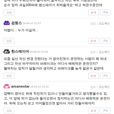
앞에 차가 우회전꺽다 들어와서 살짝꺽고 차선 복귀 가능했는데
순수 앞차 과실100퍼에 병신새끼가 처박을게요~하고 박은수준인데
답글
0
0
검둥스
26-06-10 22:07
신고
|
공감 확인
어렵다... 누가 이길까...
답글
0
0
한스메이어
26-06-10 22:49
신고
|
공감 확인
요즘 실선 차선 변경 안된다는 거 없어진듯이 운전하는 사람이 꽤 되네
그리고 차선 바꾸자마자 브레이크는 어디서 배워먹은 운전인지?
블박차는 앞차가 달릴거라 생각하고 브레이크를 늦게 밟은거 같은데
답글
0
1
arcanestar
26-06-10 23:20
신고
|
공감 확인
깜빡이 켰어도 뒤에 직진차가 있으니 안들어올거라고 생각했을수도 있
고, 더 앞에 차가 없는데 들어오면서 정지하는건 어디서 배워먹은 운전이
야. 뒤에 오는차 보고 끼어들었으면 밟아서 거리 만들어줘야지
답글
0
0