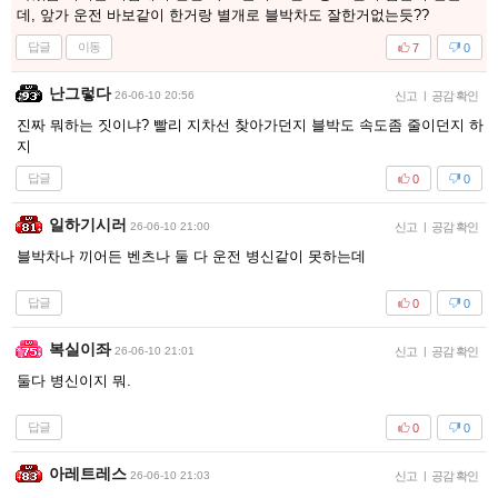
데, 앞가 운전 바보같이 한거랑 별개로 블박차도 잘한거없는듯??
답글
이동
7
0
난그렇다
26-06-10 20:56
신고
|
공감 확인
진짜 뭐하는 짓이냐? 빨리 지차선 찾아가던지 블박도 속도좀 줄이던지 하
지
답글
0
0
일하기시러
26-06-10 21:00
신고
|
공감 확인
블박차나 끼어든 벤츠나 둘 다 운전 병신같이 못하는데
답글
0
0
복실이좌
26-06-10 21:01
신고
|
공감 확인
둘다 병신이지 뭐.
답글
0
0
아레트레스
26-06-10 21:03
신고
|
공감 확인