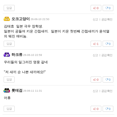
답글
0
0
오크고양이
26-06-10 22:50
신고
|
공감 확인
김태효 일본 극우 장학생.
일본이 공들여 키운 간첩새끼. 일본이 키운 첫번째 간첩새끼가 윤석열
의 뒈진 애비놈.
답글
1
0
하크류
26-06-10 22:59
신고
|
공감 확인
우리들의 일그러진 영웅 같네
"저 새끼 순 나쁜 새끼에요!"
답글
0
0
롯데검
26-06-11 11:31
신고
|
공감 확인
어휴
답글
0
0