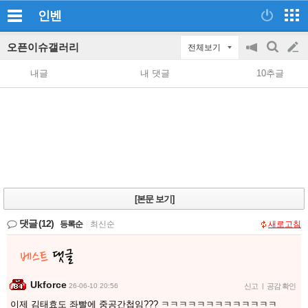
인벤
오픈이슈갤러리
전체보기
공
검
글
지
색
내글
내 댓글
10추글
on/off
쓰
기
[본문 보기]
댓글
(12)
등록순
|
최신순
새로고침
Ukforce
26-06-10 20:56
신고
|
공감 확인
이제 김태효도 좌빨에 중공간첩임??? ㅋㅋㅋㅋㅋㅋㅋㅋㅋㅋㅋㅋㅋ