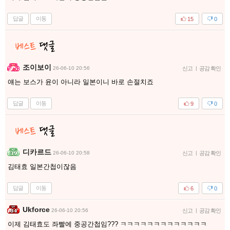
답글
이동
15
0
조이보이
26-06-10 20:56
신고
|
공감 확인
얘는 보스가 윤이 아니라 일본이니 바로 손절치죠
답글
이동
9
0
디카르드
26-06-10 20:58
신고
|
공감 확인
김태효 일본간첩이잖음
답글
이동
6
0
Ukforce
26-06-10 20:56
신고
|
공감 확인
이제 김태효도 좌빨에 중공간첩임??? ㅋㅋㅋㅋㅋㅋㅋㅋㅋㅋㅋㅋㅋ