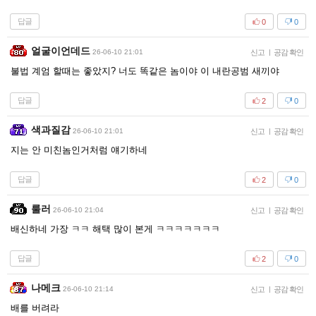
답글
0
0
얼굴이언데드
26-06-10 21:01
신고
|
공감 확인
불법 계엄 할때는 좋았지? 너도 똑같은 놈이야 이 내란공범 새끼야
답글
2
0
색과질감
26-06-10 21:01
신고
|
공감 확인
지는 안 미친놈인거처럼 얘기하네
답글
2
0
룰러
26-06-10 21:04
신고
|
공감 확인
배신하네 가장 ㅋㅋ 해택 많이 본게 ㅋㅋㅋㅋㅋㅋㅋ
답글
2
0
나메크
26-06-10 21:14
신고
|
공감 확인
배를 버려라