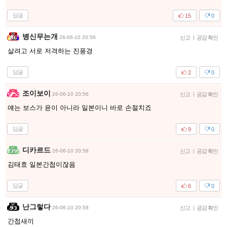
답글
15
0
병신무는개
26-06-10 20:56
신고
|
공감 확인
살려고 서로 저격하는 진풍경
답글
2
0
조이보이
26-06-10 20:56
신고
|
공감 확인
얘는 보스가 윤이 아니라 일본이니 바로 손절치죠
답글
9
0
디카르드
26-06-10 20:58
신고
|
공감 확인
김태효 일본간첩이잖음
답글
6
0
난그렇다
26-06-10 20:58
신고
|
공감 확인
간첩새끼