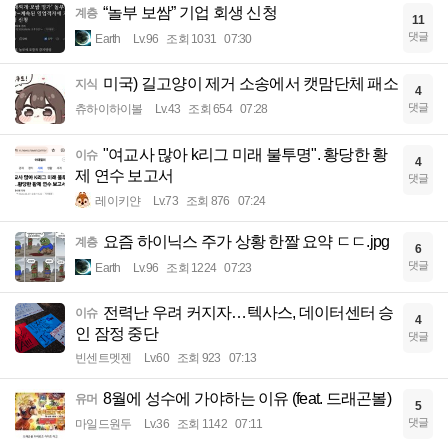
“놀부 보쌈” 기업 회생 신청
계층
11
댓글
Earth
Lv.96
조회 1031
07:30
미국) 길고양이 제거 소송에서 캣맘단체 패소
지식
4
댓글
츄하이하이볼
Lv.43
조회 654
07:28
"여교사 많아 k리그 미래 불투명". 황당한 황
이슈
4
제 연수 보고서
댓글
레이키얀
Lv.73
조회 876
07:24
요즘 하이닉스 주가 상황 한짤 요약 ㄷㄷ.jpg
계층
6
댓글
Earth
Lv.96
조회 1224
07:23
전력난 우려 커지자…텍사스, 데이터센터 승
이슈
4
인 잠정 중단
댓글
빈센트멧젠
Lv.60
조회 923
07:13
8월에 성수에 가야하는 이유 (feat. 드래곤볼)
유머
5
댓글
마일드원두
Lv.36
조회 1142
07:11