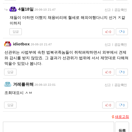
4월18일
26-06-10 21:47
신고
|
공감 확인
쟤들이 더하면 더했지 채용비리에 혈세로 해외여행다니지 선거 ㅈ같
이하지
답글
0
0
idiotbox
26-06-10 21:47
신고
|
공감 확인
선관위는 사법부에 속한 법복귀족놈들이 쥐락펴락하면서 외부에서 견제
와 감시를 받지 않았죠. 그 결과가 선관위가 법위에 서서 제멋대로 다해쳐
먹을수 있었나 봅니다.
답글
0
0
겨레를위해
26-06-10 22:01
신고
|
공감 확인
조희대요시 ㅅㅂ
답글
0
0
새로고침
등록