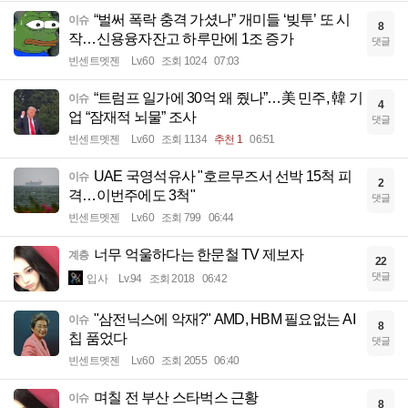
“벌써 폭락 충격 가셨나” 개미들 ‘빚투’ 또 시
이슈
8
작…신용융자잔고 하루만에 1조 증가
댓글
빈센트멧젠
Lv.60
조회 1024
07:03
“트럼프 일가에 30억 왜 줬나”…美 민주, 韓 기
이슈
4
업 “잠재적 뇌물” 조사
댓글
빈센트멧젠
Lv.60
조회 1134
추천 1
06:51
UAE 국영석유사 "호르무즈서 선박 15척 피
이슈
2
격…이번주에도 3척"
댓글
빈센트멧젠
Lv.60
조회 799
06:44
너무 억울하다는 한문철 TV 제보자
계층
22
댓글
입사
Lv.94
조회 2018
06:42
"삼전닉스에 악재?" AMD, HBM 필요없는 AI
이슈
8
칩 품었다
댓글
빈센트멧젠
Lv.60
조회 2055
06:40
며칠 전 부산 스타벅스 근황
이슈
8