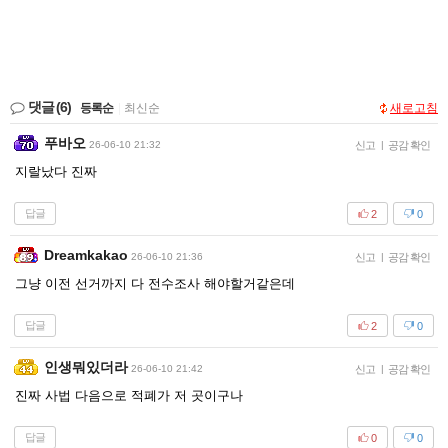
댓글
(6)
등록순
|
최신순
새로고침
푸바오
26-06-10 21:32
신고
|
공감 확인
지랄났다 진짜
답글
2
0
Dreamkakao
26-06-10 21:36
신고
|
공감 확인
그냥 이전 선거까지 다 전수조사 해야할거같은데
답글
2
0
인생뭐있더라
26-06-10 21:42
신고
|
공감 확인
진짜 사법 다음으로 적폐가 저 곳이구나
답글
0
0