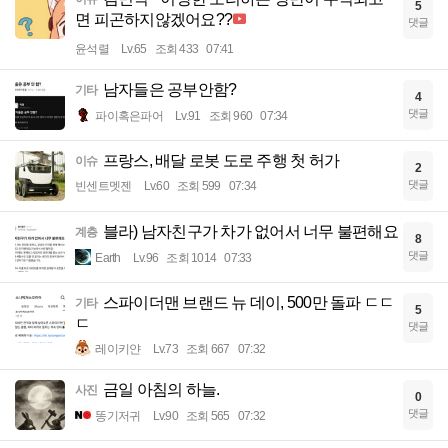
5
면 피곤하지않겠어요??
댓글
윤석렬
Lv.65
조회 433
07:41
남자들은 공부안함?
기타
4
댓글
파이혹은파어
Lv.91
조회 960
07:34
프랑스, 배달 로봇 도로 주행 첫 허가
이슈
2
댓글
빈센트멧젠
Lv.60
조회 599
07:34
블라) 남자친구가 차가 없어서 너무 불편해요
계층
8
댓글
Earth
Lv.96
조회 1014
07:33
스파이더맨 브랜드 뉴 데이, 500만 돌파 ㄷㄷ
기타
5
ㄷ
댓글
레이키얀
Lv.73
조회 667
07:32
금일 아침의 하늘.
사진
0
댓글
똥기저귀
Lv.90
조회 565
07:32