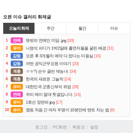
오픈 이슈 갤러리 화제글
오늘의 화제
주간
월간
이슈
1
연예
[30]
뜻밖의 연예인 미담..jpg
2
유머
[31]
나영석 피디가 1박2일때 출연자들을 굴린 배경
3
감동
[15]
오픈 후 3개월치 예약 다 찼다는 미용실
4
감동
[20]
어떤 공익근무요원 이야기
5
계층
[34]
ㅇㅎ?) 순수 골반 재능녀.
6
계층
[24]
한국의 새로운 그늘막
7
유머
[28]
대한민국 군종신부의 위엄
8
연예
[15]
우리 메이 절대 핫걸입니다.
9
유머
[17]
1호선 장판파.jpg
10
유머
[8]
캠핑 처음 간 여자 두명이 10분만에 텐트 치는 법
로그인
PC화면
퀵링크
설정