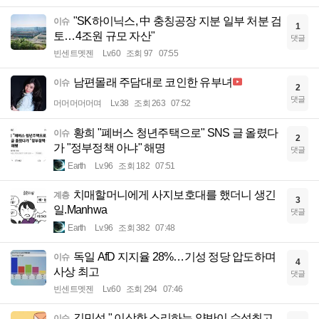
"SK하이닉스, 中 충칭공장 지분 일부 처분 검
이슈
1
토…4조원 규모 자산"
댓글
빈센트멧젠
Lv.60
조회 97
07:55
남편몰래 주담대로 코인한 유부녀
이슈
2
댓글
머머머머머며
Lv.38
조회 263
07:52
황희 "폐버스 청년주택으로" SNS 글 올렸다
이슈
2
가 "정부정책 아냐" 해명
댓글
Earth
Lv.96
조회 182
07:51
치매할머니에게 사지보호대를 했더니 생긴
계층
3
일.Manhwa
댓글
Earth
Lv.96
조회 382
07:48
독일 AfD 지지율 28%…기성 정당 압도하며
이슈
4
사상 최고
댓글
빈센트멧젠
Lv.60
조회 294
07:46
김민석 " 이상한 소리하는 양반이 수석최고
이슈