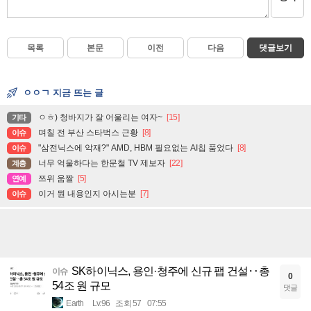
목록
본문
이전
다음
댓글보기
ㅇㅇㄱ 지금 뜨는 글
ㅇㅎ) 청바지가 잘 어울리는 여자~
[15]
기타
며칠 전 부산 스타벅스 근황
[8]
이슈
"삼전닉스에 악재?" AMD, HBM 필요없는 AI칩 품었다
[8]
이슈
너무 억울하다는 한문철 TV 제보자
[22]
계층
쯔위 움짤
[5]
연예
이거 뭔 내용인지 아시는분
[7]
이슈
SK하이닉스, 용인·청주에 신규 팹 건설‥총
이슈
0
54조 원 규모
댓글
Earth
Lv.96
조회 57
07:55