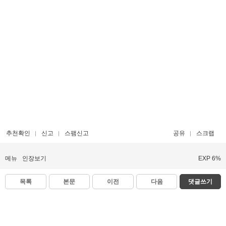
추천확인
신고
스팸신고
공유
스크랩
메뉴
인장보기
EXP 6%
목록
본문
이전
다음
댓글쓰기