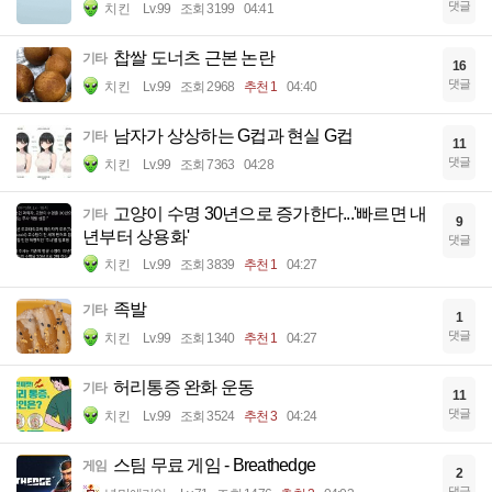
댓글
치킨
Lv.99
조회 3199
04:41
찹쌀 도너츠 근본 논란
기타
16
댓글
치킨
Lv.99
조회 2968
추천 1
04:40
남자가 상상하는 G컵과 현실 G컵
기타
11
댓글
치킨
Lv.99
조회 7363
04:28
고양이 수명 30년으로 증가한다...'빠르면 내
기타
9
년부터 상용화'
댓글
치킨
Lv.99
조회 3839
추천 1
04:27
족발
기타
1
댓글
치킨
Lv.99
조회 1340
추천 1
04:27
허리통증 완화 운동
기타
11
댓글
치킨
Lv.99
조회 3524
추천 3
04:24
스팀 무료 게임 - Breathedge
게임
2
댓글