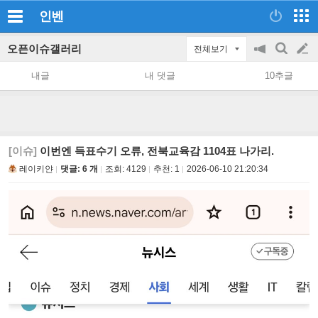
인벤
오픈이슈갤러리
전체보기
공
검
글
지
색
내글
내 댓글
10추글
on/off
쓰
기
[이슈]
이번엔 득표수기 오류, 전북교육감 1104표 나가리.
레이키얀
댓글: 6 개
조회:
4129
추천:
1
2026-06-10 21:20:34