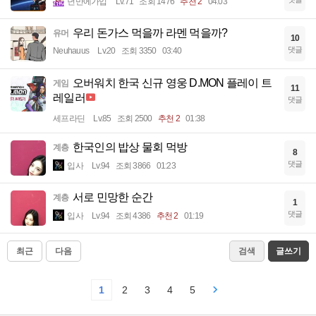
년만에가입
Lv.71
조회 1476
추천 2
04:03
우리 돈가스 먹을까 라멘 먹을까?
유머
10
댓글
Neuhauus
Lv.20
조회 3350
03:40
오버워치 한국 신규 영웅 D.MON 플레이 트
게임
11
레일러
댓글
세프라딘
Lv.85
조회 2500
추천 2
01:38
한국인의 밥상 물회 먹방
계층
8
댓글
입사
Lv.94
조회 3866
01:23
서로 민망한 순간
계층
1
댓글
입사
Lv.94
조회 4386
추천 2
01:19
최근
다음
검색
글쓰기
1
2
3
4
5