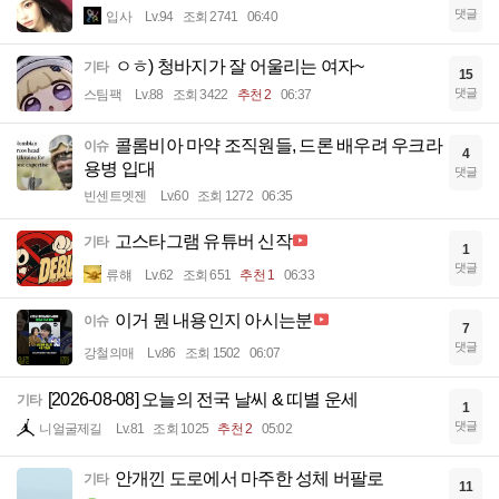
댓글
입사
Lv.94
조회 2741
06:40
ㅇㅎ) 청바지가 잘 어울리는 여자~
기타
15
댓글
스팀팩
Lv.88
조회 3422
추천 2
06:37
콜롬비아 마약 조직원들, 드론 배우려 우크라
이슈
4
용병 입대
댓글
빈센트멧젠
Lv.60
조회 1272
06:35
고스타그램 유튜버 신작
기타
1
댓글
류햬
Lv.62
조회 651
추천 1
06:33
이거 뭔 내용인지 아시는분
이슈
7
댓글
강철의매
Lv.86
조회 1502
06:07
[2026-08-08] 오늘의 전국 날씨 & 띠별 운세
기타
1
댓글
니얼굴제길
Lv.81
조회 1025
추천 2
05:02
안개낀 도로에서 마주한 성체 버팔로
기타
11