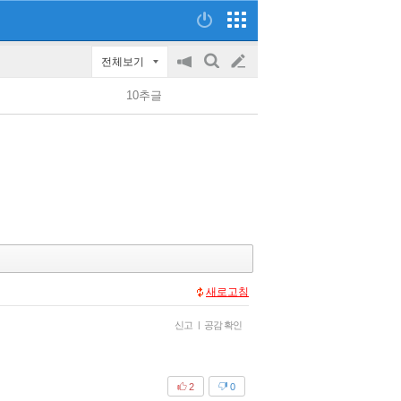
전체보기
공
검
글
지
색
10추글
on/off
쓰
기
새로고침
신고
|
공감 확인
2
0