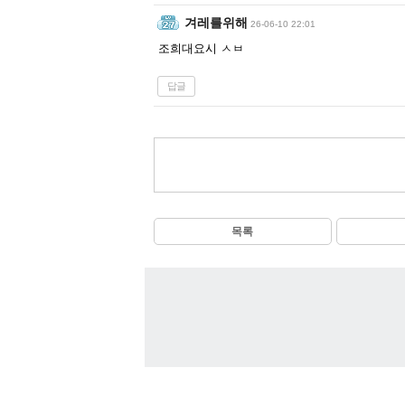
겨레를위해
26-06-10 22:01
조희대요시 ㅅㅂ
답글
목록