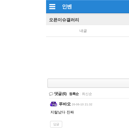
인벤
오픈이슈갤러리
내글
댓글
(6)
등록순
|
최신순
푸바오
26-06-10 21:32
지랄났다 진짜
답글