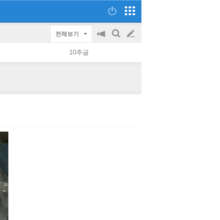
전체보기
공
검
글
지
색
10추글
on/off
쓰
기