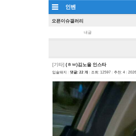
인벤
오픈이슈갤러리
내글
[기타]
(ㅎㅂ)김노을 인스타
입술돼지
댓글: 22 개
조회:
12597
추천:
4
2026