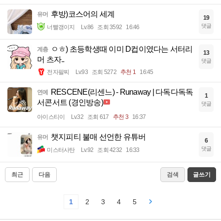
후방)코스어의 세계
유머
19
댓글
너빨갱이지
Lv.86
조회 3592
16:46
ㅇㅎ) 초등학생때 이미 D컵이였다는 서터리
계층
13
머 츠자..
댓글
전자팔찌
Lv.93
조회 5272
추천 1
16:45
RESCENE(리센느) - Runaway | 다독다독독
연예
1
서콘서트 (경인방송)
댓글
아이스티이
Lv.32
조회 617
추천 3
16:37
챗지피티 불매 선언한 유튜버
유머
6
댓글
미스터사탄
Lv.92
조회 4232
16:33
최근
다음
검색
글쓰기
1
2
3
4
5