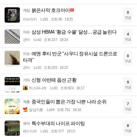
붉은사막 호크아이
게임
0
댓글
아브라카
Lv.91
조회 80
18:25
삼성 HBM4 ‘황금 수율’ 달성…공급 늘린다
이슈
4
댓글
균터
Lv.42
조회 237
18:24
예멘 후티 반군 "사우디 정유시설 드론으로
이슈
0
타격"
댓글
균터
Lv.42
조회 225
18:22
신형 아반떼 옵션 근황
기타
9
댓글
히스파니에
Lv.91
조회 824
18:17
중국인들이 뽑은 가장 나쁜 나라 순위
계층
7
댓글
달섭지롱
Lv.94
조회 751
18:16
특수부대의 나이프 파이팅
유머
8
댓글
레드미르
Lv.91
조회 577
18:15