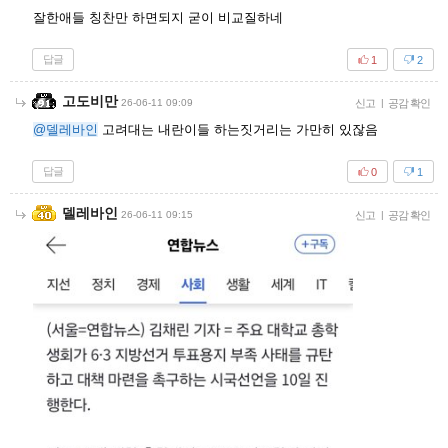
잘한애들 칭찬만 하면되지 굳이 비교질하네
답글
1
2
고도비만
26-06-11 09:09
신고
|
공감 확인
@델레바인
고려대는 내란이들 하는짓거리는 가만히 있잖음
답글
0
1
델레바인
26-06-11 09:15
신고
|
공감 확인