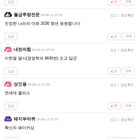
답글
1
0
월급루팡전문
26-06-11 07:51
신고
|
공감 확인
진정한 나라의 미래 2030 청년 응원합니다
답글
1
0
내란의힘
26-06-11 07:52
신고
|
공감 확인
이한열 열사(경영학과 86학번) 모교 답군
답글
2
0
성인용
26-06-11 07:55
신고
|
공감 확인
연세대 클라스
답글
0
0
돼지부라퀴
26-06-11 07:57
신고
|
공감 확인
확신의 페이커상