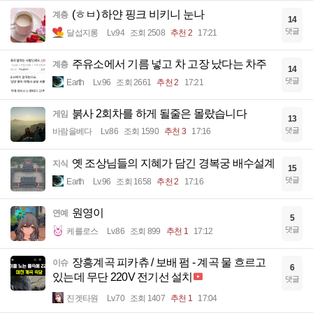
(ㅎㅂ) 하얀 핑크 비키니 눈나
계층
14
댓글
달섭지롱
Lv.94
조회 2508
추천 2
17:21
주유소에서 기름 넣고 차 고장 났다는 차주
계층
14
댓글
Earth
Lv.96
조회 2661
추천 2
17:21
붉사 2회차를 하게 될줄은 몰랐습니다
게임
13
댓글
바람을베다
Lv.86
조회 1590
추천 3
17:16
옛 조상님들의 지혜가 담긴 경복궁 배수설계
지식
15
댓글
Earth
Lv.96
조회 1658
추천 2
17:16
원영이
연예
5
댓글
케를로스
Lv.86
조회 899
추천 1
17:12
장흥계곡 피카츄 / 보배 펌 - 계곡 물 흐르고
이슈
6
있는데 무단 220V 전기선 설치
댓글
진겟타원
Lv.70
조회 1407
추천 1
17:04