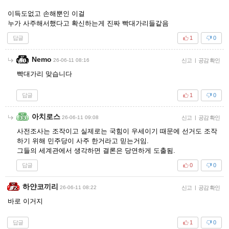
이득도없고 손해뿐인 이걸
누가 사주해서했다고 확신하는게 진짜 빡대가리들같음
답글
1
0
Nemo
26-06-11 08:16
신고
|
공감 확인
빡대가리 맞습니다
답글
1
0
아치로스
26-06-11 09:08
신고
|
공감 확인
사전조사는 조작이고 실제로는 국힘이 우세이기 때문에 선거도 조작
하기 위해 민주당이 사주 한거라고 믿는거임.
그들의 세계관에서 생각하면 결론은 당연하게 도출됨.
답글
0
0
하얀코끼리
26-06-11 08:22
신고
|
공감 확인
바로 이거지
답글
1
0