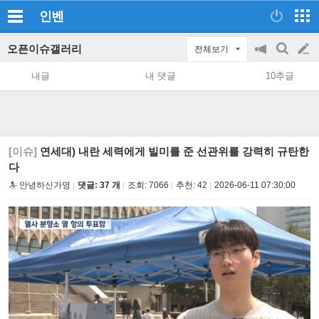
인벤
오픈이슈갤러리
전체보기
공
검
글
지
색
내글
내 댓글
10추글
on/off
쓰
기
[이슈]
연세대) 내란 세력에게 빌미를 준 선관위를 강력히 규탄한
다
안녕하신가영
댓글: 37 개
조회:
7066
추천:
42
2026-06-11 07:30:00