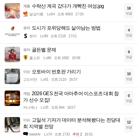
수락산 계곡 갔다가 개빡친 여성.jpg
계층
18
댓글
달섭지롱
Lv.94
조회 4069
17:03
도시가 포위당해도 살아남는 방법
유머
4
댓글
썽바
Lv.89
조회 2218
17:01
골든벨 문제
유머
9
댓글
풀소유
Lv.86
조회 1682
16:58
오토바이 번호판 가리기
이슈
10
댓글
고도비만
Lv.91
조회 2110
16:57
2026 GES 전국 아마추어 이스포츠 대회 참
게임
0
가 선수 모집!
댓글
자나깨나
Lv.35
조회 844
16:57
고일석 기자가 데이터 분석해봤다는 전당대
이슈
12
회 지역별 전망
댓글
Ieewrre
Lv.74
조회 1733
추천 2
16:51