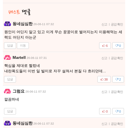
동네심심한
26-06-11 07:32
신고
|
공감 확인
원인이 어딘지 알고 있고 이게 무슨 꿍꿍이로 벌어지는지 이용해먹는 세
력도 어딘지 아는군
답글
이동
6
0
Martell
26-06-11 07:31
신고
|
공감 확인
핵심을 제대로 찔렀네
내란폭도들이 이번 일 빌미로 자꾸 설쳐서 본질 다 흐리던데...
답글
38
2
그럼요
26-06-11 07:32
신고
|
공감 확인
깔끔하네
답글
0
0
동네심심한
26-06-11 07:32
신고
|
공감 확인