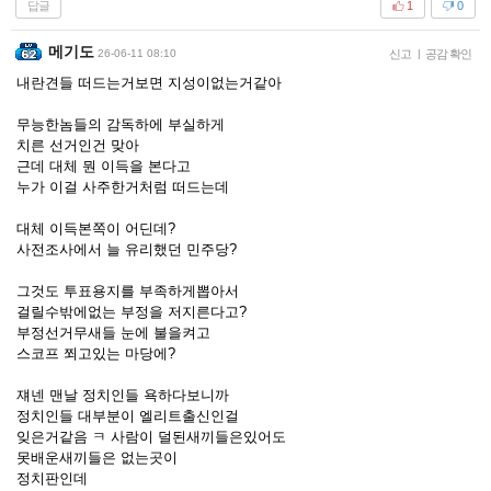
답글
1
0
메기도
26-06-11 08:10
신고
|
공감 확인
내란견들 떠드는거보면 지성이없는거같아
무능한놈들의 감독하에 부실하게
치른 선거인건 맞아
근데 대체 뭔 이득을 본다고
누가 이걸 사주한거처럼 떠드는데
대체 이득본쪽이 어딘데?
사전조사에서 늘 유리했던 민주당?
그것도 투표용지를 부족하게뽑아서
걸릴수밖에없는 부정을 저지른다고?
부정선거무새들 눈에 불을켜고
스코프 쬐고있는 마당에?
쟤넨 맨날 정치인들 욕하다보니까
정치인들 대부분이 엘리트출신인걸
잊은거같음 ㅋ 사람이 덜된새끼들은있어도
못배운새끼들은 없는곳이
정치판인데