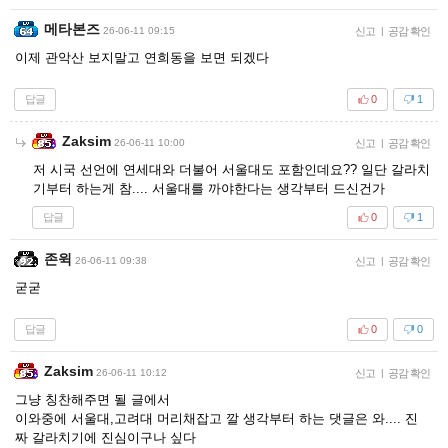
메타본즈
26-06-11 09:15
신고
|
공감 확인
이제 관악산 보지말고 연희동을 보면 되겠다
답글
0
1
Zaksim
26-06-11 10:00
신고
|
공감 확인
저 시국 선언에 연세대와 더불어 서울대도 포함인데요?? 일단 갈라치
기부터 하는게 참.... 서울대를 까야한다는 생각부터 드신건가
답글
0
1
존윅
26-06-11 09:38
신고
|
공감 확인
굳굳
답글
0
0
Zaksim
26-06-11 10:12
신고
|
공감 확인
그냥 칭찬해주면 될 글에서
이와중에 서울대,고려대 머리채잡고 깔 생각부터 하는 댓글은 와.... 진
짜 갈라치기에 진심이구나 싶다