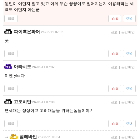
원인이 어딘지 알고 있고 이게 무슨 꿍꿍이로 벌어지는지 이용해먹는 세
력도 어딘지 아는군
답글
6
0
파이혹은파어
26-06-11 07:35
신고
|
공감 확인
굿
답글
0
0
아라시도
26-06-11 07:37
신고
|
공감 확인
이젠 yks다
답글
0
0
고도비만
26-06-11 07:38
신고
|
공감 확인
연세대는 정상이고 고려대놈들 뮈하는놈들이야?
답글
0
3
델레바인
26-06-11 08:34
신고
|
공감 확인