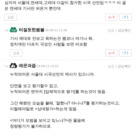
심지어 서울대,연세대,고려대 다같이 참가한 시국 선언임ㅋㅋㅋ 이 글
은 연세대 기사만 퍼온거 뿐인데
답글
0
1
터질듯한붐볼
26-06-11 11:38
신고
|
공감 확인
기사 제대로 안보고 욕하는건 펨코나 여기나 뭐..
정치색만 다르지 극성인 사람들 보면 비슷함
답글
0
1
레몬과즙
26-06-11 13:52
신고
|
공감 확인
누적되어온 서울대 시국선언의 역사가 있으니까.
단면을 보고 평가할수 없고,
누적되어온 면까지 [입체적으로 평가]를 하는것이 맞음.
그간 해왔던 모습을 볼때, '잘했냐? 아니냐?'를 평가하는것이고,
이럴때야말로 <상대평가>하는게 맞음.
<어디가 모범을 보이고 있느냐?>란 물음에
정량평가가 불가하므로.