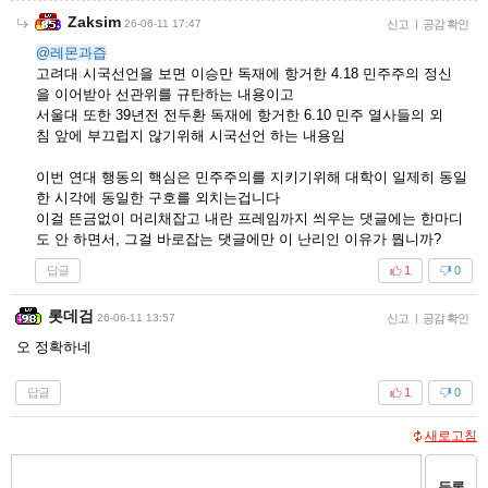
Zaksim
26-06-11 17:47
신고
|
공감 확인
@레몬과즙
고려대 시국선언을 보면 이승만 독재에 항거한 4.18 민주주의 정신
을 이어받아 선관위를 규탄하는 내용이고
서울대 또한 39년전 전두환 독재에 항거한 6.10 민주 열사들의 외
침 앞에 부끄럽지 않기위해 시국선언 하는 내용임
이번 연대 행동의 핵심은 민주주의를 지키기위해 대학이 일제히 동일
한 시각에 동일한 구호를 외치는겁니다
이걸 뜬금없이 머리채잡고 내란 프레임까지 씌우는 댓글에는 한마디
도 안 하면서, 그걸 바로잡는 댓글에만 이 난리인 이유가 뭡니까?
답글
1
0
롯데검
26-06-11 13:57
신고
|
공감 확인
오 정확하네
답글
1
0
새로고침
등록