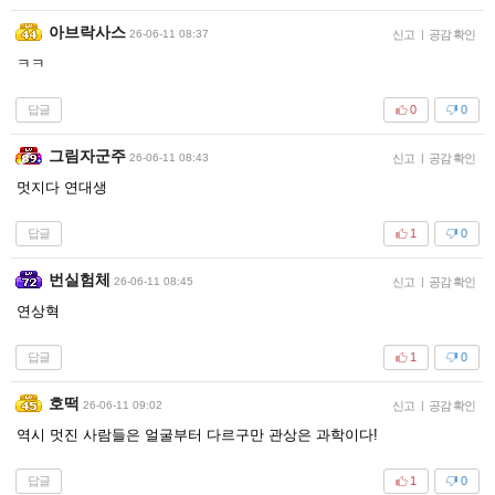
아브락사스
26-06-11 08:37
신고
|
공감 확인
ㅋㅋ
답글
0
0
그림자군주
26-06-11 08:43
신고
|
공감 확인
멋지다 연대생
답글
1
0
번실험체
26-06-11 08:45
신고
|
공감 확인
연상혁
답글
1
0
호떡
26-06-11 09:02
신고
|
공감 확인
역시 멋진 사람들은 얼굴부터 다르구만 관상은 과학이다!
답글
1
0