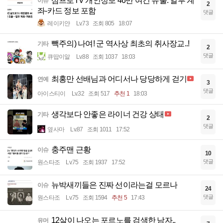
삼프로TV 개인정보 46만 여건 유출. 일부 계
이슈
2
좌-카드 정보 포함
댓글
레이키얀
Lv.73
조회 805
18:07
빽주의) 나여! 군 역사상 최초의 취사장교..!
기타
2
댓글
큐땁이알
Lv.88
조회 1037
18:03
최홍만 선배님과 어디서나 당당하게 걷기
연예
3
댓글
아이스티이
Lv.32
조회 517
추천 1
18:03
생각보다 안좋은 라이너 건강 상태
기타
2
댓글
옆사마
Lv.87
조회 1011
17:52
충주맨 근황
이슈
10
댓글
원스타조
Lv.75
조회 1937
17:52
뉴박새끼들은 진짜 선이라는걸 모르나
이슈
24
댓글
원스타조
Lv.75
조회 1594
추천 5
17:43
12살이 나오는 포르노를 검색한 남자..
유머