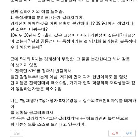
진짜 갈라치기의 예를 들어줌.
1. 특정세대를 분리해내는게 갈라치기야.
경계선이 애매한것을 어찌 명확히 분간해내냐? 39.9세에서 생일지나
면 소속이 바뀌는데?
10년뒤 20년뒤 S대출신 같은 고정이 아니라 가변성이 짙은데? 대표성
이 없는데? 단일 공통점이나 특성이라는 걸 명시화 불가능한 불특정다
수에 해당하는데?
근데 S대와 K대는 경계선이 뚜렷함. 그 둘을 분간한다고 해서 갈등
이 생기지 않음.
2. 전국민 50%를 정확히 반갈라서
둘간 감정부추키는게 아님. 저기에 먼저 과거 한번이라도 몸 담았
던 이들은 전국민대비 극소수임, 거기다 현직 학생회와 재학생들과 같
이 동참하는자들은 극소수임.
너는 #입체평가 #상대평가 #자유경쟁 시장주의 #표현의자유를 배제하
여
를 상황을 뭉그려뜨려서
<아무튼 갈라치기> <그냥 갈리치기>라는 헤드라인만 붙여댐으로
써 나쁜의도를 스스로 드러내고 있는거야.
답글
0
0