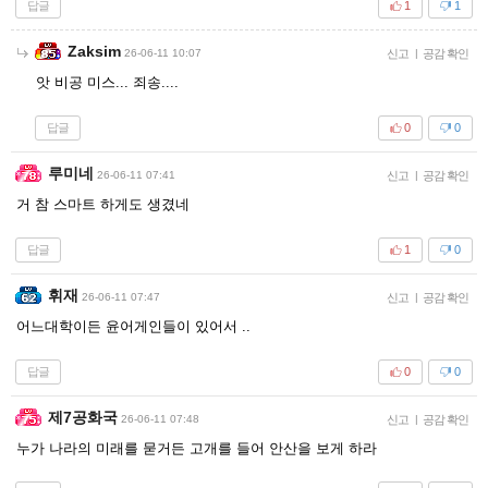
답글
1
1
Zaksim
26-06-11 10:07
신고
|
공감 확인
앗 비공 미스... 죄송....
답글
0
0
루미네
26-06-11 07:41
신고
|
공감 확인
거 참 스마트 하게도 생겼네
답글
1
0
휘재
26-06-11 07:47
신고
|
공감 확인
어느대학이든 윤어게인들이 있어서 ..
답글
0
0
제7공화국
26-06-11 07:48
신고
|
공감 확인
누가 나라의 미래를 묻거든 고개를 들어 안산을 보게 하라