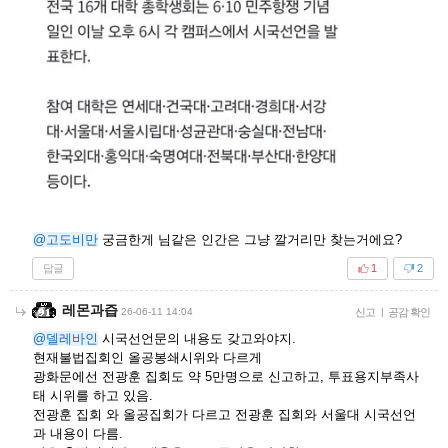
@고도비만
궁금한게 님같은 인간은 그냥 깔거리만 찾는거에요?
답글
1
2
레몬과즙
26-06-11 14:04
신고
|
공감 확인
@델레바인
시국선언문의 내용도 갖고와야지.
현재불법집회인 올공봉쇄시위와 다르게
광화문에선 전광훈 집회도 약 5만명으로 신고하고, 투표용지부족사
태 시위를 하고 있음.
전광훈 집회 와 올공집회가 다르고 전광훈 집회와 서울대 시국선언
과 내용이 다름.