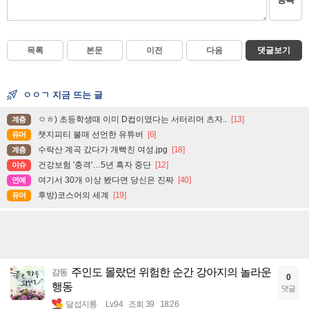
목록
본문
이전
다음
댓글보기
ㅇㅇㄱ 지금 뜨는 글
ㅇㅎ) 초등학생때 이미 D컵이였다는 서터리머 츠자..
[13]
계층
챗지피티 불매 선언한 유튜버
[6]
유머
수락산 계곡 갔다가 개빡친 여성.jpg
[18]
계층
건강보험 '충격'…5년 흑자 중단
[12]
이슈
여기서 30개 이상 봤다면 당신은 진짜
[40]
연예
후방)코스어의 세계
[19]
유머
주인도 몰랐던 위험한 순간 강아지의 놀라운
감동
0
행동
댓글
달섭지롱
Lv.94
조회 39
18:26