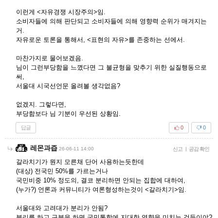
이런게 <자유경쟁 시장주의>임.
소비자들에 의해 판단되고 소비자들에 의해 영향력 순위가 매겨지는
거.
자유로운 토론을 통해서, <표현의 자유>를 존중하는 선에서.
마찬가지로 물어보겠음.
님이 그런부당함을 느꼈다면 그 불균형을 맞추기 위한 실질행동으로
써,
서울대 시국선언문 올려볼 생각없음?
없겠지. 그렇다면,
부당함보다 님 기분이 우선된 상황임.
답글
0
0
레몬과즙
26-06-11 14:00
신고
|
공감 확인
갈라치기가 뭔지 모른채 단어 사용하는듯한데
(대상) 전국민 50%를 가르는거나
국민비중 10% 정도의, 결코 분리하면 안되는 집합에 대하여,
(누가?) 언론과 커뮤니티가 여론형성하는것이 <갈라치기>임.
서울대와 고려대가 분리가 안됨?
분리를 하고 구분을 하면 국민통합에 지대한 영향을 미치는 것들이야?