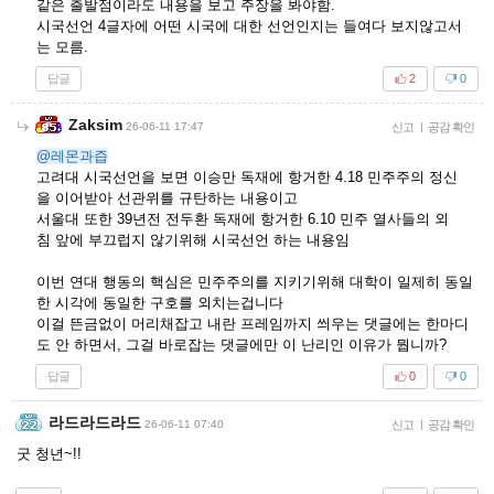
같은 출발점이라도 내용을 보고 주장을 봐야함.
시국선언 4글자에 어떤 시국에 대한 선언인지는 들여다 보지않고서
는 모름.
답글
2
0
Zaksim
26-06-11 17:47
신고
|
공감 확인
@레몬과즙
고려대 시국선언을 보면 이승만 독재에 항거한 4.18 민주주의 정신
을 이어받아 선관위를 규탄하는 내용이고
서울대 또한 39년전 전두환 독재에 항거한 6.10 민주 열사들의 외
침 앞에 부끄럽지 않기위해 시국선언 하는 내용임
이번 연대 행동의 핵심은 민주주의를 지키기위해 대학이 일제히 동일
한 시각에 동일한 구호를 외치는겁니다
이걸 뜬금없이 머리채잡고 내란 프레임까지 씌우는 댓글에는 한마디
도 안 하면서, 그걸 바로잡는 댓글에만 이 난리인 이유가 뭡니까?
답글
0
0
라드라드라드
26-06-11 07:40
신고
|
공감 확인
굿 청년~!!