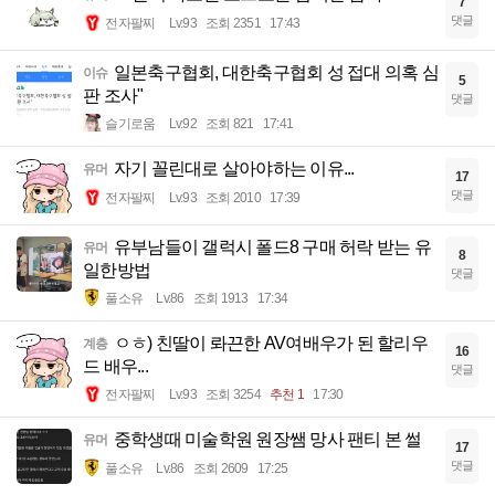
7
댓글
전자팔찌
Lv.93
조회 2351
17:43
일본축구협회, 대한축구협회 성 접대 의혹 심
이슈
5
판 조사"
댓글
슬기로움
Lv.92
조회 821
17:41
자기 꼴린대로 살아야하는 이유...
유머
17
댓글
전자팔찌
Lv.93
조회 2010
17:39
유부남들이 갤럭시 폴드8 구매 허락 받는 유
유머
8
일한방법
댓글
풀소유
Lv.86
조회 1913
17:34
ㅇㅎ) 친딸이 롸끈한 AV여배우가 된 할리우
계층
16
드 배우...
댓글
전자팔찌
Lv.93
조회 3254
추천 1
17:30
중학생때 미술학원 원장쌤 망사 팬티 본 썰
유머
17
댓글
풀소유
Lv.86
조회 2609
17:25