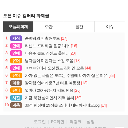
오픈 이슈 갤러리 화제글
오늘의 화제
주간
월간
이슈
1
지식
[17]
중력댐의 건축해부도
2
연예
[16]
리센느 프리티걸 음중 1위~
3
연예
[23]
다음주 놀토 리센느 출연...
4
유머
[13]
남자들이 미친다는 스킬 모음
5
연예
[44]
ㅇㅎㅂ? 어제 오션월드 김채연 모음
6
유머
[25]
차가 없는 사람은 모르는 주말에 나가기 싫은 이유
7
계층
[18]
딸처럼 업어키운 7년 터울 여동생
8
유머
[26]
얼마나 화가났는지 감도 안옴
9
사진
[39]
지금 북한 삼지연시 지역 날씨
10
계층
[14]
30점 만점에 29점을 쏘다니 대단하시네요.jpg
로그인
PC화면
퀵링크
설정