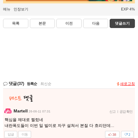
메뉴
인장보기
EXP 4%
목록
본문
이전
다음
댓글쓰기
댓글
(37)
등록순
|
최신순
새로고침
Martell
26-06-11 07:31
신고
|
공감 확인
핵심을 제대로 찔렀네
내란폭도들이 이번 일 빌미로 자꾸 설쳐서 본질 다 흐리던데...
답글
이동
38
2