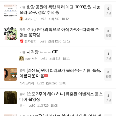
한강 공원에 폭탄 테러 예고. 1000만원 내놓
이슈
9
으라 요구. 경찰 추적 중
댓글
레이키얀
Lv.73
조회 542
18:12
ㅇㅎ) 현대의학으로 아직 가짜는 따라할 수
계층
8
없는 움직임.
댓글
전자팔찌
Lv.93
조회 1280
18:12
사격장 ㄷㄷㄷ.GIF
이슈
1
댓글
Inven서현
Lv.81
조회 718
18:11
[리센느] 원이 & 리브가 불러주는 기쁨, 슬픔,
연예
0
아름다운 마음
댓글
아이스티이
Lv.32
조회 296
18:08
[스포? 주의 해야 하나] 유출된 어벤져스 둠스
유머
4
데이 촬영장
댓글
멤논
Lv.80
조회 729
18:08