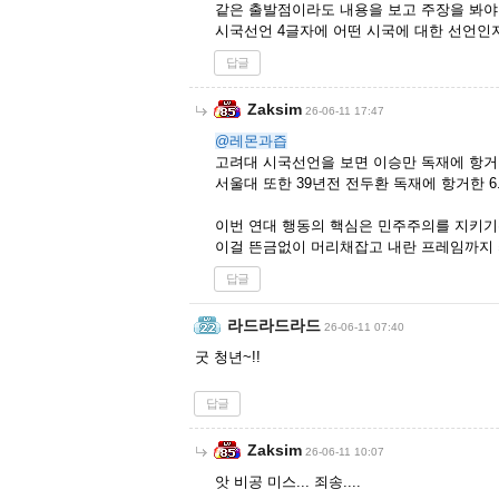
같은 출발점이라도 내용을 보고 주장을 봐야
시국선언 4글자에 어떤 시국에 대한 선언인
답글
Zaksim
26-06-11 17:47
@레몬과즙
고려대 시국선언을 보면 이승만 독재에 항거
서울대 또한 39년전 전두환 독재에 항거한 
이번 연대 행동의 핵심은 민주주의를 지키기
이걸 뜬금없이 머리채잡고 내란 프레임까지 
답글
라드라드라드
26-06-11 07:40
굿 청년~!!
답글
Zaksim
26-06-11 10:07
앗 비공 미스... 죄송....