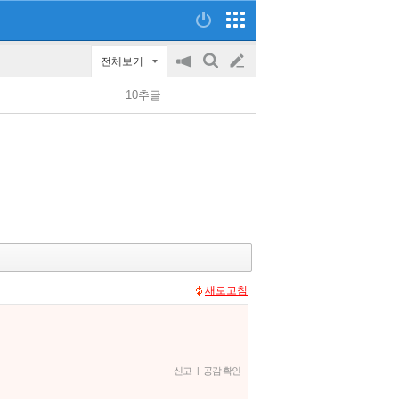
전체보기
공
검
글
지
색
10추글
on/off
쓰
기
새로고침
신고
|
공감 확인