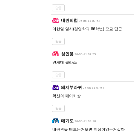
답글
내란의힘
26-06-11 07:52
이한열 열사(경영학과 86학번) 모교 답군
답글
성인용
26-06-11 07:55
연세대 클라스
답글
돼지부라퀴
26-06-11 07:57
확신의 페이커상
답글
메기도
26-06-11 08:10
내란견들 떠드는거보면 지성이없는거같아