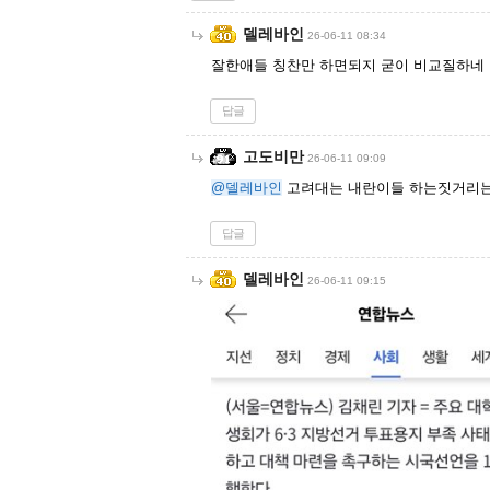
델레바인
26-06-11 08:34
잘한애들 칭찬만 하면되지 굳이 비교질하네
답글
고도비만
26-06-11 09:09
@델레바인
고려대는 내란이들 하는짓거리는
답글
델레바인
26-06-11 09:15