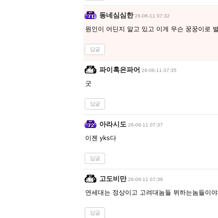
동네심심한
26-06-11 07:32
원인이 어딘지 알고 있고 이게 무슨 꿍꿍이로
답글
파이혹은파어
26-06-11 07:35
굿
답글
아라시도
26-06-11 07:37
이젠 yks다
답글
고도비만
26-06-11 07:38
연세대는 정상이고 고려대놈들 뮈하는놈들이야
답글