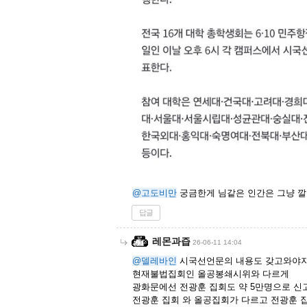
@고도비만
궁금한게 님같은 인간은 그냥 
답글
레몬과즙
26-06-11 14:04
@델레바인
시국선언문의 내용도 갖고와야지
현재불법집회인 올공봉쇄시위와 다르게
광화문에선 전광훈 집회도 약 5만명으로 신
전광훈 집회 와 올공집회가 다르고 전광훈 