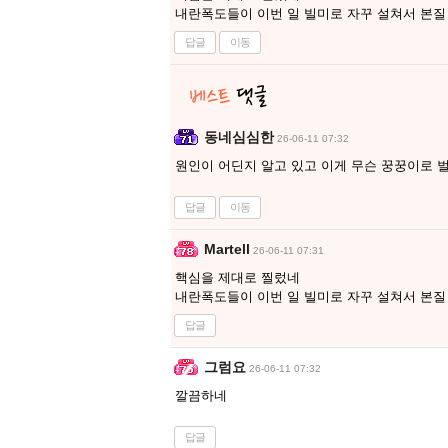
내란폭도들이 이번 일 빌미로 자꾸 설쳐서 본질 
답글
이동
동네심심한
26-06-11 07:32
원인이 어딘지 알고 있고 이게 무슨 꿍꿍이로
답글
이동
Martell
26-06-11 07:31
핵심을 제대로 찔렀네
내란폭도들이 이번 일 빌미로 자꾸 설쳐서 본질 
답글
그럼요
26-06-11 07:32
깔끔하네
답글