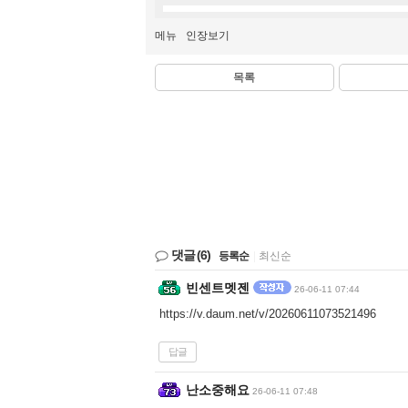
메뉴
인장보기
목록
댓글
(6)
등록순
|
최신순
빈센트멧젠
26-06-11 07:44
https://v.daum.net/v/20260611073521496
답글
난소중해요
26-06-11 07:48