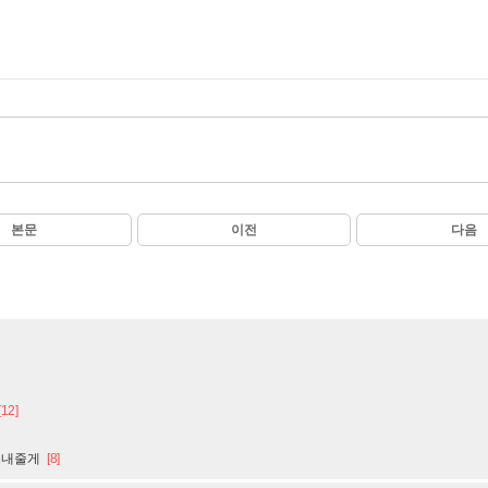
본문
이전
다음
[12]
보내줄게
[8]