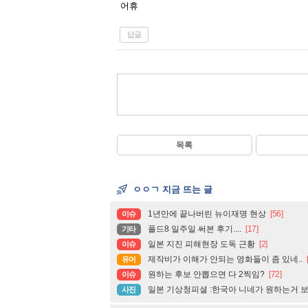
어휴
답글
목록
ㅇㅇㄱ 지금 뜨는 글
1년만에 끝나버린 뉴이재명 현상
[56]
이슈
폴드8 일주일 써본 후기....
[17]
기타
일본 지진 피해현장 도독 근황
[2]
이슈
제작비가 이해가 안되는 영화들이 좀 있네..
유머
원하는 후보 안뽑으면 다 2찍임?
[72]
이슈
일본 기상청피셜 :한국아 니네가 원하는거 
사진