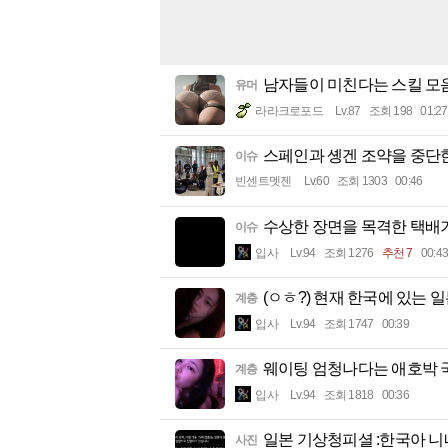
남자들이 미친다는 스킬 모
유머
라라크로포드
Lv.87
조회 198
01:27
스페인과 솅겐 조약을 중단
이슈
빈센트멧젠
Lv.60
조회 1303
00:46
수상한 장면을 목격한 택배
이슈
입사
Lv.94
조회 1276
추천 7
00:43
(ㅇㅎ?) 현재 한국에 있는 
계층
입사
Lv.94
조회 1747
00:39
웨이팅 엄청나다는 애호박 
계층
입사
Lv.94
조회 1818
00:36
일본 기상청피셜 :한국아 
사진