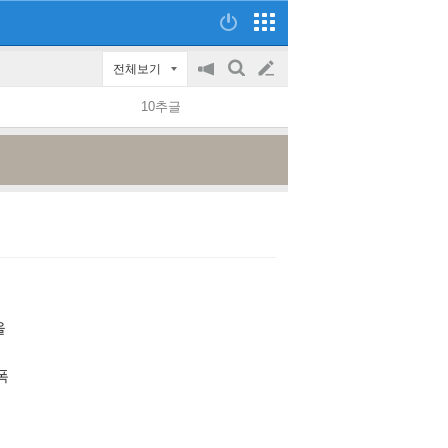
전체보기
공
검
글
지
색
10추글
on/off
쓰
기
을
폭