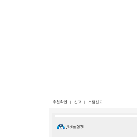
추천확인
신고
스팸신고
빈센트멧젠