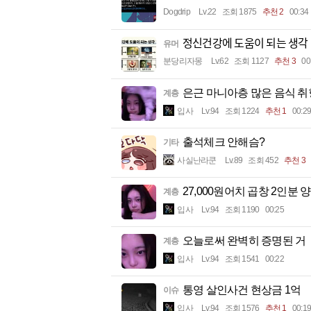
Dogdrip
Lv.22
조회 1875
추천 2
00:34
정신건강에 도움이 되는 생ᄀ
유머
분당리자몽
Lv.62
조회 1127
추천 3
00
은근 마니아층 많은 음식 취
계층
입사
Lv.94
조회 1224
추천 1
00:29
출석체크 안해슴?
기타
사실난라쿤
Lv.89
조회 452
추천 3
27,000원어치 곱창 2인분 양
계층
입사
Lv.94
조회 1190
00:25
오늘로써 완벽히 증명된 거
계층
입사
Lv.94
조회 1541
00:22
통영 살인사건 현상금 1억
이슈
입사
Lv.94
조회 1576
추천 1
00:19