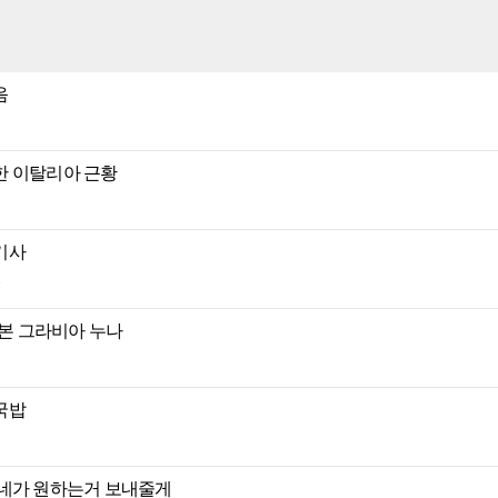
음
한 이탈리아 근황
기사
일본 그라비아 누나
국밥
니네가 원하는거 보내줄게