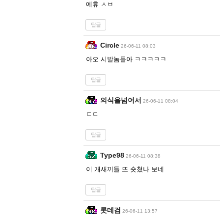
에휴 ㅅㅂ
답글
Circle
26-06-11 08:03
아오 시발놈들아 ㅋㅋㅋㅋㅋ
답글
의식을넘어서
26-06-11 08:04
ㄷㄷ
답글
Type98
26-06-11 08:38
이 개새끼들 또 숏쳤나 보네
답글
롯데검
26-06-11 13:57