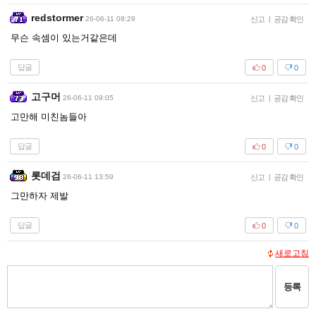
redstormer
26-06-11 08:29
신고
|
공감 확인
무슨 속셈이 있는거같은데
답글
0
0
고구머
26-06-11 09:05
신고
|
공감 확인
고만해 미친놈들아
답글
0
0
롯데검
26-06-11 13:59
신고
|
공감 확인
그만하자 제발
답글
0
0
새로고침
등록