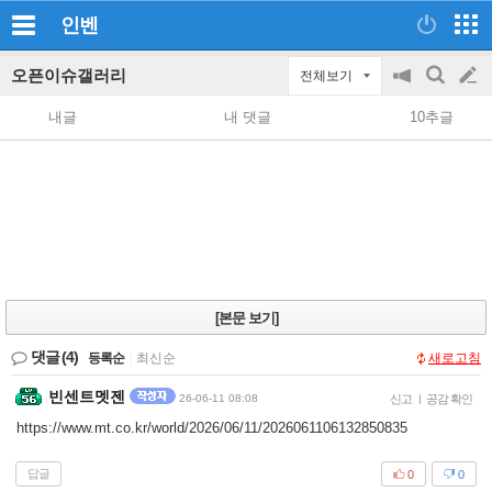
인벤
오픈이슈갤러리
전체보기
공
검
글
지
색
내글
내 댓글
10추글
on/off
쓰
기
[본문 보기]
댓글
(4)
등록순
|
최신순
새로고침
빈센트멧젠
26-06-11 08:08
신고
|
공감 확인
https://www.mt.co.kr/world/2026/06/11/2026061106132850835
답글
0
0