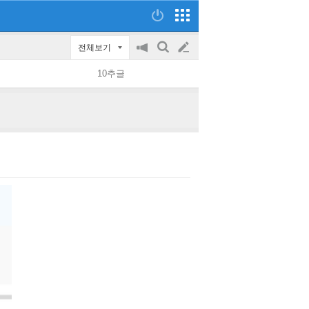
전체보기
공
검
글
지
색
10추글
on/off
쓰
기