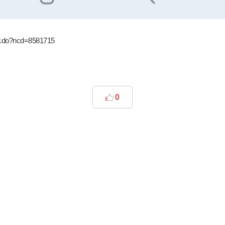
ew.do?ncd=8581715
0